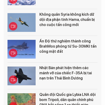
Không quân Syria không kích dữ
dội địa phận tỉnh Hama, chuẩn bị
cho cuộc tấn công mới
Ấn Độ thử nghiệm thành công
BrahMos phóng từ Su-30MKI tấn
công mặt đất
Nhật Bản phát hiện thêm các
mảnh vỡ của chiếc F-35A bị tai
nạn trên Thái Bình Dương
Quân đội Quốc gia Lybia LNA dội
bom Tripoli, dân quân chính phủ
GNA bắt sống 1 xe thiết giáp