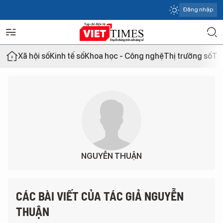
Đăng nhập
Xã hội số
Kinh tế số
Khoa học - Công nghệ
Thị trường số
Th
NGUYỄN THUẬN
CÁC BÀI VIẾT CỦA TÁC GIẢ NGUYỄN
THUẬN