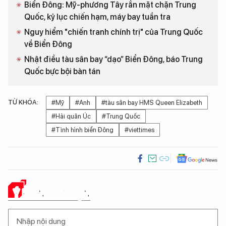
Biển Đông: Mỹ-phương Tây rắn mặt chặn Trung
Quốc, kỷ lục chiến hạm, máy bay tuần tra
Nguy hiểm "chiến tranh chính trị" của Trung Quốc
về Biển Đông
Nhật điều tàu sân bay “dạo” Biển Đông, báo Trung
Quốc bực bội bàn tán
TỪ KHÓA:
#Mỹ
#Anh
#tàu sân bay HMS Queen Elizabeth
#Hải quân Úc
#Trung Quốc
#Tình hình biển Đông
#viettimes
Ý KIẾN CỦA BẠN