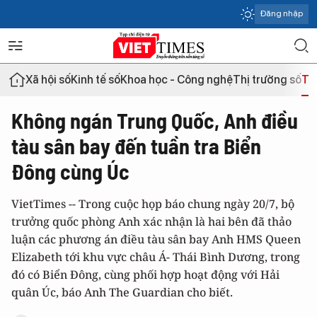
Đăng nhập
Xã hội số
Kinh tế số
Khoa học - Công nghệ
Thị trường số
Th
Không ngán Trung Quốc, Anh điều
tàu sân bay đến tuần tra Biển
Đông cùng Úc
VietTimes -- Trong cuộc họp báo chung ngày 20/7, bộ
trưởng quốc phòng Anh xác nhận là hai bên đã thảo
luận các phương án điều tàu sân bay Anh HMS Queen
Elizabeth tới khu vực châu Á- Thái Bình Dương, trong
đó có Biển Đông, cùng phối hợp hoạt động với Hải
quân Úc, báo Anh The Guardian cho biết.