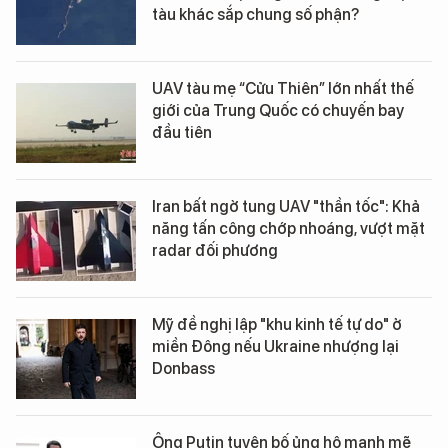
tàu khác sắp chung số phận?
UAV tàu mẹ “Cửu Thiên” lớn nhất thế
giới của Trung Quốc có chuyến bay
đầu tiên
Iran bất ngờ tung UAV "thần tốc": Khả
năng tấn công chớp nhoáng, vượt mặt
radar đối phương
Mỹ đề nghị lập "khu kinh tế tự do" ở
miền Đông nếu Ukraine nhượng lại
Donbass
Ông Putin tuyên bố ủng hộ mạnh mẽ