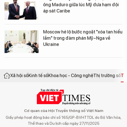
ông Maduro giữa lúc Mỹ đưa hạm đội
áp sát Caribe
Moscow hé lộ bước ngoặt "xóa tan hiểu
lầm" trong đàm phán Mỹ–Nga về
Ukraine
Xã hội số
Kinh tế số
Khoa học - Công nghệ
Thị trường số
Th
Cơ quan của Hội Truyền thông số Việt Nam
Giấy phép hoạt động báo chí số 165/GP-BVHTTDL do Bộ Văn hóa,
Thể thao và Du lịch cấp ngày 27/11/2025