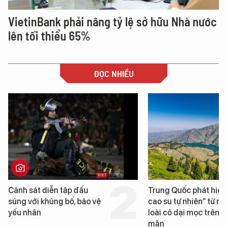
VietinBank phải nâng tỷ lệ sở hữu Nhà nước
lên tối thiểu 65%
ĐỌC NHIỀU
 diễn tập đấu
Trung Quốc phát hiện “mỏ
 khủng bố, bảo vệ
cao su tự nhiên” từ một
loài cỏ dại mọc trên đất
mặn