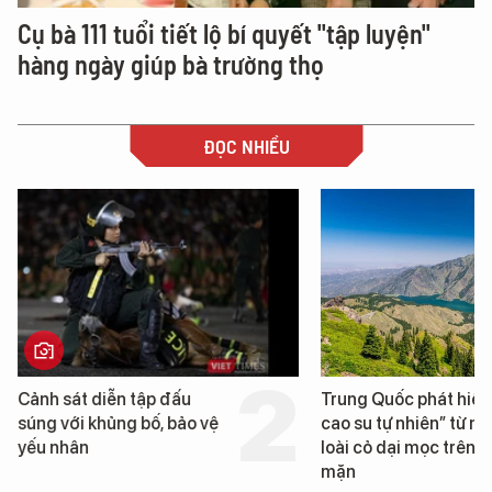
Cụ bà 111 tuổi tiết lộ bí quyết "tập luyện"
hàng ngày giúp bà trường thọ
ĐỌC NHIỀU
sát diễn tập đấu
Trung Quốc phát hiện “mỏ
ới khủng bố, bảo vệ
cao su tự nhiên” từ một
hân
loài cỏ dại mọc trên đất
mặn