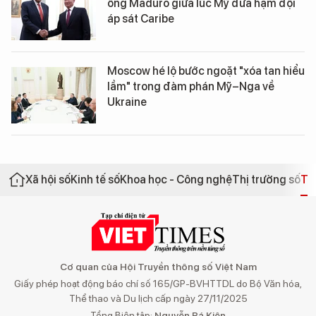
ông Maduro giữa lúc Mỹ đưa hạm đội
áp sát Caribe
Moscow hé lộ bước ngoặt "xóa tan hiểu
lầm" trong đàm phán Mỹ–Nga về
Ukraine
Xã hội số
Kinh tế số
Khoa học - Công nghệ
Thị trường số
Th
Cơ quan của Hội Truyền thông số Việt Nam
Giấy phép hoạt động báo chí số 165/GP-BVHTTDL do Bộ Văn hóa,
Thể thao và Du lịch cấp ngày 27/11/2025
Tổng Biên tập:
Nguyễn Bá Kiên