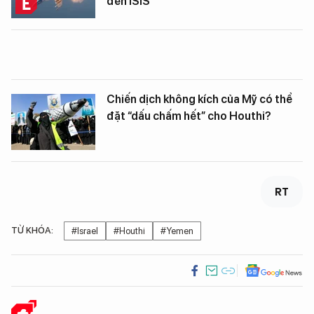
đến ISIS
Chiến dịch không kích của Mỹ có thể
đặt “dấu chấm hết” cho Houthi?
RT
TỪ KHÓA:
#Israel
#Houthi
#Yemen