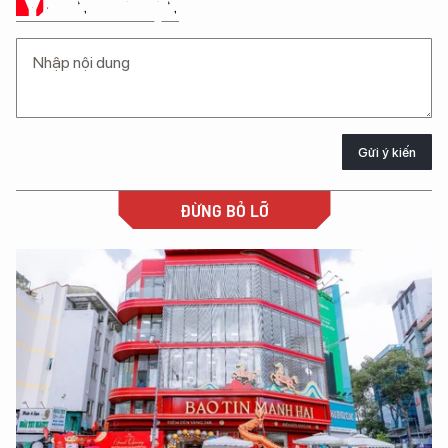
Ý KIẾN CỦA BẠN
Gửi ý kiến
ĐỪNG BỎ LỠ