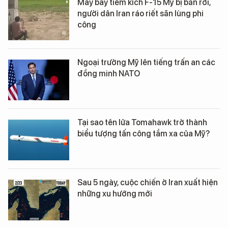
Máy bay tiêm kích F-15 Mỹ bị bắn rơi,
người dân Iran ráo riết săn lùng phi
công
Ngoại trưởng Mỹ lên tiếng trấn an các
đồng minh NATO
Tại sao tên lửa Tomahawk trở thành
biểu tượng tấn công tầm xa của Mỹ?
Sau 5 ngày, cuộc chiến ở Iran xuất hiện
những xu hướng mới