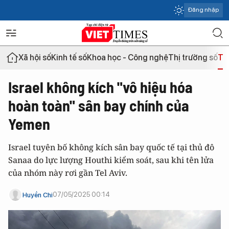
Đăng nhập
Xã hội số
Kinh tế số
Khoa học - Công nghệ
Thị trường số
Th
Israel không kích "vô hiệu hóa
hoàn toàn" sân bay chính của
Yemen
Israel tuyên bố không kích sân bay quốc tế tại thủ đô
Sanaa do lực lượng Houthi kiểm soát, sau khi tên lửa
của nhóm này rơi gần Tel Aviv.
07/05/2025 00:14
Huyền Chi