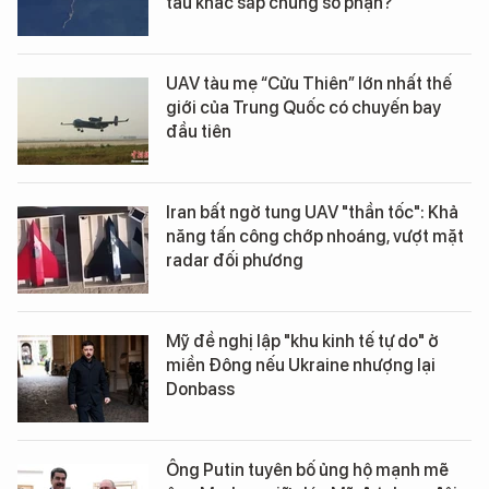
tàu khác sắp chung số phận?
UAV tàu mẹ “Cửu Thiên” lớn nhất thế
giới của Trung Quốc có chuyến bay
đầu tiên
Iran bất ngờ tung UAV "thần tốc": Khả
năng tấn công chớp nhoáng, vượt mặt
radar đối phương
Mỹ đề nghị lập "khu kinh tế tự do" ở
miền Đông nếu Ukraine nhượng lại
Donbass
Ông Putin tuyên bố ủng hộ mạnh mẽ