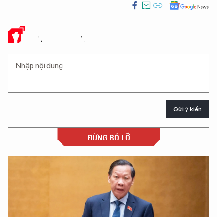
Ý KIẾN CỦA BẠN
Gửi ý kiến
ĐỪNG BỎ LỠ