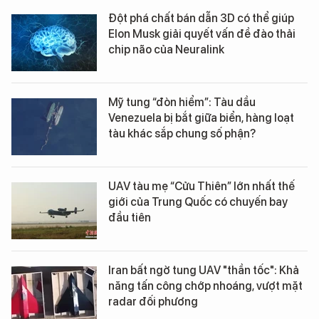
Đột phá chất bán dẫn 3D có thể giúp
Elon Musk giải quyết vấn đề đào thải
chip não của Neuralink
Mỹ tung “đòn hiểm”: Tàu dầu
Venezuela bị bắt giữa biển, hàng loạt
tàu khác sắp chung số phận?
UAV tàu mẹ “Cửu Thiên” lớn nhất thế
giới của Trung Quốc có chuyến bay
đầu tiên
Iran bất ngờ tung UAV "thần tốc": Khả
năng tấn công chớp nhoáng, vượt mặt
radar đối phương