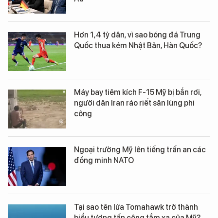
Hơn 1,4 tỷ dân, vì sao bóng đá Trung
Quốc thua kém Nhật Bản, Hàn Quốc?
Máy bay tiêm kích F-15 Mỹ bị bắn rơi,
người dân Iran ráo riết săn lùng phi
công
Ngoại trưởng Mỹ lên tiếng trấn an các
đồng minh NATO
Tại sao tên lửa Tomahawk trở thành
biểu tượng tấn công tầm xa của Mỹ?