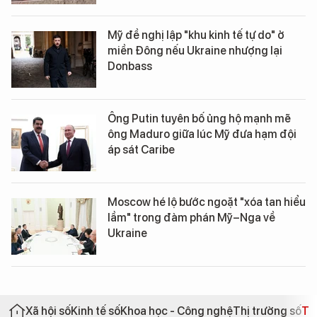
Mỹ đề nghị lập "khu kinh tế tự do" ở
miền Đông nếu Ukraine nhượng lại
Donbass
Ông Putin tuyên bố ủng hộ mạnh mẽ
ông Maduro giữa lúc Mỹ đưa hạm đội
áp sát Caribe
Moscow hé lộ bước ngoặt "xóa tan hiểu
lầm" trong đàm phán Mỹ–Nga về
Ukraine
Xã hội số
Kinh tế số
Khoa học - Công nghệ
Thị trường số
Th