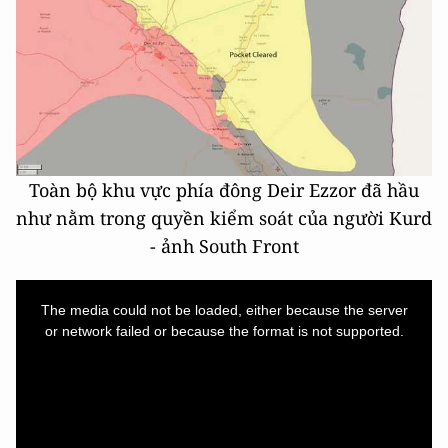
Toàn bộ khu vực phía đông Deir Ezzor đã hầu
như nằm trong quyền kiểm soát của người Kurd
- ảnh South Front
This
is
a
The media could not be loaded, either because the server
modal
window.
or network failed or because the format is not supported.