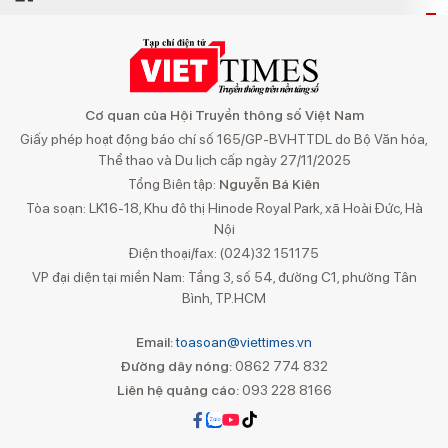
Cơ quan của Hội Truyền thông số Việt Nam
Giấy phép hoạt động báo chí số 165/GP-BVHTTDL do Bộ Văn hóa,
Thể thao và Du lịch cấp ngày 27/11/2025
Tổng Biên tập:
Nguyễn Bá Kiên
Tòa soạn: LK16-18, Khu đô thị Hinode Royal Park, xã Hoài Đức, Hà
Nội
Điện thoại/fax: (024)32 151175
VP đại diện tại miền Nam: Tầng 3, số 54, đường C1, phường Tân
Bình, TP.HCM
Email:
toasoan@viettimes.vn
Đường dây nóng:
0862 774 832
Liên hệ quảng cáo:
093 228 8166