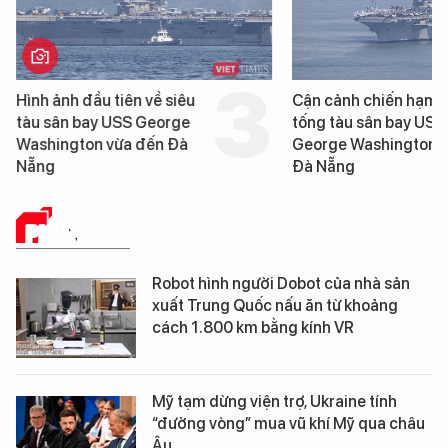
Hình ảnh đầu tiên về siêu
Cận cảnh chiến hạm 
tàu sân bay USS George
tống tàu sân bay USS
Washington vừa đến Đà
George Washington 
Nẵng
Đà Nẵng
PHÂN TÍCH
Robot hình người Dobot của nhà sản
xuất Trung Quốc nấu ăn từ khoảng
cách 1.800 km bằng kính VR
Mỹ tạm dừng viện trợ, Ukraine tính
“đường vòng” mua vũ khí Mỹ qua châu
Âu