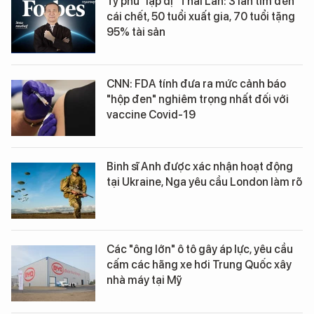
Tỷ phú "lập dị" Thái Lan: 3 lần tìm đến
cái chết, 50 tuổi xuất gia, 70 tuổi tặng
95% tài sản
CNN: FDA tính đưa ra mức cảnh báo
"hộp đen" nghiêm trọng nhất đối với
vaccine Covid-19
Binh sĩ Anh được xác nhận hoạt động
tại Ukraine, Nga yêu cầu London làm rõ
Các "ông lớn" ô tô gây áp lực, yêu cầu
cấm các hãng xe hơi Trung Quốc xây
nhà máy tại Mỹ