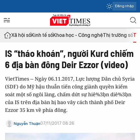
Đăng nhập
Xã hội số
Kinh tế số
Khoa học - Công nghệ
Thị trường số
Th
IS “tháo khoán”, người Kurd chiếm
6 địa bàn đông Deir Ezzor (video)
VietTimes -- Ngày 06.11.2017, Lực lượng Dân chủ Syria
(SDF) do Mỹ hậu thuẫn tiến công giành quyền kiểm
soát một số ngôi làng, chấm dứt sự hiê%3ḅn diê%3ḅn
của IS trên địa bàn bị bao vây cách thành phố Deir
Ezzor 35 km về phía đông.
07/11/2017 08:26
Nguyễn Thuận