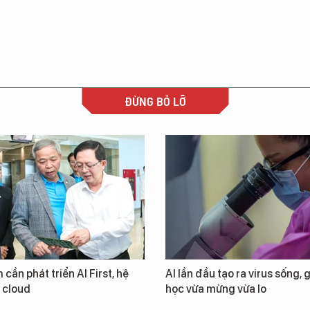
ĐỪNG BỎ LỠ
 cần phát triển AI First, hệ
AI lần đầu tạo ra virus sống, 
i cloud
học vừa mừng vừa lo