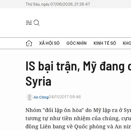
Thứ Sáu, ngày 07/08/2026, 21:28:47
XÃ HỘI SỐ
GÓC NHÌN
KINH TẾ SỐ
KHO
IS bại trận, Mỹ đang
Syria
04/11/2017 09:46
An Công
Nhóm "đối lập ôn hòa" do Mỹ lập ra ở Sy
tương tự như tiền nhiệm của chúng, cựu
đồng Liên bang về Quốc phòng và An ni