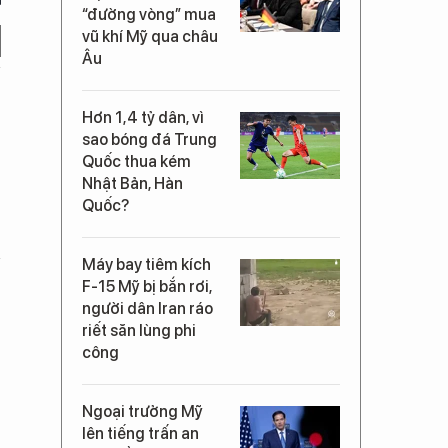
“đường vòng” mua
vũ khí Mỹ qua châu
Âu
Hơn 1,4 tỷ dân, vì
sao bóng đá Trung
Quốc thua kém
Nhật Bản, Hàn
Quốc?
Máy bay tiêm kích
F-15 Mỹ bị bắn rơi,
người dân Iran ráo
riết săn lùng phi
công
Ngoại trưởng Mỹ
lên tiếng trấn an