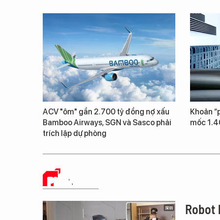
ACV "ôm" gần 2.700 tỷ đồng nợ xấu
Khoản “p
Bamboo Airways, SGN và Sasco phải
mốc 1.4
trích lập dự phòng
PHÂN TÍCH
Robot 