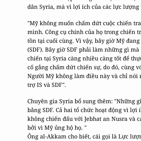
dân Syria, mà vì lợi ích của các lực lượng 
"Mỹ không muốn chấm dứt cuộc chiến tran
mình. Công cụ chính của họ trong chiến tr
tồn tại cuối cùng. Vì vậy, bây giờ Mỹ đan
(SDF). Bây giờ SDF phải làm những gì mà
chiến tại Syria càng nhiều càng tốt để th
cố gắng chấm dứt chiến sự, do đó, cùng v
Người Mỹ không làm điều này và chỉ nói r
trợ IS và SDF".
Chuyên gia Syria bổ sung thêm: "Những gì
bằng SDF. Cả hai tổ chức hoạt động vì lợi 
không chiến đấu với Jebhat an Nusra và cá
bởi vì Mỹ ủng hộ họ. "
Ông al-Akkam cho biết, cái gọi là Lực lượ