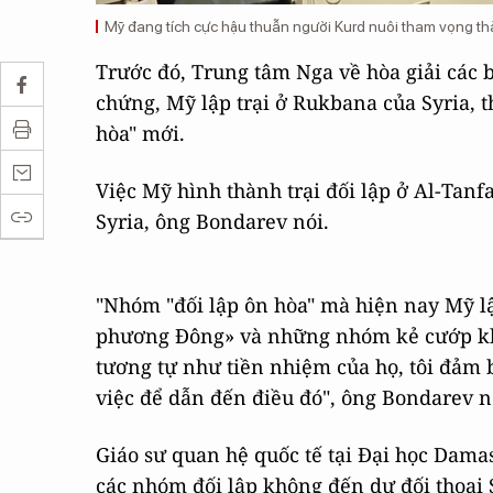
Mỹ đang tích cực hậu thuẫn người Kurd nuôi tham vọng th
Trước đó, Trung tâm Nga về hòa giải các b
chứng, Mỹ lập trại ở Rukbana của Syria, 
hòa" mới.
Việc Mỹ hình thành trại đối lập ở Al-Tanfa
Syria, ông Bondarev nói.
"Nhóm "đối lập ôn hòa" mà hiện nay Mỹ lập 
phương Đông» và những nhóm kẻ cướp khác
tương tự như tiền nhiệm của họ, tôi đảm
việc để dẫn đến điều đó", ông Bondarev n
Giáo sư quan hệ quốc tế tại Đại học Da
các nhóm đối lập không đến dự đối thoại S