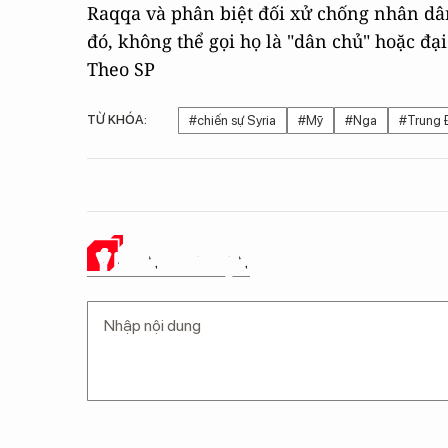
Raqqa và phân biệt đối xử chống nhân dân
đó, không thể gọi họ là "dân chủ" hoặc đạ
Theo SP
TỪ KHÓA:
#chiến sự Syria
#Mỹ
#Nga
#Trung 
Ý KIẾN CỦA BẠN