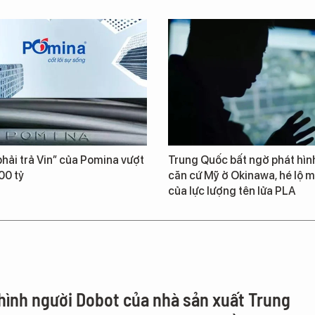
hải trả Vin” của Pomina vượt
Trung Quốc bất ngờ phát hìn
00 tỷ
căn cứ Mỹ ở Okinawa, hé lộ m
của lực lượng tên lửa PLA
hình người Dobot của nhà sản xuất Trung