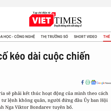
A HỌC - CÔNG NGHỆ
THỊ TRƯỜNG SỐ
SHORT VIDEO
THẾ 
 cố kéo dài cuộc chiến
ria sẽ phải kết thúc hoạt động của mình theo cách
 tư lệnh không quân, người đứng đầu Ủy ban Hội
nh Nga Viktor Bondarev tuyên bố.