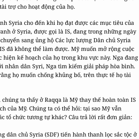
tài trợ cho hoạt động của họ.
h Syria cho đến khi họ đạt được các mục tiêu của
anh ở Syria, được gọi là IS, đang trong những ngày
g chuyển sang ủng hộ Các lực lượng Dân chủ Syria
 IS đã không thể làm được. Mỹ muốn mở rộng cuộc
ực hiện kế hoạch của họ trong khu vực này. Nga đang
ới nhân dân Syri, Nga tìm kiếm giải pháp hòa bình.
ằng họ muốn chống khủng bố, trên thực tế họ tài
 chúng ta thấy ở Raqqa là Mỹ thay thế hoàn toàn IS
ích của Mỹ. Chúng ta có thể hỏi: tại sao Mỹ vẫn
c tổ chức tương tự khác? Câu trả lời rất đơn giản:
ng dân chủ Syria (SDF) tiến hành thanh lọc sắc tộc ở