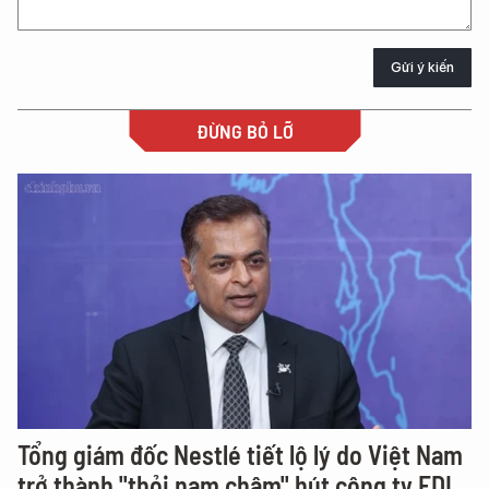
Gửi ý kiến
ĐỪNG BỎ LỠ
Tổng giám đốc Nestlé tiết lộ lý do Việt Nam
trở thành "thỏi nam châm" hút công ty FDI