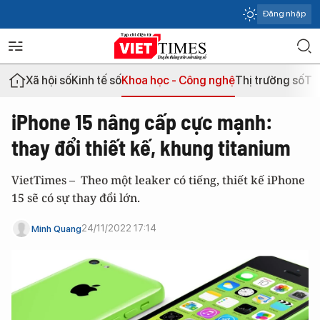
Đăng nhập
Xã hội số
Kinh tế số
Khoa học - Công nghệ
Thị trường số
Th
iPhone 15 nâng cấp cực mạnh:
thay đổi thiết kế, khung titanium
VietTimes – Theo một leaker có tiếng, thiết kế iPhone
15 sẽ có sự thay đổi lớn.
24/11/2022 17:14
Minh Quang