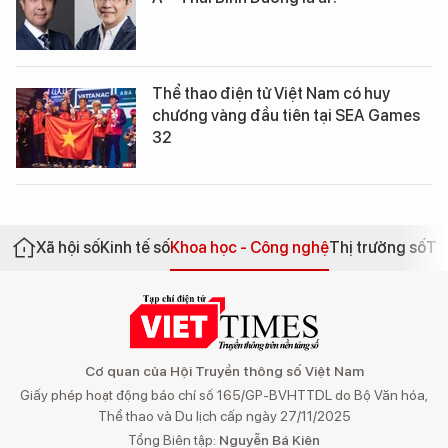
Thể thao điện tử Việt Nam có huy
chương vàng đầu tiên tại SEA Games
32
Xã hội số
Kinh tế số
Khoa học - Công nghệ
Thị trường số
Th
Cơ quan của Hội Truyền thông số Việt Nam
Giấy phép hoạt động báo chí số 165/GP-BVHTTDL do Bộ Văn hóa,
Thể thao và Du lịch cấp ngày 27/11/2025
Tổng Biên tập:
Nguyễn Bá Kiên