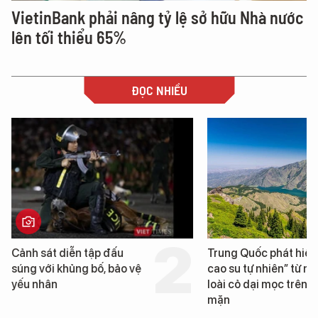
VietinBank phải nâng tỷ lệ sở hữu Nhà nước
lên tối thiểu 65%
ĐỌC NHIỀU
Trung Quốc phát hiện “mỏ
Loạt dự án bất động 
cao su tự nhiên” từ một
Đà Nẵng sắp bị kiểm t
loài cỏ dại mọc trên đất
mặn