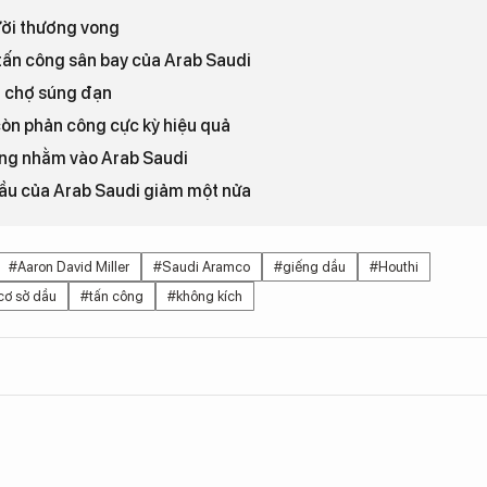
ười thương vong
 tấn công sân bay của Arab Saudi
h chợ súng đạn
còn phản công cực kỳ hiệu quả
ông nhằm vào Arab Saudi
dầu của Arab Saudi giảm một nửa
#Aaron David Miller
#Saudi Aramco
#giếng dầu
#Houthi
cơ sở dầu
#tấn công
#không kích