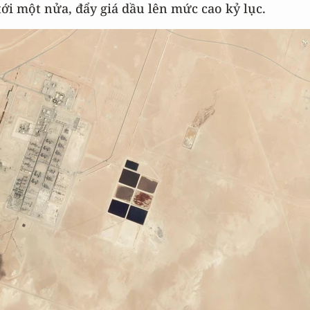
ới một nửa, đẩy giá dầu lên mức cao kỷ lục.