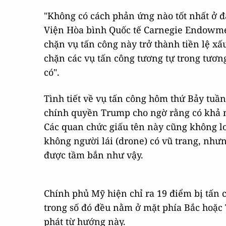
"Không có cách phản ứng nào tốt nhất ở đâ
Viện Hòa bình Quốc tế Carnegie Endowment
chặn vụ tấn công này trở thành tiền lệ xấ
chặn các vụ tấn công tương tự trong tươn
có".
Tình tiết về vụ tấn công hôm thứ Bảy tuầ
chính quyền Trump cho ngờ rằng có khả n
Các quan chức giấu tên này cũng không l
không người lái (drone) có vũ trang, nhưn
được tầm bắn như vậy.
Chính phủ Mỹ hiện chỉ ra 19 điểm bị tấn cô
trong số đó đều nằm ở mặt phía Bắc hoặc T
phát từ hướng này.