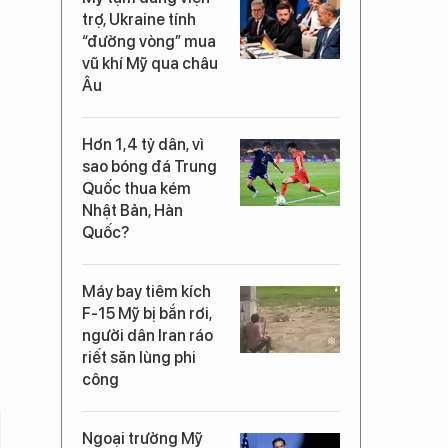
trợ, Ukraine tính
“đường vòng” mua
vũ khí Mỹ qua châu
Âu
Hơn 1,4 tỷ dân, vì
sao bóng đá Trung
Quốc thua kém
Nhật Bản, Hàn
Quốc?
Máy bay tiêm kích
F-15 Mỹ bị bắn rơi,
người dân Iran ráo
riết săn lùng phi
công
Ngoại trưởng Mỹ