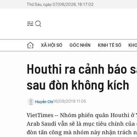
Thứ Sáu, ngày 07/08/2026, 18:17:02
XÃ HỘI SỐ
GÓC NHÌN
KINH TẾ SỐ
KHO
Houthi ra cảnh báo s
sau đòn không kích
16/09/2019 11:05
Huyền Chi
VietTimes -- Nhóm phiến quân Houthi ở 
Arab Saudi vẫn sẽ là mục tiêu chính của 
đòn tấn công mà nhóm này nhận trách n