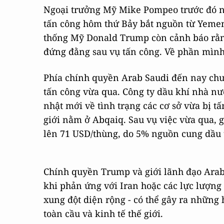
Ngoại trưởng Mỹ Mike Pompeo trước đó n
tấn công hôm thứ Bảy bắt nguồn từ Yemen,
thống Mỹ Donald Trump còn cảnh báo rằng
đứng đằng sau vụ tấn công. Về phần mình,
Phía chính quyền Arab Saudi đến nay chư
tấn công vừa qua. Công ty dầu khí nhà nư
nhật mới về tình trạng các cơ sở vừa bị tấ
giới nằm ở Abqaiq. Sau vụ việc vừa qua, g
lên 71 USD/thùng, do 5% nguồn cung dầu t
Chính quyền Trump và giới lãnh đạo Arab
khi phản ứng với Iran hoặc các lực lượng
xung đột diện rộng - có thể gây ra những 
toàn cầu và kinh tế thế giới.