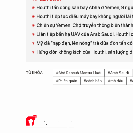
Houthi tấn công sân bay Abha ở Yemen, 9 ng
Houthi tiếp tục điều máy bay không người lái
Chiến sự Yemen: Chợ truyền thống biến thàn
Liên tiếp bắn hạ UAV của Arab Saudi, Houthi 
Mỹ đã “nạp đạn, lên nòng” trả đũa đòn tấn c
Hứng đòn không kích của Houthi, sản lượng 
TỪ KHÓA:
#Abd Rabbuh Mansur Hadi
#Arab Saudi
#Phiến quân
#cảnh báo
#mỏ dầu
#
Ý KIẾN CỦA BẠN