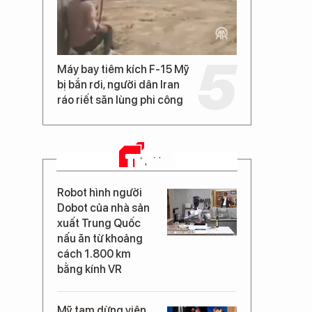
Máy bay tiêm kích F-15 Mỹ
bị bắn rơi, người dân Iran
ráo riết săn lùng phi công
TIN MỚI
Robot hình người
Dobot của nhà sản
xuất Trung Quốc
nấu ăn từ khoảng
cách 1.800 km
bằng kính VR
Mỹ tạm dừng viện