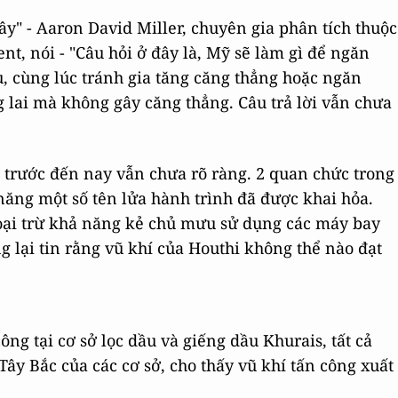
y" - Aaron David Miller, chuyên gia phân tích thuộc
, nói - "Câu hỏi ở đây là, Mỹ sẽ làm gì để ngăn
u, cùng lúc tránh gia tăng căng thẳng hoặc ngăn
g lai mà không gây căng thẳng. Câu trả lời vẫn chưa
n trước đến nay vẫn chưa rõ ràng. 2 quan chức trong
ăng một số tên lửa hành trình đã được khai hỏa.
oại trừ khả năng kẻ chủ mưu sử dụng các máy bay
g lại tin rằng vũ khí của Houthi không thể nào đạt
ng tại cơ sở lọc dầu và giếng dầu Khurais, tất cả
ây Bắc của các cơ sở, cho thấy vũ khí tấn công xuất