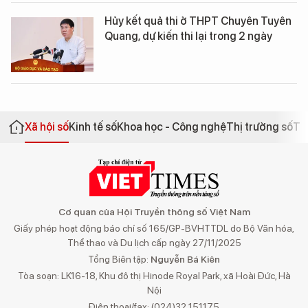
Hủy kết quả thi ở THPT Chuyên Tuyên
Quang, dự kiến thi lại trong 2 ngày
Xã hội số
Kinh tế số
Khoa học - Công nghệ
Thị trường số
Th
Cơ quan của Hội Truyền thông số Việt Nam
Giấy phép hoạt động báo chí số 165/GP-BVHTTDL do Bộ Văn hóa,
Thể thao và Du lịch cấp ngày 27/11/2025
Tổng Biên tập:
Nguyễn Bá Kiên
Tòa soạn: LK16-18, Khu đô thị Hinode Royal Park, xã Hoài Đức, Hà
Nội
Điện thoại/fax: (024)32 151175