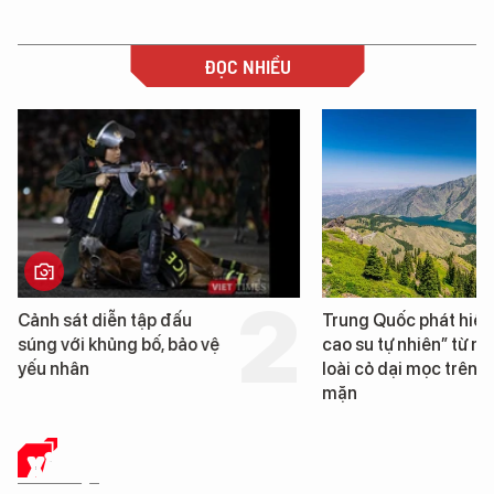
ĐỌC NHIỀU
Cảnh sát diễn tập đấu
Trung Quốc phát hiện
súng với khủng bố, bảo vệ
cao su tự nhiên” từ m
yếu nhân
loài cỏ dại mọc trên đ
mặn
XÃ HỘI