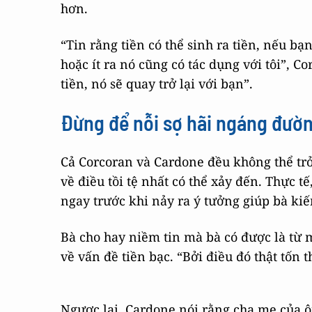
hơn.
“Tin rằng tiền có thể sinh ra tiền, nếu bạn
hoặc ít ra nó cũng có tác dụng với tôi”, C
tiền, nó sẽ quay trở lại với bạn”.
Đừng để nỗi sợ hãi ngáng đườ
Cả Corcoran và Cardone đều không thể tr
về điều tồi tệ nhất có thể xảy đến. Thực t
ngay trước khi nảy ra ý tưởng giúp bà kiế
Bà cho hay niềm tin mà bà có được là từ
về vấn đề tiền bạc. “Bởi điều đó thật tốn t
Ngược lại, Cardone nói rằng cha mẹ của ôn