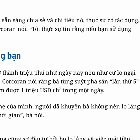
 sẵn sàng chia sẻ và chi tiêu nó, thực sự có tác dụng,
orcoran nói. “Tôi thực sự tin rằng nếu bạn sử dụng
ng bạn
ở thành triệu phú như ngày nay nếu như cứ lo ngại
ế, Corcoran nói rằng bà từng suýt phá sản “lần thứ 5”
m được 1 triệu USD chỉ trong một ngày.
 mẹ của mình, người đã khuyên bà không nên lo lắng
hời gian”, bà nói.
g cũng sợ đầu tư bởi họ lo lắng về việc mất tiền.