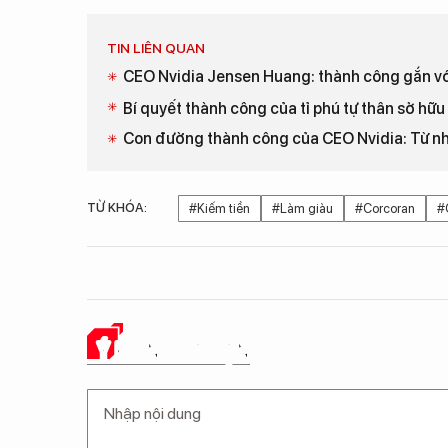
TIN LIÊN QUAN
CEO Nvidia Jensen Huang: thành công gắn vớ
Bí quyết thành công của tỉ phú tự thân sở hữu 
Con đường thành công của CEO Nvidia: Từ nh
TỪ KHÓA:
#Kiếm tiền
#Làm giàu
#Corcoran
#
Ý KIẾN CỦA BẠN