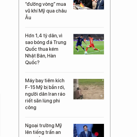
“đường vòng” mua
vũ khí Mỹ qua châu
Âu
Hơn 1,4 tỷ dân, vì
sao bóng đá Trung
Quốc thua kém
Nhật Bản, Hàn
Quốc?
Máy bay tiêm kích
F-15 Mỹ bị bắn rơi,
người dân Iran ráo
riết săn lùng phi
công
Ngoại trưởng Mỹ
lên tiếng trấn an