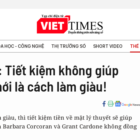
A HỌC - CÔNG NGHỆ
THỊ TRƯỜNG SỐ
SHORT VIDEO
THẾ 
n: Tiết kiệm không giúp
ới là cách làm giàu!
 giàu, thì tiết kiệm tiền về mặt lý thuyết sẽ giúp
ân Barbara Corcoran và Grant Cardone không đồng