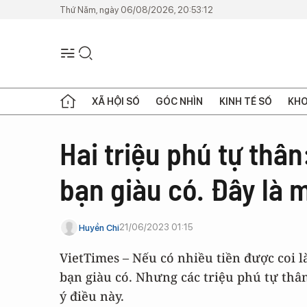
Thứ Năm, ngày 06/08/2026, 20:53:12
XÃ HỘI SỐ
GÓC NHÌN
KINH TẾ SỐ
KHO
Hai triệu phú tự thâ
bạn giàu có. Đây là m
21/06/2023 01:15
Huyền Chi
VietTimes – Nếu có nhiều tiền được coi là
bạn giàu có. Nhưng các triệu phú tự th
ý điều này.