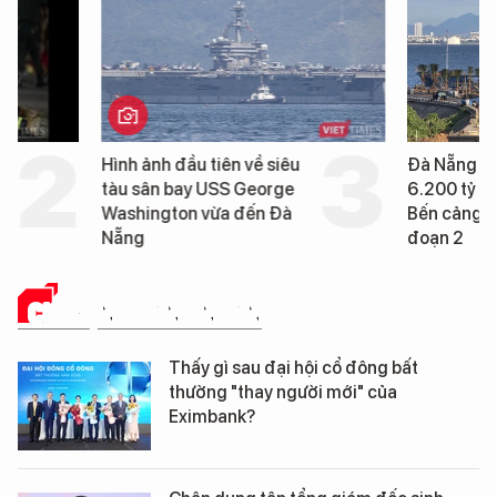
Hình ảnh đầu tiên về siêu
Đà Nẵng sẽ đầu tư h
tàu sân bay USS George
6.200 tỷ đồng xây d
Washington vừa đến Đà
Bến cảng Liên Chiểu g
Nẵng
đoạn 2
CHUYỆN DOANH NHÂN
Thấy gì sau đại hội cổ đông bất
thường "thay người mới" của
Eximbank?