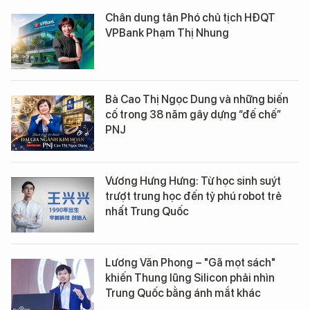
Chân dung tân Phó chủ tịch HĐQT
VPBank Phạm Thị Nhung
Bà Cao Thị Ngọc Dung và những biến
cố trong 38 năm gây dựng “đế chế”
PNJ
Vương Hưng Hưng: Từ học sinh suýt
trượt trung học đến tỷ phú robot trẻ
nhất Trung Quốc
Lương Văn Phong – "Gã mọt sách"
khiến Thung lũng Silicon phải nhìn
Trung Quốc bằng ánh mắt khác