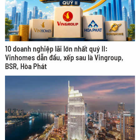
10 doanh nghiệp lãi lớn nhất quý II:
Vinhomes dẫn đầu, xếp sau là Vingroup,
BSR, Hòa Phát