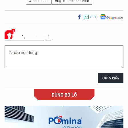
#chủ đầu tư
#tập đoàn thanh niên
Ý KIẾN CỦA BẠN
Gửi ý kiến
ĐỪNG BỎ LỠ