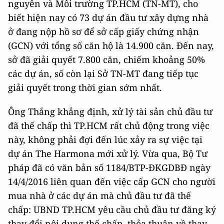
nguyên và Môi trường TP.HCM (TN-MT), cho
biết hiện nay có 73 dự án đầu tư xây dựng nhà
ở đang nộp hồ sơ để sở cấp giấy chứng nhận
(GCN) với tổng số căn hộ là 14.900 căn. Đến nay,
sở đã giải quyết 7.800 căn, chiếm khoảng 50%
các dự án, số còn lại Sở TN-MT đang tiếp tục
giải quyết trong thời gian sớm nhất.
Ông Thắng khẳng định, xử lý tài sản chủ đầu tư
đã thế chấp thì TP.HCM rất chủ động trong việc
này, không phải đợi đến lúc xảy ra sự việc tại
dự án The Harmona mới xử lý. Vừa qua, Bộ Tư
pháp đã có văn bản số 1184/BTP-ĐKGDBĐ ngày
14/4/2016 liên quan đến việc cấp GCN cho người
mua nhà ở các dự án mà chủ đầu tư đã thế
chấp: UBND TP.HCM yêu cầu chủ đầu tư đăng ký
thay đổi nội dung thế chấp, thỏa thuận về thay