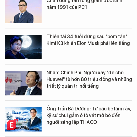
Chân dung tân tổng giám đốc sinh
năm 1991 của PC1
Thiên tài 34 tuổi đứng sau "bom tấn"
Kimi K3 khiến Elon Musk phải lên tiếng
Nhậm Chính Phi: Người xây "đế chế
Huawei" từ hơn 80 triệu đồng và những
triết lý quản trị nổi tiếng
Ông Trần Bá Dương: Từ cậu bé làm rẫy,
kỹ sư chui gầm ô tô vét mỡ bò đến
người sáng lập THACO