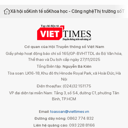
Xã hội số
Kinh tế số
Khoa học - Công nghệ
Thị trường số
Th
Cơ quan của Hội Truyền thông số Việt Nam
Giấy phép hoạt động báo chí số 165/GP-BVHTTDL do Bộ Văn hóa,
Thể thao và Du lịch cấp ngày 27/11/2025
Tổng Biên tập:
Nguyễn Bá Kiên
Tòa soạn: LK16-18, Khu đô thị Hinode Royal Park, xã Hoài Đức, Hà
Nội
Điện thoại/fax: (024)32 151175
VP đại diện tại miền Nam: Tầng 3, số 54, đường C1, phường Tân
Bình, TP.HCM
Email:
toasoan@viettimes.vn
Đường dây nóng:
0862 774 832
Liên hệ quảng cáo:
093 228 8166