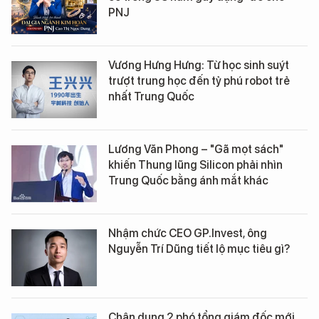
PNJ
Vương Hưng Hưng: Từ học sinh suýt
trượt trung học đến tỷ phú robot trẻ
nhất Trung Quốc
Lương Văn Phong – "Gã mọt sách"
khiến Thung lũng Silicon phải nhìn
Trung Quốc bằng ánh mắt khác
Nhậm chức CEO GP.Invest, ông
Nguyễn Trí Dũng tiết lộ mục tiêu gì?
Chân dung 2 phó tổng giám đốc mới