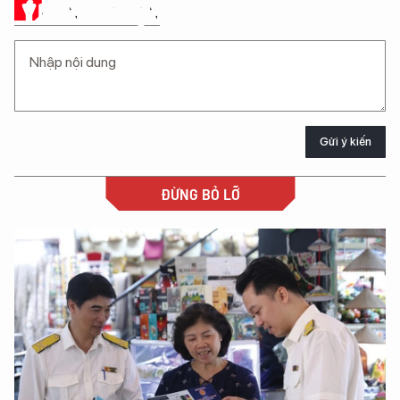
Ý KIẾN CỦA BẠN
Gửi ý kiến
ĐỪNG BỎ LỠ