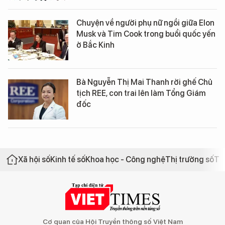
Chuyện về người phụ nữ ngồi giữa Elon
Musk và Tim Cook trong buổi quốc yến
ở Bắc Kinh
Bà Nguyễn Thị Mai Thanh rời ghế Chủ
tịch REE, con trai lên làm Tổng Giám
đốc
Xã hội số
Kinh tế số
Khoa học - Công nghệ
Thị trường số
Th
Cơ quan của Hội Truyền thông số Việt Nam