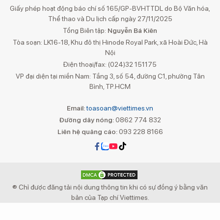
Giấy phép hoạt động báo chí số 165/GP-BVHTTDL do Bộ Văn hóa,
Thể thao và Du lịch cấp ngày 27/11/2025
Tổng Biên tập:
Nguyễn Bá Kiên
Tòa soạn: LK16-18, Khu đô thị Hinode Royal Park, xã Hoài Đức, Hà
Nội
Điện thoại/fax: (024)32 151175
VP đại diện tại miền Nam: Tầng 3, số 54, đường C1, phường Tân
Bình, TP.HCM
Email:
toasoan@viettimes.vn
Đường dây nóng:
0862 774 832
Liên hệ quảng cáo:
093 228 8166
® Chỉ được đăng tải nội dung thông tin khi có sự đồng ý bằng văn
bản của Tạp chí Viettimes.