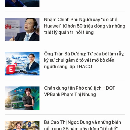
Nhậm Chính Phi: Người xây "đế chế
Huawei" từ hơn 80 triệu đồng và những
triết lý quản trị nổi tiếng
Ông Trần Bá Dương: Từ cậu bé làm rẫy,
kỹ sư chui gầm ô tô vét mỡ bò đến
người sáng lập THACO
Chân dung tân Phó chủ tịch HĐQT
VPBank Phạm Thị Nhung
Bà Cao Thị Ngọc Dung và những biến
cố trong 38 năm gây dựng “đế chế”