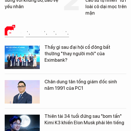
cao su tự nhiên” từ một
Đà Nẵng sắp bị kiểm t
loài cỏ dại mọc trên đất
mặn
CHUYỆN DOANH NHÂN
Thấy gì sau đại hội cổ đông bất
thường "thay người mới" của
Eximbank?
Chân dung tân tổng giám đốc sinh
năm 1991 của PC1
Thiên tài 34 tuổi đứng sau "bom tấn"
Kimi K3 khiến Elon Musk phải lên tiếng