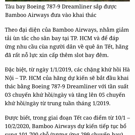
Tàu bay Boeing 787-9 Dreamliner sắp được
Bamboo Airways đưa vào khai thác
Theo đại diện của Bamboo Airways, nhằm giảm
tải ùn tắc cho sân bay tại TP. HCM và để đáp
ứng nhu cầu cùa người dân về quê ăn Tết, hãng
đã rất nỗ lực xin cấp thêm slot bay đêm.
Đặc biệt, từ ngày 1/1/2019, các chặng khứ hồi Hà
Nội – TP. HCM của hãng dự kiến sẽ bắt đầu khai
thác bằng Boeing 787-9 Dreamliner với tần suất
03 chuyến khứ hồi/ngày và tăng lên 05 chuyến
khứ hồi/ngày từ trung tuần tháng 1/2019.
Được biết, trong giai đoạn Tết cao điểm từ 10/1 –
10/2/2020, Bamboo Airways dự kiến tiếp tục bổ
sung 101.700 chỗ (tương ứng 299 chuyến bay)