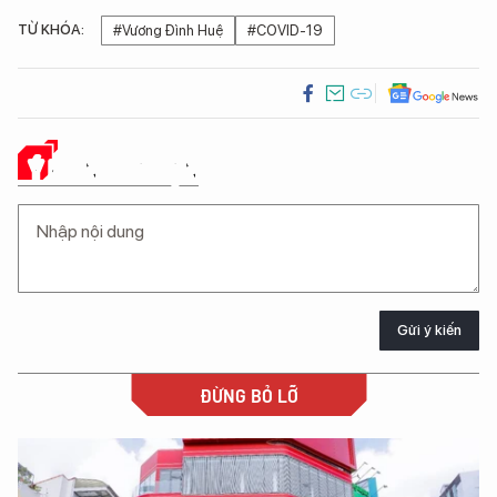
TỪ KHÓA:
#Vương Đình Huệ
#COVID-19
Ý KIẾN CỦA BẠN
Gửi ý kiến
ĐỪNG BỎ LỠ