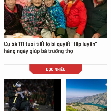
Cụ bà 111 tuổi tiết lộ bí quyết "tập luyện"
hàng ngày giúp bà trường thọ
ĐỌC NHIỀU