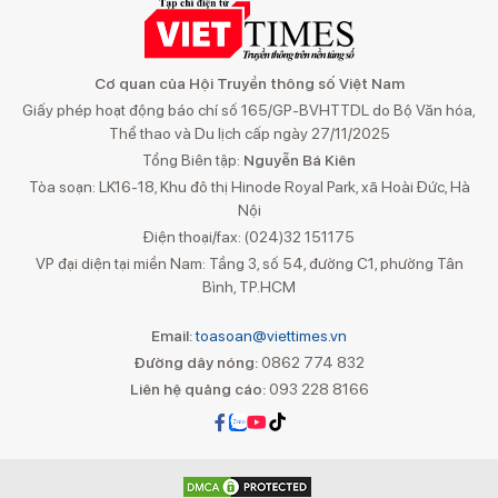
Cơ quan của Hội Truyền thông số Việt Nam
Giấy phép hoạt động báo chí số 165/GP-BVHTTDL do Bộ Văn hóa,
Thể thao và Du lịch cấp ngày 27/11/2025
Tổng Biên tập:
Nguyễn Bá Kiên
Tòa soạn: LK16-18, Khu đô thị Hinode Royal Park, xã Hoài Đức, Hà
Nội
Điện thoại/fax: (024)32 151175
VP đại diện tại miền Nam: Tầng 3, số 54, đường C1, phường Tân
Bình, TP.HCM
Email:
toasoan@viettimes.vn
Đường dây nóng:
0862 774 832
Liên hệ quảng cáo:
093 228 8166