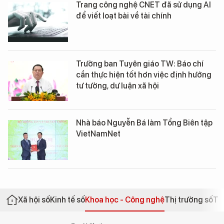
Trang công nghệ CNET đã sử dụng AI
để viết loạt bài về tài chính
Trưởng ban Tuyên giáo TW: Báo chí
cần thực hiện tốt hơn việc định hướng
tư tưởng, dư luận xã hội
Nhà báo Nguyễn Bá làm Tổng Biên tập
VietNamNet
Xã hội số
Kinh tế số
Khoa học - Công nghệ
Thị trường số
Th