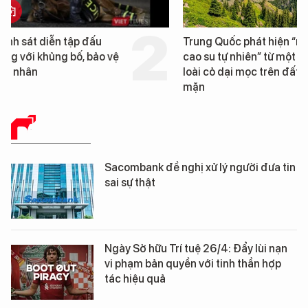
Trung Quốc phát hiện “mỏ
Loạt dự án bất động 
cao su tự nhiên” từ một
Đà Nẵng sắp bị kiểm t
loài cỏ dại mọc trên đất
mặn
BÁO CHÍ SỐ
Sacombank đề nghị xử lý người đưa tin
sai sự thật
Ngày Sở hữu Trí tuệ 26/4: Đẩy lùi nạn
vi phạm bản quyền với tinh thần hợp
tác hiệu quả