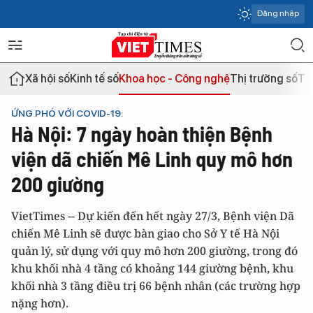
Đăng nhập
Xã hội số
Kinh tế số
Khoa học - Công nghệ
Thị trường số
Th
ỨNG PHÓ VỚI COVID-19:
Hà Nội: 7 ngày hoàn thiện Bệnh
viện dã chiến Mê Linh quy mô hơn
200 giường
VietTimes -- Dự kiến đến hết ngày 27/3, Bệnh viện Dã
chiến Mê Linh sẽ được bàn giao cho Sở Y tế Hà Nội
quản lý, sử dụng với quy mô hơn 200 giường, trong đó
khu khối nhà 4 tầng có khoảng 144 giường bệnh, khu
khối nhà 3 tầng điều trị 66 bệnh nhân (các trường hợp
nặng hơn).