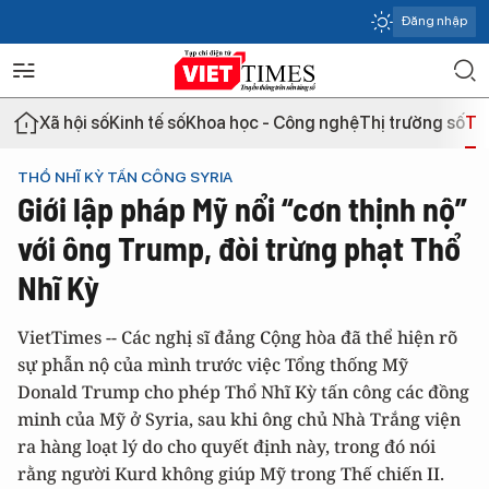
Đăng nhập
Xã hội số
Kinh tế số
Khoa học - Công nghệ
Thị trường số
Th
THỔ NHĨ KỲ TẤN CÔNG SYRIA
Giới lập pháp Mỹ nổi “cơn thịnh nộ”
với ông Trump, đòi trừng phạt Thổ
Nhĩ Kỳ
VietTimes -- Các nghị sĩ đảng Cộng hòa đã thể hiện rõ
sự phẫn nộ của mình trước việc Tổng thống Mỹ
Donald Trump cho phép Thổ Nhĩ Kỳ tấn công các đồng
minh của Mỹ ở Syria, sau khi ông chủ Nhà Trắng viện
ra hàng loạt lý do cho quyết định này, trong đó nói
rằng người Kurd không giúp Mỹ trong Thế chiến II.