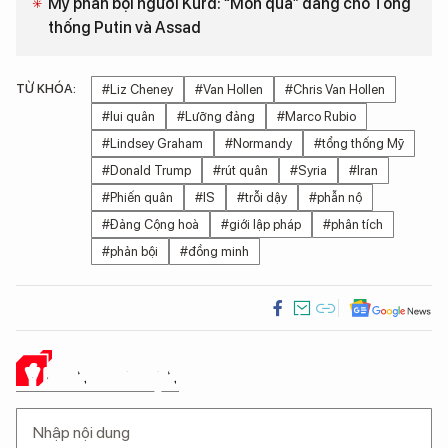
Mỹ phản bội người Kurd: “Món quà” dâng cho Tổng
thống Putin và Assad
TỪ KHÓA:
#Liz Cheney
#Van Hollen
#Chris Van Hollen
#lui quân
#Lưỡng đảng
#Marco Rubio
#Lindsey Graham
#Normandy
#tổng thống Mỹ
#Donald Trump
#rút quân
#Syria
#Iran
#Phiến quân
#IS
#trỗi dậy
#phẫn nộ
#Đảng Cộng hoà
#giới lập pháp
#phân tích
#phản bội
#đồng minh
Ý KIẾN CỦA BẠN