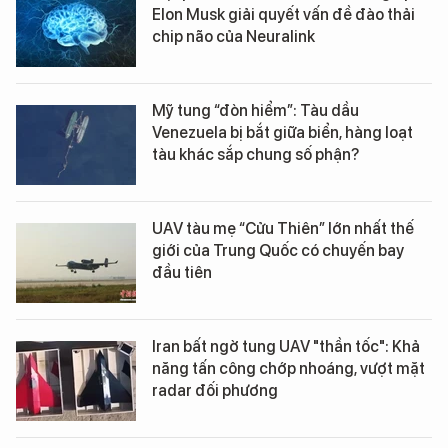
Elon Musk giải quyết vấn đề đào thải
chip não của Neuralink
Mỹ tung “đòn hiểm”: Tàu dầu
Venezuela bị bắt giữa biển, hàng loạt
tàu khác sắp chung số phận?
UAV tàu mẹ “Cửu Thiên” lớn nhất thế
giới của Trung Quốc có chuyến bay
đầu tiên
Iran bất ngờ tung UAV "thần tốc": Khả
năng tấn công chớp nhoáng, vượt mặt
radar đối phương