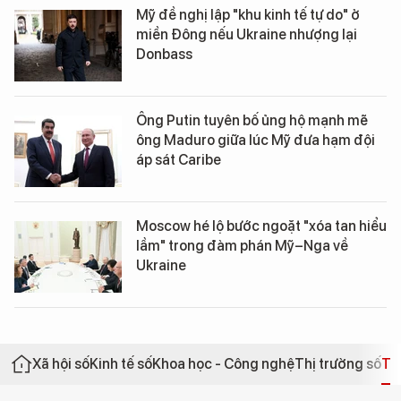
Mỹ đề nghị lập "khu kinh tế tự do" ở
miền Đông nếu Ukraine nhượng lại
Donbass
Ông Putin tuyên bố ủng hộ mạnh mẽ
ông Maduro giữa lúc Mỹ đưa hạm đội
áp sát Caribe
Moscow hé lộ bước ngoặt "xóa tan hiểu
lầm" trong đàm phán Mỹ–Nga về
Ukraine
Xã hội số
Kinh tế số
Khoa học - Công nghệ
Thị trường số
Th