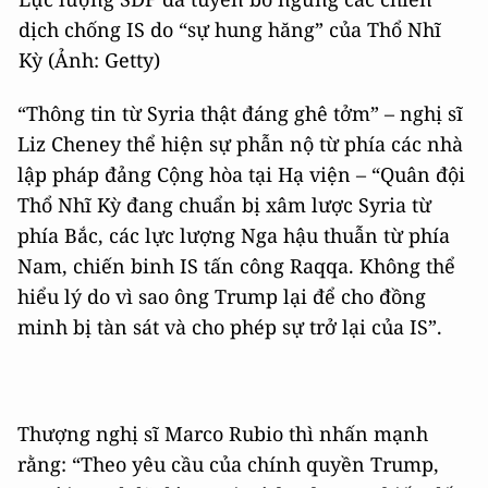
dịch chống IS do “sự hung hăng” của Thổ Nhĩ
Kỳ (Ảnh: Getty)
“Thông tin từ Syria thật đáng ghê tởm” – nghị sĩ
Liz Cheney thể hiện sự phẫn nộ từ phía các nhà
lập pháp đảng Cộng hòa tại Hạ viện – “Quân đội
Thổ Nhĩ Kỳ đang chuẩn bị xâm lược Syria từ
phía Bắc, các lực lượng Nga hậu thuẫn từ phía
Nam, chiến binh IS tấn công Raqqa. Không thể
hiểu lý do vì sao ông Trump lại để cho đồng
minh bị tàn sát và cho phép sự trở lại của IS”.
Thượng nghị sĩ Marco Rubio thì nhấn mạnh
rằng: “Theo yêu cầu của chính quyền Trump,