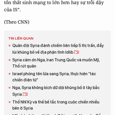
tổn thất sinh mạng to lớn hơn hay sự trỗi dậy
của IS”.
(Theo CNN)
TIN LIÊN QUAN
Quân đội Syria đánh chiếm liên tiếp 5 thị trấn, đẩy
lùi khủng bố về địa phận tỉnh Idlib
Syria cảm ơn Nga, Iran Trung Quốc và muốn Mỹ,
Thổ rút quân
Israel phóng tên lửa sang Syria, thực hiện “tác
chiến điện tử“
Nga, Syria không kích dữ dội khủng bố ở tây bắc
Syria
Thổ Nhĩ Kỳ và thế bế tắc trong cuộc chiến nhiều
bên ở Syria