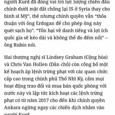
người Kurd đã đóng vai trò lực lượng chiến đấu
chính dưới mặt đất chống lại IS ở Syria thay cho
binh sĩ Mỹ”, thế nhưng chính quyền vẫn “thỏa
thuận với ông Erdogan để cho phép ông này
quét sạch họ”. “Tổn hại về danh tiếng và lợi ích
quốc gia sẽ kéo dài và không thể đo đếm nổi” –
ông Rubio nói.
Hai thượng nghị sĩ Lindsey Graham (Cộng hòa)
và Chris Van Hollen (Dân chủ) còn công bố một
kế hoạch áp lệnh trừng phạt với các quan chức
cấp cao trong chính phủ Thổ Nhĩ Kỳ, cấm mọi
hoạt động trao đổi và mua bán quốc phòng với
nước này và lập tức kích hoạt các lệnh trừng
phạt có từ năm 2017 cho đến khi chính quyền
Ankara ngừng ngay các chiến dịch nhằm vào
người Kurd.