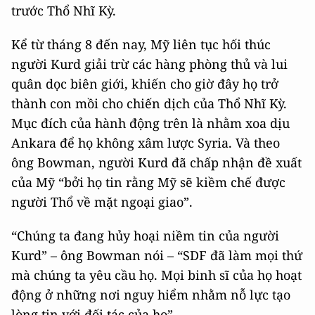
trước Thổ Nhĩ Kỳ.
Kể từ tháng 8 đến nay, Mỹ liên tục hối thúc
người Kurd giải trừ các hàng phòng thủ và lui
quân dọc biên giới, khiến cho giờ đây họ trở
thành con mồi cho chiến dịch của Thổ Nhĩ Kỳ.
Mục đích của hành động trên là nhằm xoa dịu
Ankara để họ không xâm lược Syria. Và theo
ông Bowman, người Kurd đã chấp nhận đề xuất
của Mỹ “bởi họ tin rằng Mỹ sẽ kiềm chế được
người Thổ về mặt ngoại giao”.
“Chúng ta đang hủy hoại niềm tin của người
Kurd” – ông Bowman nói – “SDF đã làm mọi thứ
mà chúng ta yêu cầu họ. Mọi binh sĩ của họ hoạt
động ở những nơi nguy hiểm nhằm nỗ lực tạo
lòng tin với đối tác của họ”.