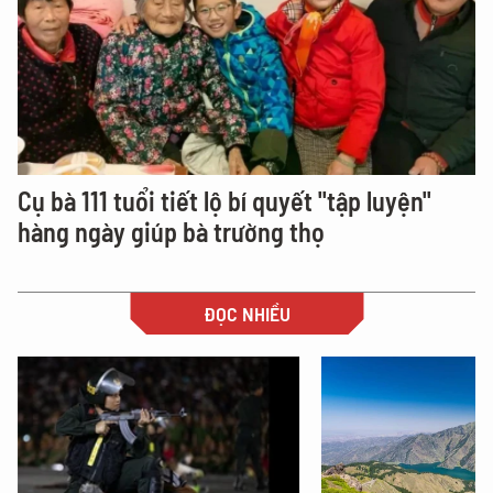
Cụ bà 111 tuổi tiết lộ bí quyết "tập luyện"
hàng ngày giúp bà trường thọ
ĐỌC NHIỀU