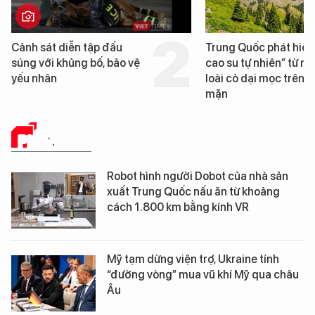
Trung Quốc phát hiện “mỏ
Loạt dự án bất độ
cao su tự nhiên” từ một
Đà Nẵng sắp bị ki
loài cỏ dại mọc trên đất
mặn
PHÂN TÍCH
Robot hình người Dobot của nhà sản
xuất Trung Quốc nấu ăn từ khoảng
cách 1.800 km bằng kính VR
Mỹ tạm dừng viện trợ, Ukraine tính
“đường vòng” mua vũ khí Mỹ qua châu
Âu