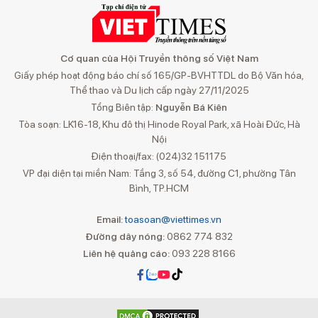
Cơ quan của Hội Truyền thông số Việt Nam
Giấy phép hoạt động báo chí số 165/GP-BVHTTDL do Bộ Văn hóa,
Thể thao và Du lịch cấp ngày 27/11/2025
Tổng Biên tập:
Nguyễn Bá Kiên
Tòa soạn: LK16-18, Khu đô thị Hinode Royal Park, xã Hoài Đức, Hà
Nội
Điện thoại/fax: (024)32 151175
VP đại diện tại miền Nam: Tầng 3, số 54, đường C1, phường Tân
Bình, TP.HCM
Email:
toasoan@viettimes.vn
Đường dây nóng:
0862 774 832
Liên hệ quảng cáo:
093 228 8166