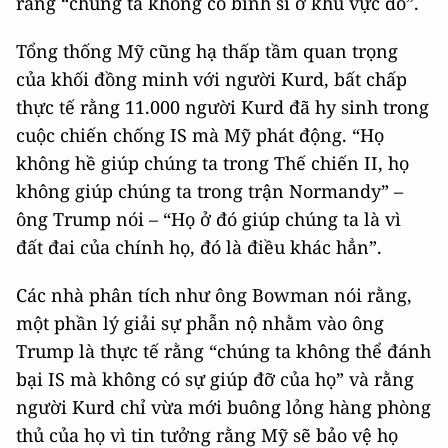
rằng “chúng ta không có binh sĩ ở khu vực đó”.
Tổng thống Mỹ cũng hạ thấp tầm quan trọng
của khối đồng minh với người Kurd, bất chấp
thực tế rằng 11.000 người Kurd đã hy sinh trong
cuộc chiến chống IS mà Mỹ phát động. “Họ
không hề giúp chúng ta trong Thế chiến II, họ
không giúp chúng ta trong trận Normandy” –
ông Trump nói – “Họ ở đó giúp chúng ta là vì
đất đai của chính họ, đó là điều khác hẳn”.
Các nhà phân tích như ông Bowman nói rằng,
một phần lý giải sự phẫn nộ nhằm vào ông
Trump là thực tế rằng “chúng ta không thể đánh
bại IS mà không có sự giúp đỡ của họ” và rằng
người Kurd chỉ vừa mới buông lỏng hàng phòng
thủ của họ vì tin tưởng rằng Mỹ sẽ bảo vệ họ