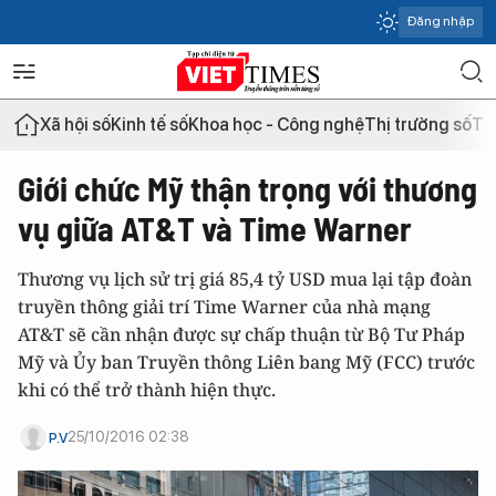
Đăng nhập
Xã hội số
Kinh tế số
Khoa học - Công nghệ
Thị trường số
Th
Giới chức Mỹ thận trọng với thương
vụ giữa AT&T và Time Warner
Thương vụ lịch sử trị giá 85,4 tỷ USD mua lại tập đoàn
truyền thông giải trí Time Warner của nhà mạng
AT&T sẽ cần nhận được sự chấp thuận từ Bộ Tư Pháp
Mỹ và Ủy ban Truyền thông Liên bang Mỹ (FCC) trước
khi có thể trở thành hiện thực.
25/10/2016 02:38
P.V