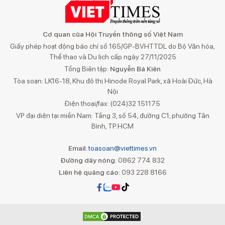
Cơ quan của Hội Truyền thông số Việt Nam
Giấy phép hoạt động báo chí số 165/GP-BVHTTDL do Bộ Văn hóa,
Thể thao và Du lịch cấp ngày 27/11/2025
Tổng Biên tập:
Nguyễn Bá Kiên
Tòa soạn: LK16-18, Khu đô thị Hinode Royal Park, xã Hoài Đức, Hà
Nội
Điện thoại/fax: (024)32 151175
VP đại diện tại miền Nam: Tầng 3, số 54, đường C1, phường Tân
Bình, TP.HCM
Email:
toasoan@viettimes.vn
Đường dây nóng:
0862 774 832
Liên hệ quảng cáo:
093 228 8166