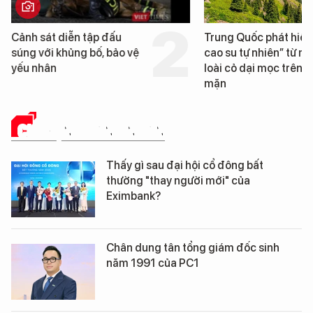
Cảnh sát diễn tập đấu
Trung Quốc phát hiện
súng với khủng bố, bảo vệ
cao su tự nhiên” từ m
yếu nhân
loài cỏ dại mọc trên đ
mặn
CHUYỆN DOANH NHÂN
Thấy gì sau đại hội cổ đông bất
thường "thay người mới" của
Eximbank?
Chân dung tân tổng giám đốc sinh
năm 1991 của PC1