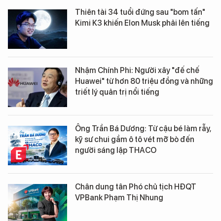
Thiên tài 34 tuổi đứng sau "bom tấn"
Kimi K3 khiến Elon Musk phải lên tiếng
Nhậm Chính Phi: Người xây "đế chế
Huawei" từ hơn 80 triệu đồng và những
triết lý quản trị nổi tiếng
Ông Trần Bá Dương: Từ cậu bé làm rẫy,
kỹ sư chui gầm ô tô vét mỡ bò đến
người sáng lập THACO
Chân dung tân Phó chủ tịch HĐQT
VPBank Phạm Thị Nhung