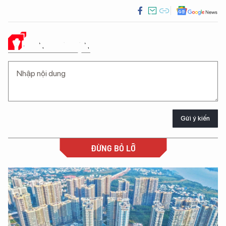
Ý KIẾN CỦA BẠN
Gửi ý kiến
ĐỪNG BỎ LỠ