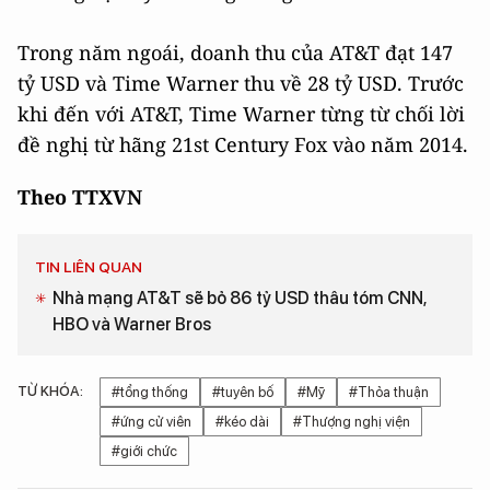
Trong năm ngoái, doanh thu của AT&T đạt 147
tỷ USD và Time Warner thu về 28 tỷ USD. Trước
khi đến với AT&T, Time Warner từng từ chối lời
đề nghị từ hãng 21st Century Fox vào năm 2014.
Theo TTXVN
TIN LIÊN QUAN
Nhà mạng AT&T sẽ bỏ 86 tỷ USD thâu tóm CNN,
HBO và Warner Bros
TỪ KHÓA:
#tổng thống
#tuyên bố
#Mỹ
#Thỏa thuận
#ứng cử viên
#kéo dài
#Thượng nghị viện
#giới chức