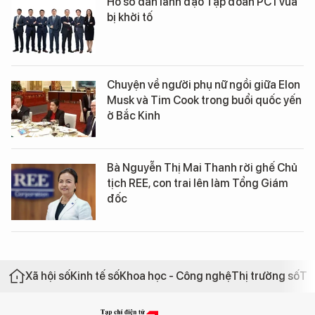
Hồ sơ dàn lãnh đạo Tập đoàn PC1 vừa
bị khởi tố
Chuyện về người phụ nữ ngồi giữa Elon
Musk và Tim Cook trong buổi quốc yến
ở Bắc Kinh
Bà Nguyễn Thị Mai Thanh rời ghế Chủ
tịch REE, con trai lên làm Tổng Giám
đốc
Xã hội số
Kinh tế số
Khoa học - Công nghệ
Thị trường số
Th