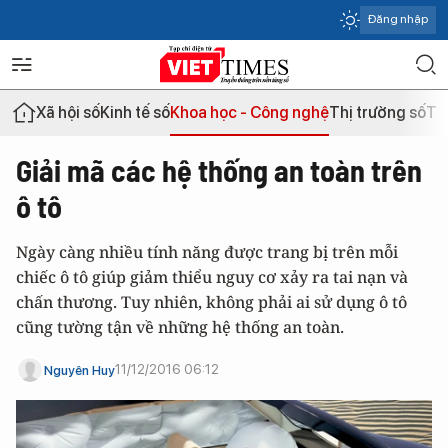
Đăng nhập
Xã hội số
Kinh tế số
Khoa học - Công nghệ
Thị trường số
Th
Giải mã các hệ thống an toàn trên
ô tô
Ngày càng nhiều tính năng được trang bị trên mỗi
chiếc ô tô giúp giảm thiểu nguy cơ xảy ra tai nạn và
chấn thương. Tuy nhiên, không phải ai sử dụng ô tô
cũng tường tận về những hệ thống an toàn.
11/12/2016 06:12
Nguyên Huy