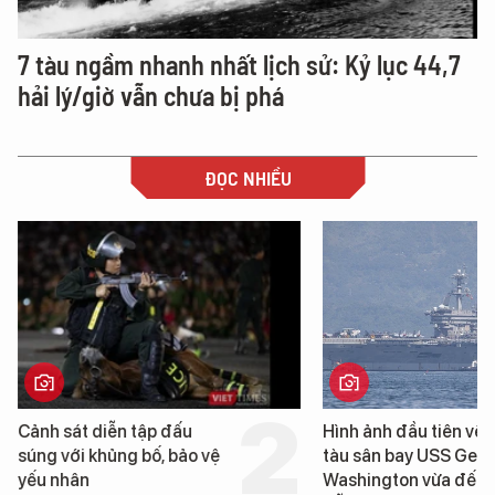
7 tàu ngầm nhanh nhất lịch sử: Kỷ lục 44,7
hải lý/giờ vẫn chưa bị phá
ĐỌC NHIỀU
Hình ảnh đầu tiên về siêu
Cận cảnh chiến hạm 
tàu sân bay USS George
tống tàu sân bay USS
Washington vừa đến Đà
George Washington 