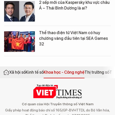
2 sếp mới của Kaspersky khu vực châu
Á – Thái Bình Dương là ai?
Thể thao điện tử Việt Nam có huy
chương vàng đầu tiên tại SEA Games
32
Xã hội số
Kinh tế số
Khoa học - Công nghệ
Thị trường số
Th
Cơ quan của Hội Truyền thông số Việt Nam
Giấy phép hoạt động báo chí số 165/GP-BVHTTDL do Bộ Văn hóa,