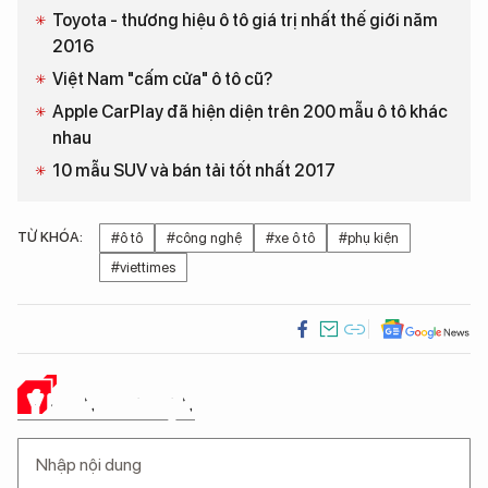
Toyota - thương hiệu ô tô giá trị nhất thế giới năm
2016
Việt Nam "cấm cửa" ô tô cũ?
Apple CarPlay đã hiện diện trên 200 mẫu ô tô khác
nhau
10 mẫu SUV và bán tải tốt nhất 2017
TỪ KHÓA:
#ô tô
#công nghệ
#xe ô tô
#phụ kiện
#viettimes
Ý KIẾN CỦA BẠN