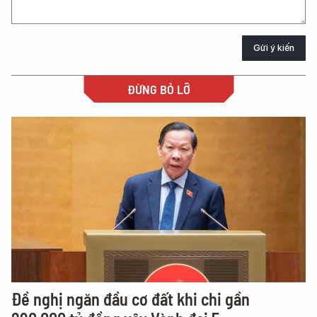
Gửi ý kiến
ĐỪNG BỎ LỠ
Đề nghị ngăn đầu cơ đất khi chi gần