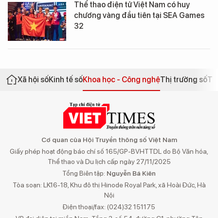
Thể thao điện tử Việt Nam có huy
chương vàng đầu tiên tại SEA Games
32
Xã hội số
Kinh tế số
Khoa học - Công nghệ
Thị trường số
Th
Cơ quan của Hội Truyền thông số Việt Nam
Giấy phép hoạt động báo chí số 165/GP-BVHTTDL do Bộ Văn hóa,
Thể thao và Du lịch cấp ngày 27/11/2025
Tổng Biên tập:
Nguyễn Bá Kiên
Tòa soạn: LK16-18, Khu đô thị Hinode Royal Park, xã Hoài Đức, Hà
Nội
Điện thoại/fax: (024)32 151175