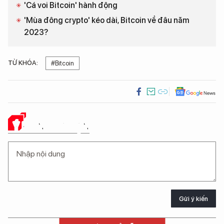
'Cá voi Bitcoin' hành động
'Mùa đông crypto' kéo dài, Bitcoin về đâu năm
2023?
TỪ KHÓA:
#Bitcoin
Ý KIẾN CỦA BẠN
Gửi ý kiến