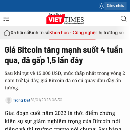
Đăng nhập
Xã hội số
Kinh tế số
Khoa học - Công nghệ
Thị trường số
Th
Giá Bitcoin tăng mạnh suốt 4 tuần
qua, đã gấp 1,5 lần đáy
Sau khi tụt về 15.000 USD, mức thấp nhất trong vòng 2
năm trở lại đây, giá Bitcoin đã có cú quay đầu đầy ấn
tượng.
31/01/2023 08:50
Trọng Đạt
Giai đoạn cuối năm 2022 là thời điểm chứng
kiến sự sụt giảm nghiêm trọng của Bitcoin nói
riêng và thị trường crypto nói chung. Sau hàng