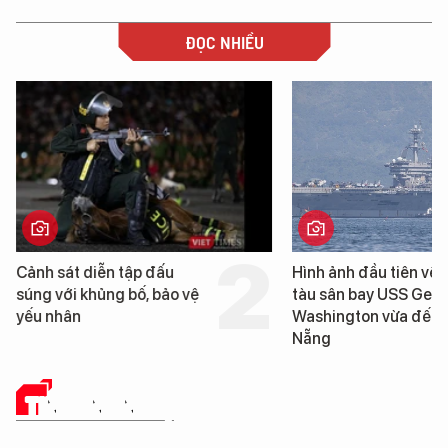
ĐỌC NHIỀU
Hình ảnh đầu tiên về siêu
Cận cảnh chiến hạm
tàu sân bay USS George
tống tàu sân bay US
Washington vừa đến Đà
George Washington
Nẵng
Đà Nẵng
TIN CÔNG NGHỆ