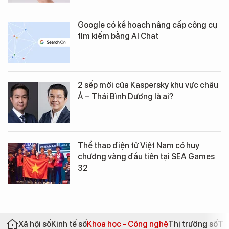
Google có kế hoạch nâng cấp công cụ
tìm kiếm bằng AI Chat
2 sếp mới của Kaspersky khu vực châu
Á – Thái Bình Dương là ai?
Thể thao điện tử Việt Nam có huy
chương vàng đầu tiên tại SEA Games
32
Xã hội số
Kinh tế số
Khoa học - Công nghệ
Thị trường số
Th