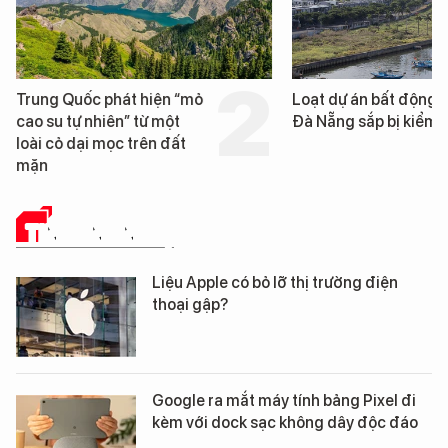
Trung Quốc phát hiện “mỏ
Loạt dự án bất động 
cao su tự nhiên” từ một
Đà Nẵng sắp bị kiểm t
loài cỏ dại mọc trên đất
mặn
TIN CÔNG NGHỆ
Liệu Apple có bỏ lỡ thị trường điện
thoại gập?
Google ra mắt máy tính bảng Pixel đi
kèm với dock sạc không dây độc đáo