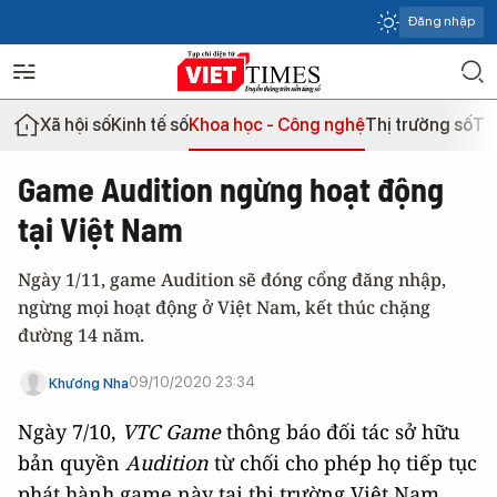
Đăng nhập
Xã hội số
Kinh tế số
Khoa học - Công nghệ
Thị trường số
Th
Game Audition ngừng hoạt động
tại Việt Nam
Ngày 1/11, game Audition sẽ đóng cổng đăng nhập,
ngừng mọi hoạt động ở Việt Nam, kết thúc chặng
đường 14 năm.
09/10/2020 23:34
Khương Nha
Ngày 7/10,
VTC Game
thông báo đối tác sở hữu
bản quyền
Audition
từ chối cho phép họ tiếp tục
phát hành game này tại thị trường Việt Nam.