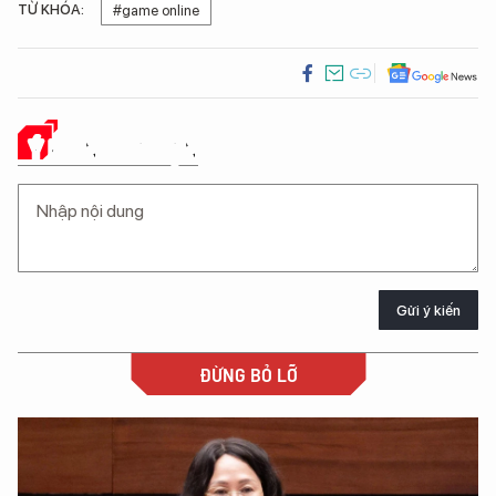
TỪ KHÓA:
#game online
Ý KIẾN CỦA BẠN
Gửi ý kiến
ĐỪNG BỎ LỠ