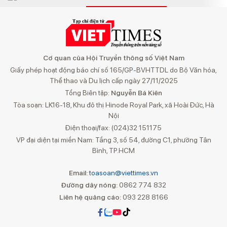
Cơ quan của Hội Truyền thông số Việt Nam
Giấy phép hoạt động báo chí số 165/GP-BVHTTDL do Bộ Văn hóa,
Thể thao và Du lịch cấp ngày 27/11/2025
Tổng Biên tập:
Nguyễn Bá Kiên
Tòa soạn: LK16-18, Khu đô thị Hinode Royal Park, xã Hoài Đức, Hà
Nội
Điện thoại/fax: (024)32 151175
VP đại diện tại miền Nam: Tầng 3, số 54, đường C1, phường Tân
Bình, TP.HCM
Email:
toasoan@viettimes.vn
Đường dây nóng:
0862 774 832
Liên hệ quảng cáo:
093 228 8166