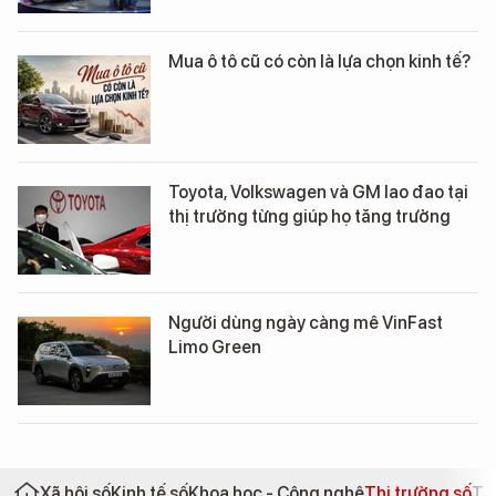
Mua ô tô cũ có còn là lựa chọn kinh tế?
Toyota, Volkswagen và GM lao đao tại
thị trường từng giúp họ tăng trưởng
Người dùng ngày càng mê VinFast
Limo Green
Xã hội số
Kinh tế số
Khoa học - Công nghệ
Thị trường số
Th