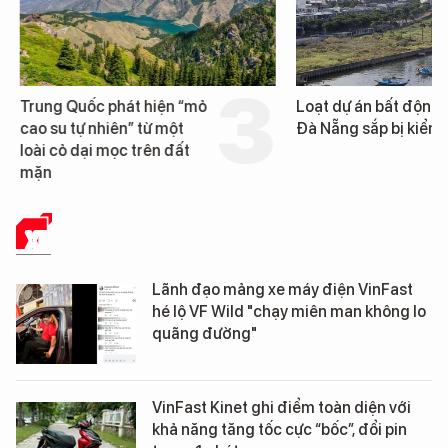
Trung Quốc phát hiện “mỏ
Loạt dự án bất động 
cao su tự nhiên” từ một
Đà Nẵng sắp bị kiểm t
loài cỏ dại mọc trên đất
mặn
XE
Lãnh đạo mảng xe máy điện VinFast
hé lộ VF Wild "chạy miên man không lo
quãng đường"
VinFast Kinet ghi điểm toàn diện với
khả năng tăng tốc cực “bốc”, đổi pin