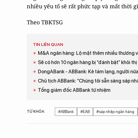
nhiều yếu tố sẽ rất phức tạp và mất thời g
Theo TBKTSG
TIN LIÊN QUAN
M&A ngân hàng: Lộ mặt thêm nhiều thương 
Sẽ có hơn 10 ngân hàng bị “đánh bật” khỏi thị
DongABank - ABBank: Kẻ tám lạng, người nử
Chủ tịch ABBank: “Chúng tôi sẵn sàng sáp nhậ
Tổng giám đốc ABBank từ nhiệm
TỪ KHÓA:
#ABBank
#EAB
#sáp nhập ngân hàng