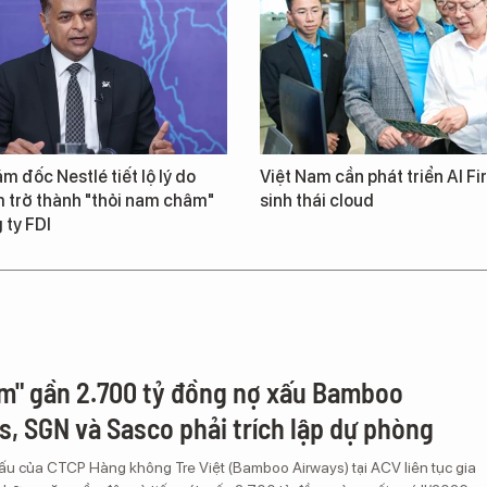
m đốc Nestlé tiết lộ lý do
Việt Nam cần phát triển AI Fir
 trở thành "thỏi nam châm"
sinh thái cloud
 ty FDI
m" gần 2.700 tỷ đồng nợ xấu Bamboo
s, SGN và Sasco phải trích lập dự phòng
u của CTCP Hàng không Tre Việt (Bamboo Airways) tại ACV liên tục gia