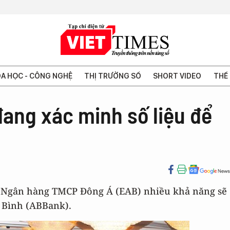
A HỌC - CÔNG NGHỆ
THỊ TRƯỜNG SỐ
SHORT VIDEO
THẾ 
ang xác minh số liệu để
 Ngân hàng TMCP Đông Á (EAB) nhiều khả năng sẽ
 Bình (ABBank).