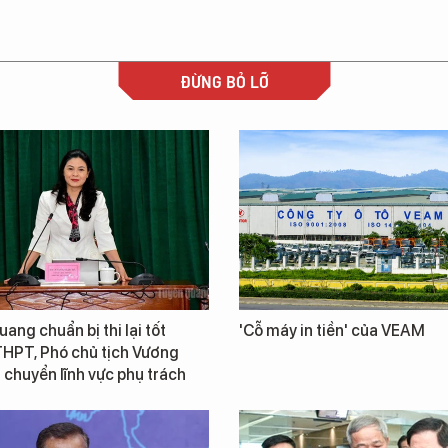
ĐỪNG BỎ LỠ
ang chuẩn bị thi lại tốt
'Cỗ máy in tiền' của VEAM
THPT, Phó chủ tịch Vương
chuyển lĩnh vực phụ trách