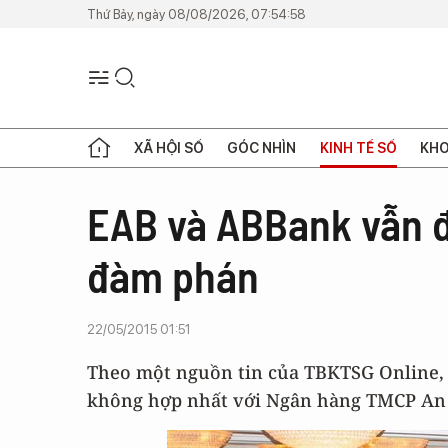
Thứ Bảy, ngày 08/08/2026, 07:54:58
XÃ HỘI SỐ
GÓC NHÌN
KINH TẾ SỐ
KHO
EAB và ABBank vẫn đ
đàm phán
22/05/2015 01:51
Theo một nguồn tin của TBKTSG Online,
không hợp nhất với Ngân hàng TMCP An