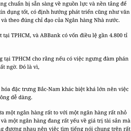
g chuẩn bị sẵn sàng về nguồn lực và nền tảng để
tín dụng tốt, có định hướng phát triển cũng như văn
 và theo đúng chỉ đạo của Ngân hàng Nhà nước.
ặt tại TPHCM, và ABBank có vốn điều lệ gần 4.800 tỉ
àng tại TPHCM cho rằng nếu có việc ngưng đàm phán
t ngờ. Đó là vì,
n hóa đặc trưng Bắc-Nam khác biệt khá lớn nên việc
hông dễ dàng.
ữa một ngân hàng rất to với một ngân hàng rất nhỏ
à một ngân hàng đang rất yếu về giá trị tài sản mà
g đương nhau nên việc tìm tiếng nói chung trên rất