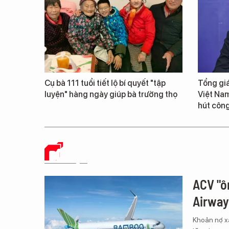
Cụ bà 111 tuổi tiết lộ bí quyết "tập
Tổng giá
luyện" hàng ngày giúp bà trường thọ
Việt Nam
hút công
DỮ LIỆU
ACV "ô
Airway
Khoản nợ xấ