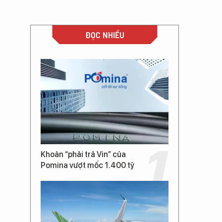
ĐỌC NHIỀU
Khoản “phải trả Vin” của
Pomina vượt mốc 1.400 tỷ