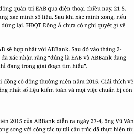
 đồng quản trị EAB qua điện thoại chiều nay, 21-5.
ng xác minh số liệu. Sau khi xác minh xong, nếu
ể dừng lại. HĐQT Đông Á chưa có nghị quyết gì về
EAB sẽ hợp nhất với ABBank. Sau đó vào tháng 2-
hí, đã xác nhận rằng “đúng là EAB và ABBank đang
ỉ đang trong giai đoạn tìm hiểu”.
i đồng cổ đông thường niên năm 2015. Giải thích về
hống nhất số liệu kiểm toán và mọi việc chuẩn bị còn
 niên 2015 của ABBank diễn ra ngày 27-4, ông Vũ Văn
ng song với công tác tự tái cấu trúc đã thực hiện từ