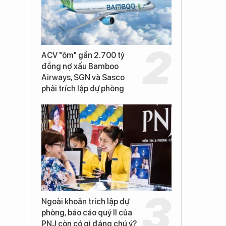
ACV "ôm" gần 2.700 tỷ
đồng nợ xấu Bamboo
Airways, SGN và Sasco
phải trích lập dự phòng
Ngoài khoản trích lập dự
phòng, báo cáo quý II của
PNJ còn có gì đáng chú ý?