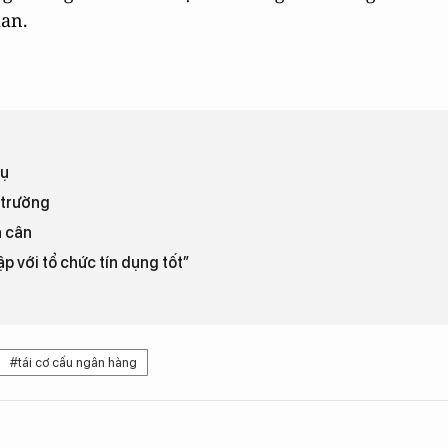
ian.
vụ
 trường
a cân
p với tổ chức tín dụng tốt”
#tái cơ cấu ngân hàng