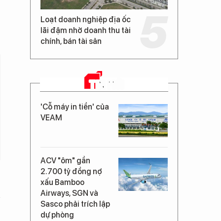
Loạt doanh nghiệp địa ốc
lãi đậm nhờ doanh thu tài
chính, bán tài sản
TIN MỚI
'Cỗ máy in tiền' của
VEAM
ACV "ôm" gần
2.700 tỷ đồng nợ
xấu Bamboo
Airways, SGN và
Sasco phải trích lập
dự phòng