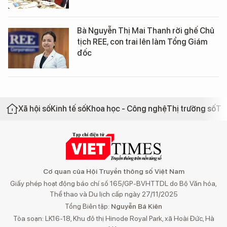
Bà Nguyễn Thị Mai Thanh rời ghế Chủ
tịch REE, con trai lên làm Tổng Giám
đốc
Xã hội số
Kinh tế số
Khoa học - Công nghệ
Thị trường số
Th
Cơ quan của Hội Truyền thông số Việt Nam
Giấy phép hoạt động báo chí số 165/GP-BVHTTDL do Bộ Văn hóa,
Thể thao và Du lịch cấp ngày 27/11/2025
Tổng Biên tập:
Nguyễn Bá Kiên
Tòa soạn: LK16-18, Khu đô thị Hinode Royal Park, xã Hoài Đức, Hà