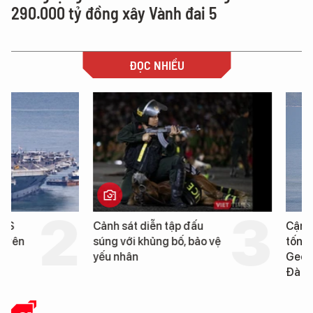
290.000 tỷ đồng xây Vành đai 5
ĐỌC NHIỀU
Cảnh sát diễn tập đấu
Cận cảnh chiến hạm 
súng với khủng bố, bảo vệ
tống tàu sân bay USS
yếu nhân
George Washington 
Đà Nẵng