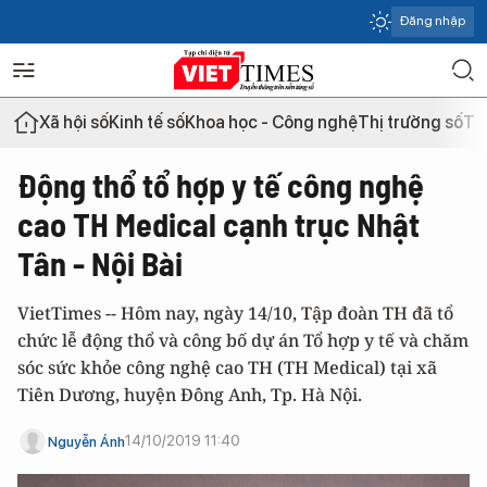
Đăng nhập
Xã hội số
Kinh tế số
Khoa học - Công nghệ
Thị trường số
Th
Động thổ tổ hợp y tế công nghệ
cao TH Medical cạnh trục Nhật
Tân - Nội Bài
VietTimes -- Hôm nay, ngày 14/10, Tập đoàn TH đã tổ
chức lễ động thổ và công bố dự án Tổ hợp y tế và chăm
sóc sức khỏe công nghệ cao TH (TH Medical) tại xã
Tiên Dương, huyện Đông Anh, Tp. Hà Nội.
14/10/2019 11:40
Nguyễn Ánh