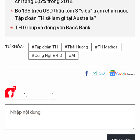
chỉ tăng 6,5% trong 2018
Bỏ 135 triệu USD thâu tóm 3 “siêu” trạm chăn nuôi,
Tập đoàn TH sẽ làm gì tại Australia?
TH Group và dòng vốn BacA Bank
TỪ KHÓA:
#Tập đoàn TH
#Thái Hương
#TH Medical
#Công Nghệ 4.0
#AI
Ý KIẾN CỦA BẠN