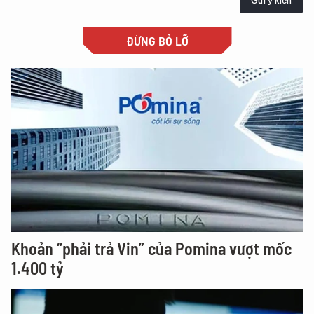
Gửi ý kiến
ĐỪNG BỎ LỠ
Khoản “phải trả Vin” của Pomina vượt mốc
1.400 tỷ