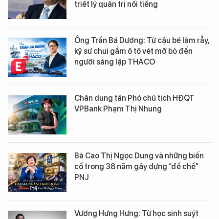
triết lý quản trị nổi tiếng
Ông Trần Bá Dương: Từ cậu bé làm rẫy,
kỹ sư chui gầm ô tô vét mỡ bò đến
người sáng lập THACO
Chân dung tân Phó chủ tịch HĐQT
VPBank Phạm Thị Nhung
Bà Cao Thị Ngọc Dung và những biến
cố trong 38 năm gây dựng “đế chế”
PNJ
Vương Hưng Hưng: Từ học sinh suýt