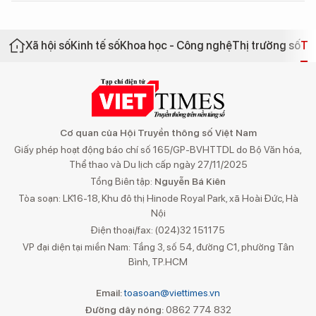
Xã hội số
Kinh tế số
Khoa học - Công nghệ
Thị trường số
Th
Cơ quan của Hội Truyền thông số Việt Nam
Giấy phép hoạt động báo chí số 165/GP-BVHTTDL do Bộ Văn hóa,
Thể thao và Du lịch cấp ngày 27/11/2025
Tổng Biên tập:
Nguyễn Bá Kiên
Tòa soạn: LK16-18, Khu đô thị Hinode Royal Park, xã Hoài Đức, Hà
Nội
Điện thoại/fax: (024)32 151175
VP đại diện tại miền Nam: Tầng 3, số 54, đường C1, phường Tân
Bình, TP.HCM
Email:
toasoan@viettimes.vn
Đường dây nóng:
0862 774 832