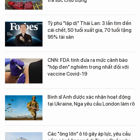
tra sức chịu đựng”
Tỷ phú "lập dị" Thái Lan: 3 lần tìm đến
cái chết, 50 tuổi xuất gia, 70 tuổi tặng
95% tài sản
CNN: FDA tính đưa ra mức cảnh báo
"hộp đen" nghiêm trọng nhất đối với
vaccine Covid-19
Binh sĩ Anh được xác nhận hoạt động
tại Ukraine, Nga yêu cầu London làm rõ
Các "ông lớn" ô tô gây áp lực, yêu cầu