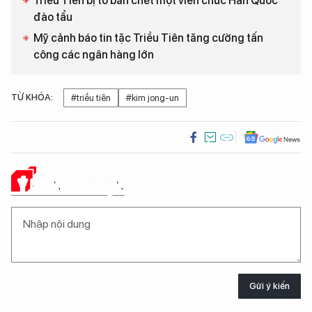
Triều Tiên bị tố bắn chết một viên chức Hàn Quốc
đào tẩu
Mỹ cảnh báo tin tặc Triều Tiên tăng cường tấn
công các ngân hàng lớn
TỪ KHÓA:
#triều tiên
#kim jong-un
Ý KIẾN CỦA BẠN
Gửi ý kiến