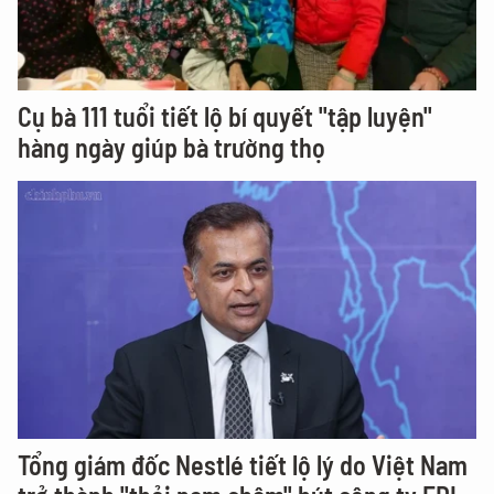
Cụ bà 111 tuổi tiết lộ bí quyết "tập luyện"
hàng ngày giúp bà trường thọ
Tổng giám đốc Nestlé tiết lộ lý do Việt Nam