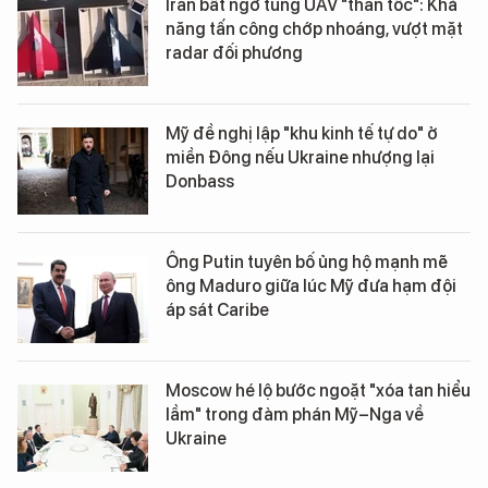
Iran bất ngờ tung UAV "thần tốc": Khả
năng tấn công chớp nhoáng, vượt mặt
radar đối phương
Mỹ đề nghị lập "khu kinh tế tự do" ở
miền Đông nếu Ukraine nhượng lại
Donbass
Ông Putin tuyên bố ủng hộ mạnh mẽ
ông Maduro giữa lúc Mỹ đưa hạm đội
áp sát Caribe
Moscow hé lộ bước ngoặt "xóa tan hiểu
lầm" trong đàm phán Mỹ–Nga về
Ukraine