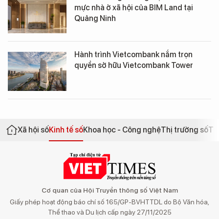
mực nhà ở xã hội của BIM Land tại
Quảng Ninh
Hành trình Vietcombank nắm trọn
quyền sở hữu Vietcombank Tower
Xã hội số
Kinh tế số
Khoa học - Công nghệ
Thị trường số
Th
Cơ quan của Hội Truyền thông số Việt Nam
Giấy phép hoạt động báo chí số 165/GP-BVHTTDL do Bộ Văn hóa,
Thể thao và Du lịch cấp ngày 27/11/2025