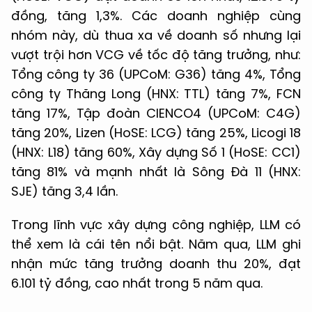
đồng, tăng 1,3%. Các doanh nghiệp cùng
nhóm này, dù thua xa về doanh số nhưng lại
vượt trội hơn VCG về tốc độ tăng trưởng, như:
Tổng công ty 36 (UPCoM: G36) tăng 4%, Tổng
công ty Thăng Long (HNX: TTL) tăng 7%, FCN
tăng 17%, Tập đoàn CIENCO4 (UPCoM: C4G)
tăng 20%, Lizen (HoSE: LCG) tăng 25%, Licogi 18
(HNX: L18) tăng 60%, Xây dựng Số 1 (HoSE: CC1)
tăng 81% và mạnh nhất là Sông Đà 11 (HNX:
SJE) tăng 3,4 lần.
Trong lĩnh vực xây dựng công nghiệp, LLM có
thể xem là cái tên nổi bật. Năm qua, LLM ghi
nhận mức tăng trưởng doanh thu 20%, đạt
6.101 tỷ đồng, cao nhất trong 5 năm qua.