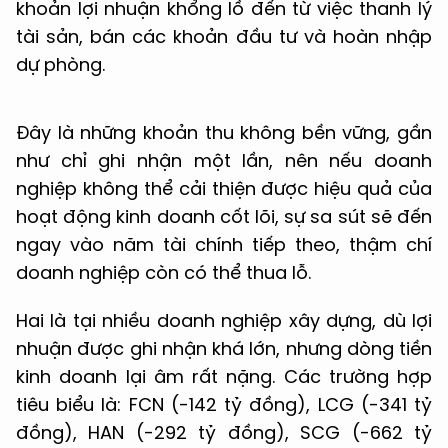
khoản lợi nhuận khổng lồ đến từ việc thanh lý
tài sản, bán các khoản đầu tư và hoàn nhập
dự phòng.
Đây là những khoản thu không bền vững, gần
như chỉ ghi nhận một lần, nên nếu doanh
nghiệp không thể cải thiện được hiệu quả của
hoạt động kinh doanh cốt lõi, sự sa sút sẽ đến
ngay vào năm tài chính tiếp theo, thậm chí
doanh nghiệp còn có thể thua lỗ.
Hai là tại nhiều doanh nghiệp xây dựng, dù lợi
nhuận được ghi nhận khá lớn, nhưng dòng tiền
kinh doanh lại âm rất nặng. Các trường hợp
tiêu biểu là: FCN (-142 tỷ đồng), LCG (-341 tỷ
đồng), HAN (-292 tỷ đồng), SCG (-662 tỷ