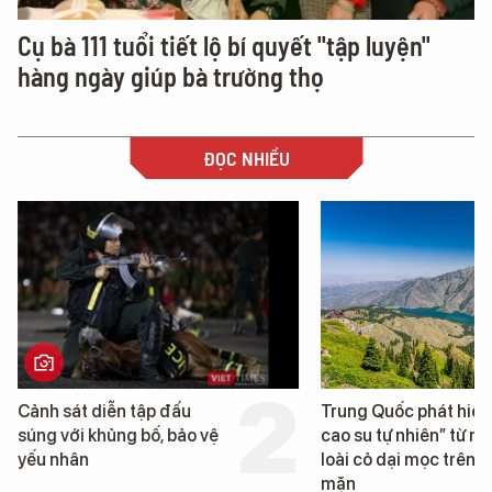
Cụ bà 111 tuổi tiết lộ bí quyết "tập luyện"
hàng ngày giúp bà trường thọ
ĐỌC NHIỀU
nh sát diễn tập đấu
Trung Quốc phát hiện “mỏ
ng với khủng bố, bảo vệ
cao su tự nhiên” từ một
u nhân
loài cỏ dại mọc trên đất
mặn