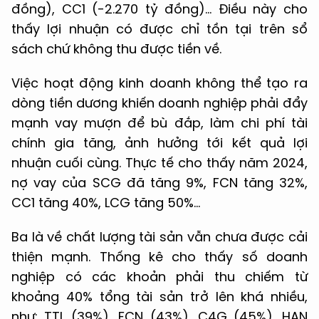
đồng), CC1 (-2.270 tỷ đồng)… Điều này cho
thấy lợi nhuận có được chỉ tồn tại trên sổ
sách chứ không thu được tiền về.
Việc hoạt động kinh doanh không thể tạo ra
dòng tiền dương khiến doanh nghiệp phải đẩy
mạnh vay mượn để bù đắp, làm chi phí tài
chính gia tăng, ảnh hưởng tới kết quả lợi
nhuận cuối cùng. Thực tế cho thấy năm 2024,
nợ vay của SCG đã tăng 9%, FCN tăng 32%,
CC1 tăng 40%, LCG tăng 50%...
Ba là về chất lượng tài sản vẫn chưa được cải
thiện mạnh. Thống kê cho thấy số doanh
nghiệp có các khoản phải thu chiếm từ
khoảng 40% tổng tài sản trở lên khá nhiều,
như: TTL (39%), FCN (43%), C4G (45%), HAN