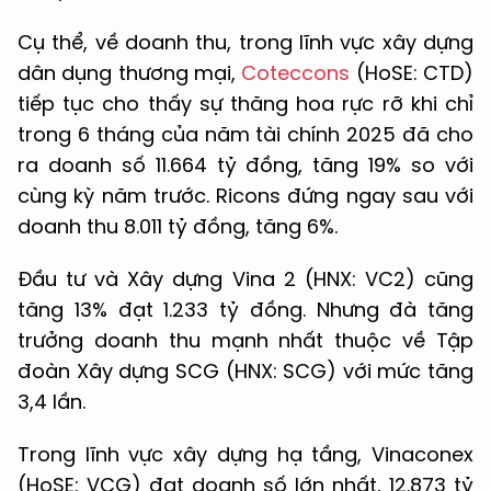
Cụ thể, về doanh thu, trong lĩnh vực xây dựng
dân dụng thương mại,
Coteccons
(HoSE: CTD)
tiếp tục cho thấy sự thăng hoa rực rỡ khi chỉ
trong 6 tháng của năm tài chính 2025 đã cho
ra doanh số 11.664 tỷ đồng, tăng 19% so với
cùng kỳ năm trước. Ricons đứng ngay sau với
doanh thu 8.011 tỷ đồng, tăng 6%.
Đầu tư và Xây dựng Vina 2 (HNX: VC2) cũng
tăng 13% đạt 1.233 tỷ đồng. Nhưng đà tăng
trưởng doanh thu mạnh nhất thuộc về Tập
đoàn Xây dựng SCG (HNX: SCG) với mức tăng
3,4 lần.
Trong lĩnh vực xây dựng hạ tầng, Vinaconex
(HoSE: VCG) đạt doanh số lớn nhất, 12.873 tỷ