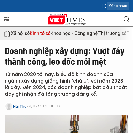
Đăng nhập
Xã hội số
Kinh tế số
Khoa học - Công nghệ
Thị trường số
Th
Doanh nghiệp xây dựng: Vượt đáy
thành công, leo dốc mỏi mệt
Từ năm 2020 tới nay, biểu đồ kinh doanh của
ngành xây dựng giống hình "chữ U", với năm 2023
là đáy. Đến 2024, các doanh nghiệp bắt đầu thoát
đáy ghi nhận đà tăng trưởng đáng kể.
24/02/2025 00:07
Hải Thu