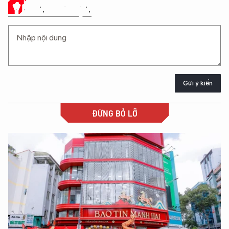
Ý KIẾN CỦA BẠN
Gửi ý kiến
ĐỪNG BỎ LỠ