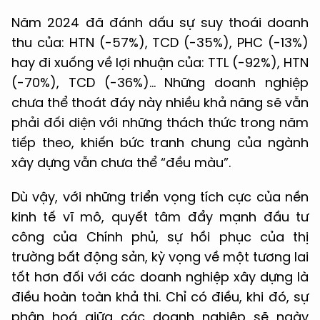
Năm 2024 đã đánh dấu sự suy thoái doanh
thu của: HTN (-57%), TCD (-35%), PHC (-13%)
hay đi xuống về lợi nhuận của: TTL (-92%), HTN
(-70%), TCD (-36%)… Những doanh nghiệp
chưa thể thoát đáy này nhiều khả năng sẽ vẫn
phải đối diện với những thách thức trong năm
tiếp theo, khiến bức tranh chung của ngành
xây dựng vẫn chưa thể “đều màu”.
Dù vậy, với những triển vọng tích cực của nền
kinh tế vĩ mô, quyết tâm đẩy mạnh đầu tư
công của Chính phủ, sự hồi phục của thị
trường bất động sản, kỳ vọng về một tương lai
tốt hơn đối với các doanh nghiệp xây dựng là
điều hoàn toàn khả thi. Chỉ có điều, khi đó, sự
phân hoá giữa các doanh nghiệp sẽ ngày