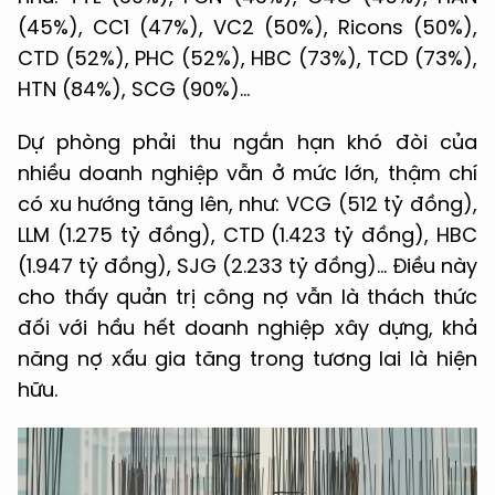
(45%), CC1 (47%), VC2 (50%), Ricons (50%),
CTD (52%), PHC (52%), HBC (73%), TCD (73%),
HTN (84%), SCG (90%)…
Dự phòng phải thu ngắn hạn khó đòi của
nhiều doanh nghiệp vẫn ở mức lớn, thậm chí
có xu hướng tăng lên, như: VCG (512 tỷ đồng),
LLM (1.275 tỷ đồng), CTD (1.423 tỷ đồng), HBC
(1.947 tỷ đồng), SJG (2.233 tỷ đồng)… Điều này
cho thấy quản trị công nợ vẫn là thách thức
đối với hầu hết doanh nghiệp xây dựng, khả
năng nợ xấu gia tăng trong tương lai là hiện
hữu.