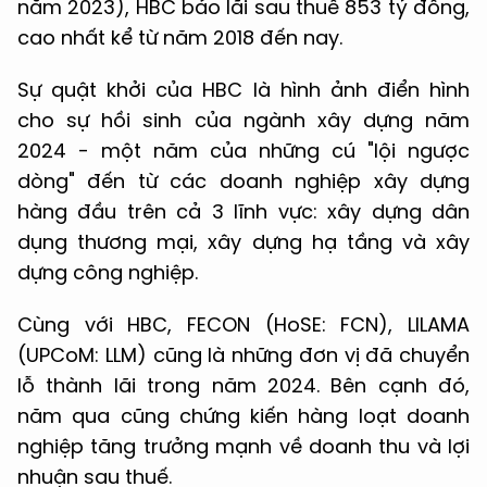
năm 2023), HBC báo lãi sau thuế 853 tỷ đồng,
cao nhất kể từ năm 2018 đến nay.
Sự quật khởi của HBC là hình ảnh điển hình
cho sự hồi sinh của ngành xây dựng năm
2024 - một năm của những cú "lội ngược
dòng" đến từ các doanh nghiệp xây dựng
hàng đầu trên cả 3 lĩnh vực: xây dựng dân
dụng thương mại, xây dựng hạ tầng và xây
dựng công nghiệp.
Cùng với HBC, FECON (HoSE: FCN), LILAMA
(UPCoM: LLM) cũng là những đơn vị đã chuyển
lỗ thành lãi trong năm 2024. Bên cạnh đó,
năm qua cũng chứng kiến hàng loạt doanh
nghiệp tăng trưởng mạnh về doanh thu và lợi
nhuận sau thuế.