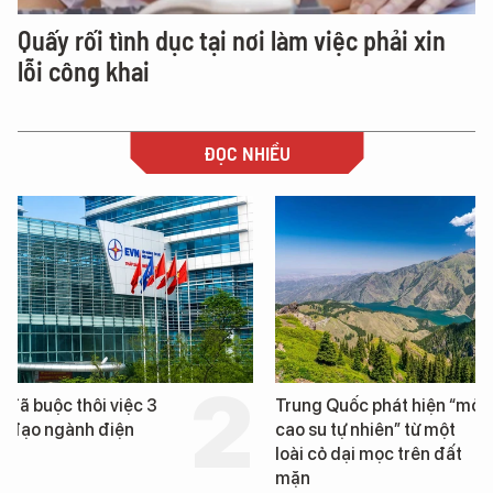
Quấy rối tình dục tại nơi làm việc phải xin
lỗi công khai
ĐỌC NHIỀU
Trung Quốc phát hiện “mỏ
Loạt dự án bất động 
cao su tự nhiên” từ một
Đà Nẵng sắp bị kiểm t
loài cỏ dại mọc trên đất
mặn