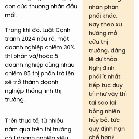
con của thương nhân đầu
nhân phân
mối.
phối khác.
Nay theo xu
Trong khi đó, Luật Cạnh
hướng mở
tranh 2024 nêu rõ, một
cửa thị
doanh nghiệp chiếm 30%
trường, đáng
thị phần và/hoặc 5
lẽ dự thảo
doanh nghiệp cùng nhau
Nghị định
chiếm 85 thị phần trở lên
phải ít nhất
sẽ trở thành doanh
tiếp tục duy
nghiệp thống lĩnh thị
trì như vậy thì
trường.
tại sao lại
bỗng nhiên
hủy bỏ, tức
Trên thực tế, từ nhiều
quy định hạn
năm qua trên thị trường
chế hơn?
có 1 doanh nghiệp siêu