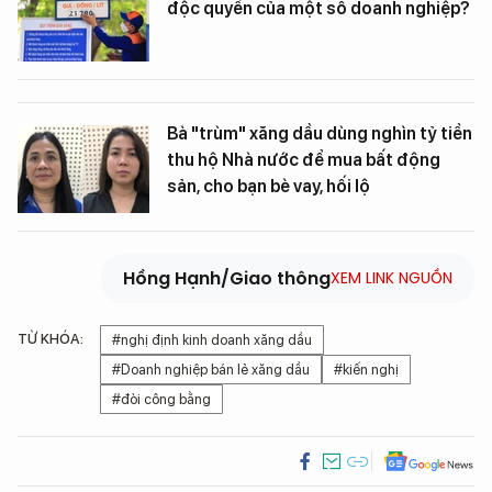
độc quyền của một số doanh nghiệp?
Bà "trùm" xăng dầu dùng nghìn tỷ tiền
thu hộ Nhà nước để mua bất động
sản, cho bạn bè vay, hối lộ
Hồng Hạnh/Giao thông
XEM LINK NGUỒN
TỪ KHÓA:
#nghị định kinh doanh xăng dầu
#Doanh nghiệp bán lẻ xăng dầu
#kiến nghị
#đòi công bằng