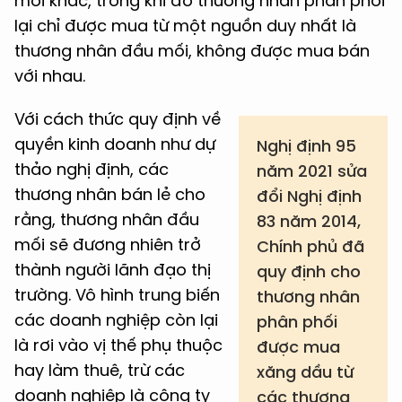
mối khác, trong khi đó thương nhân phân phối
lại chỉ được mua từ một nguồn duy nhất là
thương nhân đầu mối, không được mua bán
với nhau.
Với cách thức quy định về
quyền kinh doanh như dự
Nghị định 95
thảo nghị định, các
năm 2021 sửa
thương nhân bán lẻ cho
đổi Nghị định
rằng, thương nhân đầu
83 năm 2014,
mối sẽ đương nhiên trở
Chính phủ đã
thành người lãnh đạo thị
quy định cho
trường. Vô hình trung biến
thương nhân
các doanh nghiệp còn lại
phân phối
là rơi vào vị thế phụ thuộc
được mua
hay làm thuê, trừ các
xăng dầu từ
doanh nghiệp là công ty
các thương