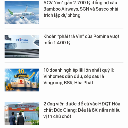
ACV "ôm" gần 2.700 tỷ đồng nợ xấu
Bamboo Airways, SGN và Sasco phải
trích lập dự phòng
Khoản “phải trả Vin” của Pomina vượt
mốc 1.400 tỷ
10 doanh nghiệp lãi lớn nhất quý II:
Vinhomes dẫn đầu, xếp sau là
Vingroup, BSR, Hòa Phát
2 ứng viên được đề cử vào HĐQT Hóa
chất Đức Giang: Đều là 8X, nắm nhiều
vị trí chủ chốt