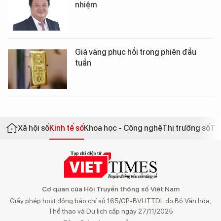
nhiệm
Giá vàng phục hồi trong phiên đầu
tuần
Xã hội số
Kinh tế số
Khoa học - Công nghệ
Thị trường số
Th
Cơ quan của Hội Truyền thông số Việt Nam
Giấy phép hoạt động báo chí số 165/GP-BVHTTDL do Bộ Văn hóa,
Thể thao và Du lịch cấp ngày 27/11/2025