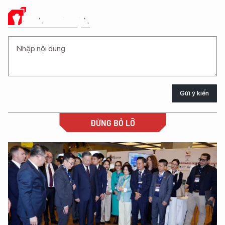
Ý KIẾN CỦA BẠN
Gửi ý kiến
ĐỪNG BỎ LỠ