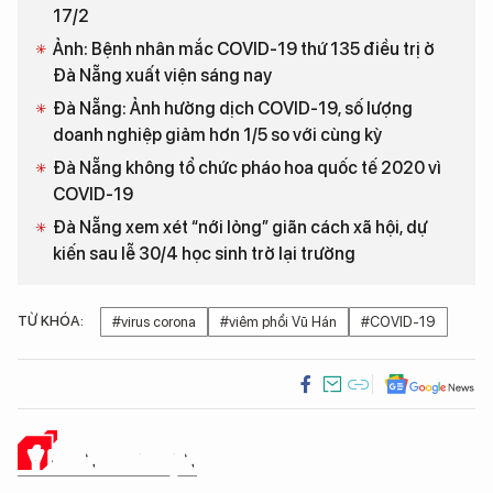
17/2
Ảnh: Bệnh nhân mắc COVID-19 thứ 135 điều trị ở
Đà Nẵng xuất viện sáng nay
Đà Nẵng: Ảnh hưởng dịch COVID-19, số lượng
doanh nghiệp giảm hơn 1/5 so với cùng kỳ
Đà Nẵng không tổ chức pháo hoa quốc tế 2020 vì
COVID-19
Đà Nẵng xem xét “nới lỏng” giãn cách xã hội, dự
kiến sau lễ 30/4 học sinh trở lại trường
TỪ KHÓA:
#virus corona
#viêm phổi Vũ Hán
#COVID-19
Ý KIẾN CỦA BẠN