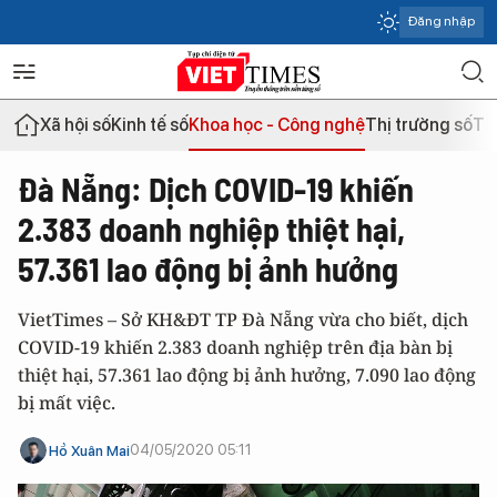
Đăng nhập
Xã hội số
Kinh tế số
Khoa học - Công nghệ
Thị trường số
Th
Đà Nẵng: Dịch COVID-19 khiến
2.383 doanh nghiệp thiệt hại,
57.361 lao động bị ảnh hưởng
VietTimes – Sở KH&ĐT TP Đà Nẵng vừa cho biết, dịch
COVID-19 khiến 2.383 doanh nghiệp trên địa bàn bị
thiệt hại, 57.361 lao động bị ảnh hưởng, 7.090 lao động
bị mất việc.
04/05/2020 05:11
Hồ Xuân Mai