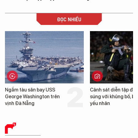
ĐỌC NHIỀU
Cảnh sát diễn tập đấu
Hình ảnh đầu tiên về 
súng với khủng bố, bảo vệ
tàu sân bay USS Geo
yếu nhân
Washington vừa đến 
Nẵng
BÁO CHÍ SỐ