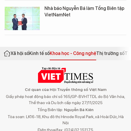
Nhà báo Nguyễn Bá làm Tổng Biên tập
VietNamNet
Xã hội số
Kinh tế số
Khoa học - Công nghệ
Thị trường số
Th
Cơ quan của Hội Truyền thông số Việt Nam
Giấy phép hoạt động báo chí số 165/GP-BVHTTDL do Bộ Văn hóa,
Thể thao và Du lịch cấp ngày 27/11/2025
Tổng Biên tập:
Nguyễn Bá Kiên
Tòa soạn: LK16-18, Khu đô thị Hinode Royal Park, xã Hoài Đức, Hà
Nội
Điện thoại/fax: (024)32 151175