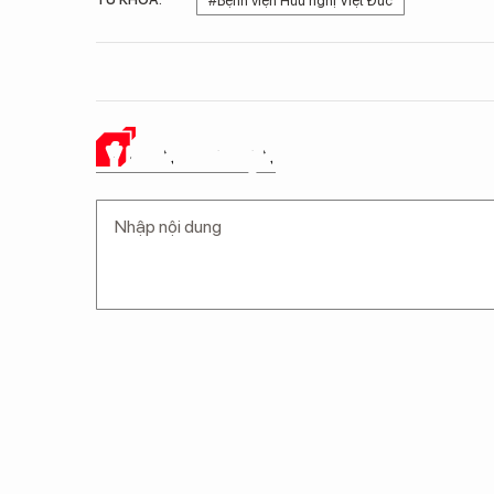
#Bệnh viện Hữu nghị Việt Đức
Ý KIẾN CỦA BẠN