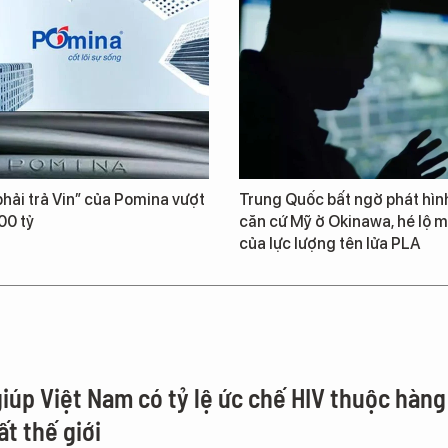
hải trả Vin” của Pomina vượt
Trung Quốc bất ngờ phát hìn
00 tỷ
căn cứ Mỹ ở Okinawa, hé lộ m
của lực lượng tên lửa PLA
giúp Việt Nam có tỷ lệ ức chế HIV thuộc hàng
t thế giới