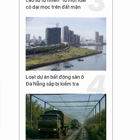
cao su tự nhiên” từ một loài
cỏ dại mọc trên đất mặn
Loạt dự án bất động sản ở
Đà Nẵng sắp bị kiểm tra