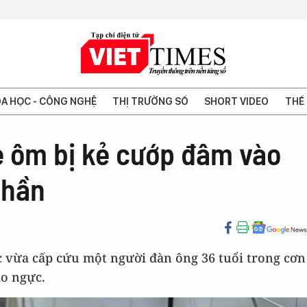
A HỌC - CÔNG NGHỆ
THỊ TRƯỜNG SỐ
SHORT VIDEO
THẾ 
e ôm bị kẻ cướp đâm vào
thần
c vừa cấp cứu một người đàn ông 36 tuổi trong cơn
ào ngực.