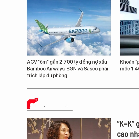
ACV "ôm" gần 2.700 tỷ đồng nợ xấu
Khoản “p
Bamboo Airways, SGN và Sasco phải
mốc 1.4
trích lập dự phòng
SỨC KHỎE 24H
“K=K” 
cao nhấ