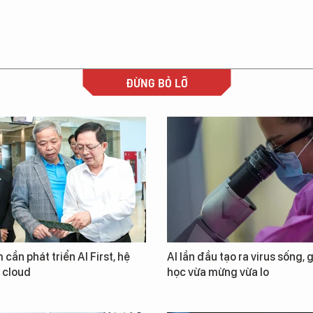
ĐỪNG BỎ LỠ
 cần phát triển AI First, hệ
AI lần đầu tạo ra virus sống, 
i cloud
học vừa mừng vừa lo