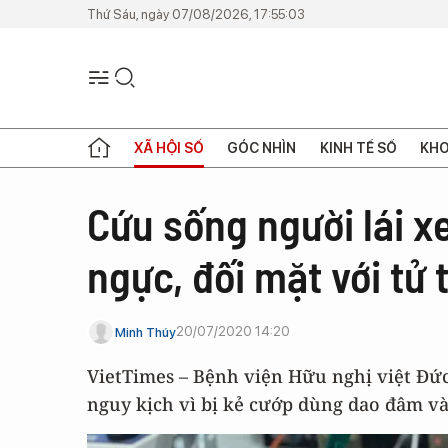
Thứ Sáu, ngày 07/08/2026, 17:55:03
XÃ HỘI SỐ
GÓC NHÌN
KINH TẾ SỐ
KHO
Cứu sống người lái x
ngực, đối mặt với tử 
20/07/2020 14:20
Minh Thúy
VietTimes – Bệnh viện Hữu nghị việt Đứ
nguy kịch vì bị kẻ cướp dùng dao đâm v