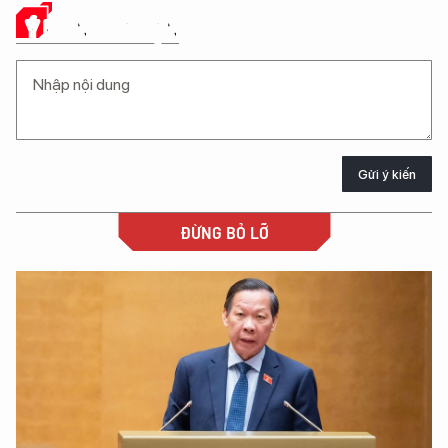
Ý KIẾN CỦA BẠN
Gửi ý kiến
ĐỪNG BỎ LỠ