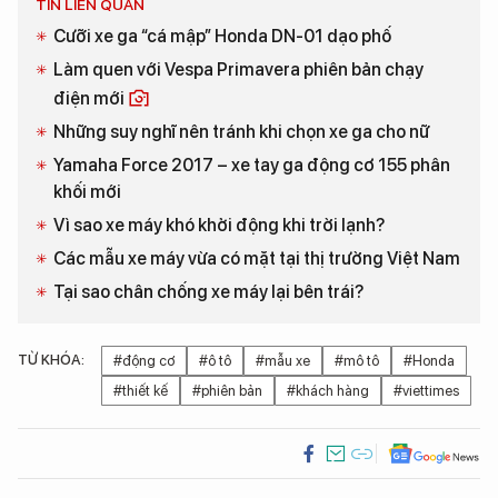
TIN LIÊN QUAN
Cưỡi xe ga “cá mập” Honda DN-01 dạo phố
Làm quen với Vespa Primavera phiên bản chạy
điện mới
Những suy nghĩ nên tránh khi chọn xe ga cho nữ
Yamaha Force 2017 – xe tay ga động cơ 155 phân
khối mới
Vì sao xe máy khó khởi động khi trời lạnh?
Các mẫu xe máy vừa có mặt tại thị trường Việt Nam
Tại sao chân chống xe máy lại bên trái?
TỪ KHÓA:
#động cơ
#ô tô
#mẫu xe
#mô tô
#Honda
#thiết kế
#phiên bản
#khách hàng
#viettimes