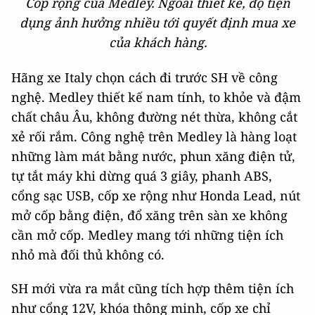
Cốp rộng của Medley. Ngoài thiết kế, độ tiện
dụng ảnh hưởng nhiều tới quyết định mua xe
của khách hàng.
Hãng xe Italy chọn cách đi trước SH về công
nghệ. Medley thiết kế nam tính, to khỏe và đậm
chất châu Âu, không đường nét thừa, không cắt
xẻ rối rắm. Công nghệ trên Medley là hàng loạt
những làm mát bằng nước, phun xăng điện tử,
tự tắt máy khi dừng quá 3 giây, phanh ABS,
cổng sạc USB, cốp xe rộng như Honda Lead, nút
mở cốp bằng điện, đổ xăng trên sàn xe không
cần mở cốp. Medley mang tới những tiện ích
nhỏ mà đối thủ không có.
SH mới vừa ra mắt cũng tích hợp thêm tiện ích
như cổng 12V, khóa thông minh, cốp xe chỉ