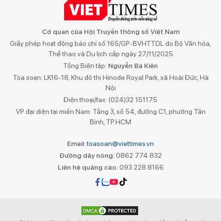
Cơ quan của Hội Truyền thông số Việt Nam
Giấy phép hoạt động báo chí số 165/GP-BVHTTDL do Bộ Văn hóa,
Thể thao và Du lịch cấp ngày 27/11/2025
Tổng Biên tập:
Nguyễn Bá Kiên
Tòa soạn: LK16-18, Khu đô thị Hinode Royal Park, xã Hoài Đức, Hà
Nội
Điện thoại/fax: (024)32 151175
VP đại diện tại miền Nam: Tầng 3, số 54, đường C1, phường Tân
Bình, TP.HCM
Email:
toasoan@viettimes.vn
Đường dây nóng:
0862 774 832
Liên hệ quảng cáo:
093 228 8166