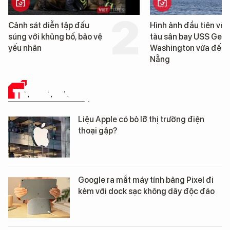
Hình ảnh đầu tiên về siêu
Cận cảnh chiến hạm
tàu sân bay USS George
tống tàu sân bay U
Washington vừa đến Đà
George Washington
Nẵng
Đà Nẵng
TIN CÔNG NGHỆ
Liệu Apple có bỏ lỡ thị trường điện
thoại gập?
Google ra mắt máy tính bảng Pixel đi
kèm với dock sạc không dây độc đáo