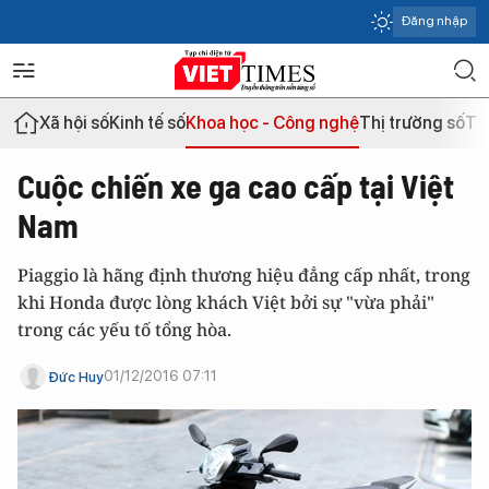
Đăng nhập
Xã hội số
Kinh tế số
Khoa học - Công nghệ
Thị trường số
Th
Cuộc chiến xe ga cao cấp tại Việt
Nam
Piaggio là hãng định thương hiệu đẳng cấp nhất, trong
khi Honda được lòng khách Việt bởi sự "vừa phải"
trong các yếu tố tổng hòa.
01/12/2016 07:11
Đức Huy