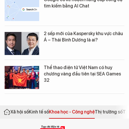
tìm kiếm bằng AI Chat
2 sếp mới của Kaspersky khu vực châu
Á – Thái Bình Dương là ai?
Thể thao điện tử Việt Nam có huy
chương vàng đầu tiên tại SEA Games
32
Xã hội số
Kinh tế số
Khoa học - Công nghệ
Thị trường số
Th