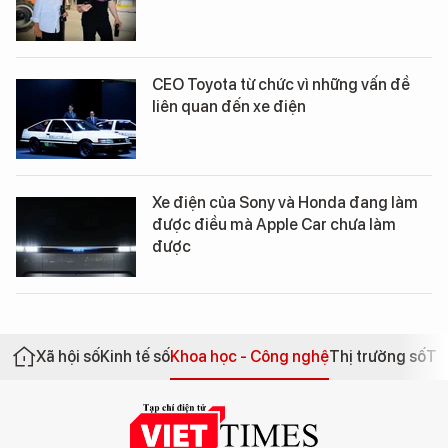
CEO Toyota từ chức vì những vấn đề
liên quan đến xe điện
Xe điện của Sony và Honda đang làm
được điều mà Apple Car chưa làm
được
Xã hội số
Kinh tế số
Khoa học - Công nghệ
Thị trường số
Th