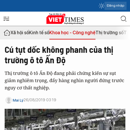
Đăng nhập
Xã hội số
Kinh tế số
Khoa học - Công nghệ
Thị trường số
Th
Cú tụt dốc không phanh của thị
trường ô tô Ấn Độ
Thị trường ô tô Ấn Độ đang phải chứng kiến sự sụt
giảm nghiêm trọng, đẩy hàng nghìn người đứng trước
nguy cơ thất nghiệp.
26/08/2019 03:19
Mai Lý