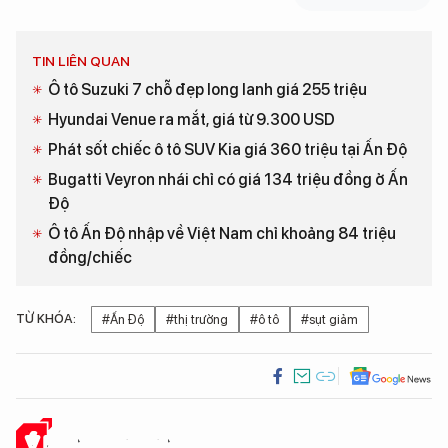
TIN LIÊN QUAN
Ô tô Suzuki 7 chỗ đẹp long lanh giá 255 triệu
Hyundai Venue ra mắt, giá từ 9.300 USD
Phát sốt chiếc ô tô SUV Kia giá 360 triệu tại Ấn Độ
Bugatti Veyron nhái chỉ có giá 134 triệu đồng ở Ấn
Độ
Ô tô Ấn Độ nhập về Việt Nam chỉ khoảng 84 triệu
đồng/chiếc
TỪ KHÓA:
#Ấn Độ
#thị trường
#ô tô
#sụt giảm
Ý KIẾN CỦA BẠN