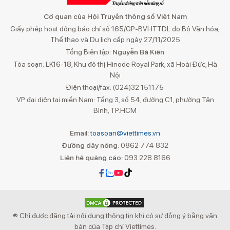
Cơ quan của Hội Truyền thông số Việt Nam
Giấy phép hoạt động báo chí số 165/GP-BVHTTDL do Bộ Văn hóa,
Thể thao và Du lịch cấp ngày 27/11/2025
Tổng Biên tập:
Nguyễn Bá Kiên
Tòa soạn: LK16-18, Khu đô thị Hinode Royal Park, xã Hoài Đức, Hà
Nội
Điện thoại/fax: (024)32 151175
VP đại diện tại miền Nam: Tầng 3, số 54, đường C1, phường Tân
Bình, TP.HCM
Email:
toasoan@viettimes.vn
Đường dây nóng:
0862 774 832
Liên hệ quảng cáo:
093 228 8166
® Chỉ được đăng tải nội dung thông tin khi có sự đồng ý bằng văn
bản của Tạp chí Viettimes.