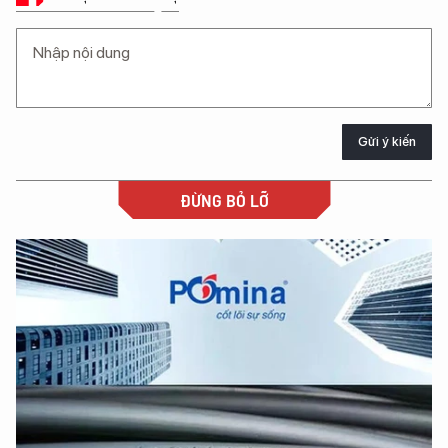
Gửi ý kiến
ĐỪNG BỎ LỠ