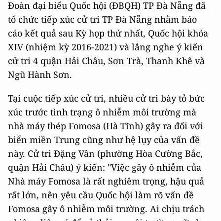
Đoàn đại biểu Quốc hội (ĐBQH) TP Đà Nẵng đã
tổ chức tiếp xúc cử tri TP Đà Nẵng nhằm báo
cáo kết quả sau Kỳ họp thứ nhất, Quốc hội khóa
XIV (nhiệm kỳ 2016-2021) và lắng nghe ý kiến
cử tri 4 quận Hải Châu, Sơn Trà, Thanh Khê và
Ngũ Hành Sơn.
Tại cuộc tiếp xúc cử tri, nhiều cử tri bày tỏ bức
xúc trước tình trạng ô nhiễm môi trường mà
nhà máy thép Fomosa (Hà Tĩnh) gây ra đối với
biển miền Trung cũng như hệ lụy của vấn đề
này. Cử tri Đặng Vân (phường Hòa Cường Bắc,
quận Hải Châu) ý kiến: "Việc gây ô nhiễm của
Nhà máy Fomosa là rất nghiêm trọng, hậu quả
rất lớn, nên yêu cầu Quốc hội làm rõ vấn đề
Fomosa gây ô nhiễm môi trường. Ai chịu trách