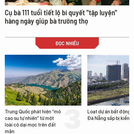
Cụ bà 111 tuổi tiết lộ bí quyết "tập luyện"
hàng ngày giúp bà trường thọ
ĐỌC NHIỀU
Trung Quốc phát hiện “mỏ
Loạt dự án bất động 
cao su tự nhiên” từ một
Đà Nẵng sắp bị kiểm t
loài cỏ dại mọc trên đất
mặn