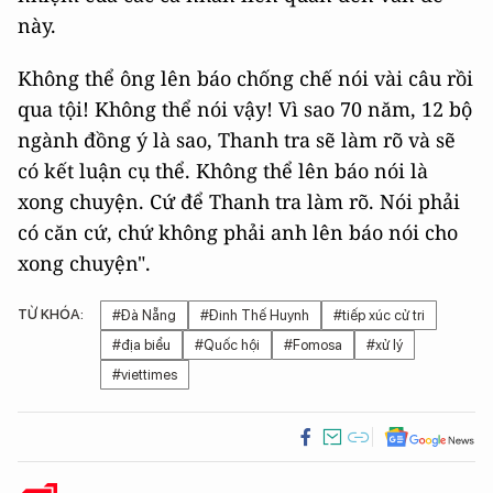
này.
Không thể ông lên báo chống chế nói vài câu rồi
qua tội! Không thể nói vậy! Vì sao 70 năm, 12 bộ
ngành đồng ý là sao, Thanh tra sẽ làm rõ và sẽ
có kết luận cụ thể. Không thể lên báo nói là
xong chuyện. Cứ để Thanh tra làm rõ. Nói phải
có căn cứ, chứ không phải anh lên báo nói cho
xong chuyện".
TỪ KHÓA:
#Đà Nẵng
#Đinh Thế Huynh
#tiếp xúc cử tri
#địa biểu
#Quốc hội
#Fomosa
#xử lý
#viettimes