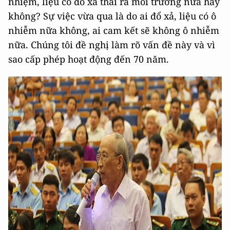
nhiệm, liệu có đổ xả thải ra môi trường nữa hay
không? Sự việc vừa qua là do ai đổ xả, liệu có ô
nhiễm nữa không, ai cam kết sẽ không ô nhiễm
nữa. Chúng tôi đề nghị làm rõ vấn đề này và vì
sao cấp phép hoạt động đến 70 năm.