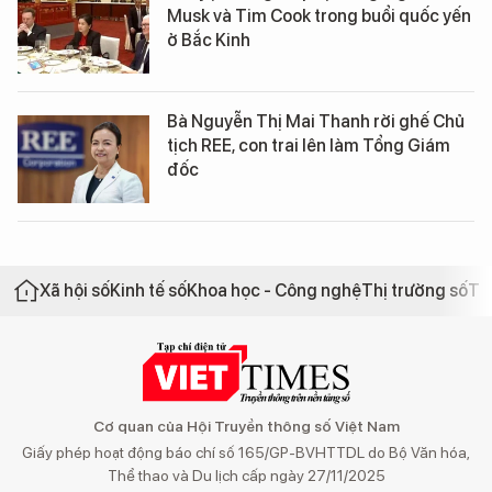
Musk và Tim Cook trong buổi quốc yến
ở Bắc Kinh
Bà Nguyễn Thị Mai Thanh rời ghế Chủ
tịch REE, con trai lên làm Tổng Giám
đốc
Xã hội số
Kinh tế số
Khoa học - Công nghệ
Thị trường số
Th
Cơ quan của Hội Truyền thông số Việt Nam
Giấy phép hoạt động báo chí số 165/GP-BVHTTDL do Bộ Văn hóa,
Thể thao và Du lịch cấp ngày 27/11/2025