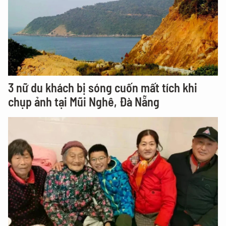
3 nữ du khách bị sóng cuốn mất tích khi
chụp ảnh tại Mũi Nghê, Đà Nẵng