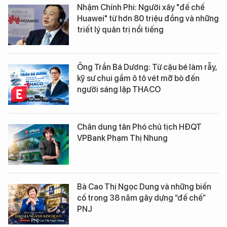
Nhậm Chính Phi: Người xây "đế chế
Huawei" từ hơn 80 triệu đồng và những
triết lý quản trị nổi tiếng
Ông Trần Bá Dương: Từ cậu bé làm rẫy,
kỹ sư chui gầm ô tô vét mỡ bò đến
người sáng lập THACO
Chân dung tân Phó chủ tịch HĐQT
VPBank Phạm Thị Nhung
Bà Cao Thị Ngọc Dung và những biến
cố trong 38 năm gây dựng “đế chế”
PNJ