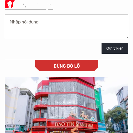
Ý KIẾN CỦA BẠN
Gửi ý kiến
ĐỪNG BỎ LỠ