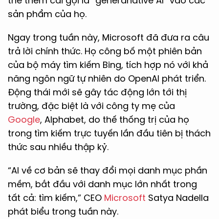
thể thêm cái gọi là “generanative AI” vào các
sản phẩm của họ.
Ngay trong tuần này, Microsoft đã đưa ra câu
trả lời chính thức. Họ công bố một phiên bản
của bộ máy tìm kiếm Bing, tích hợp nó với khả
năng ngôn ngữ tự nhiên do OpenAI phát triển.
Động thái mới sẽ gây tác động lớn tới thị
trường, đặc biệt là với công ty mẹ của
Google
, Alphabet, do thế thống trị của họ
trong tìm kiếm trực tuyến lần đầu tiên bị thách
thức sau nhiều thập kỷ.
“AI về cơ bản sẽ thay đổi mọi danh mục phần
mềm, bắt đầu với danh mục lớn nhất trong
tất cả: tìm kiếm,” CEO
Microsoft
Satya Nadella
phát biểu trong tuần này.