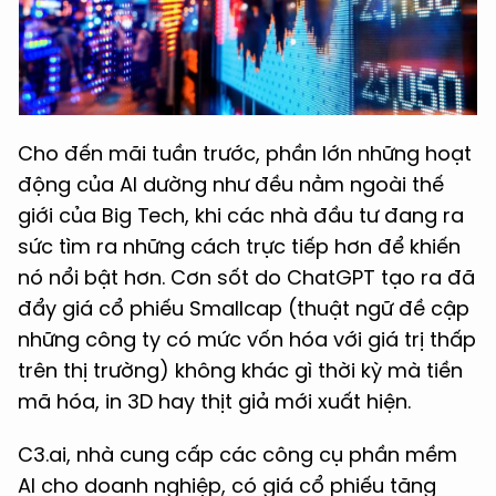
Cho đến mãi tuần trước, phần lớn những hoạt
động của AI dường như đều nằm ngoài thế
giới của Big Tech, khi các nhà đầu tư đang ra
sức tìm ra những cách trực tiếp hơn để khiến
nó nổi bật hơn. Cơn sốt do ChatGPT tạo ra đã
đẩy giá cổ phiếu Smallcap (thuật ngữ đề cập
những công ty có mức vốn hóa với giá trị thấp
trên thị trường) không khác gì thời kỳ mà tiền
mã hóa, in 3D hay thịt giả mới xuất hiện.
C3.ai, nhà cung cấp các công cụ phần mềm
AI cho doanh nghiệp, có giá cổ phiếu tăng