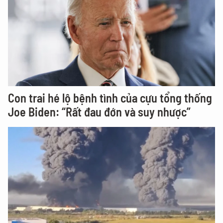
Con trai hé lộ bệnh tình của cựu tổng thống
Joe Biden: “Rất đau đớn và suy nhược”