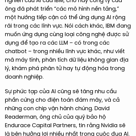
nghiên cứu AI của IBM, cho hay công ty của
ông đã phát triển “các mô hình nền tảng,”
một hướng tiếp cận có thể ứng dụng AI rộng
rãi trong các lĩnh vực. Nói cách khác, IBM đang
muốn ứng dụng cùng loại công nghệ được sử
dụng để tạo ra các LLM – có trong các
chatbot – trong nhiều lĩnh vực khác, như viết
mã máy tính, phân tích dữ liệu không gian địa
lý, khám phá phân tử hay tự động hóa trong
doanh nghiệp.
Sự phức tạp của AI cũng sẽ tăng nhu cầu
phần cứng cho điện toán đám mây, và cả
những con chip vận hành chúng. David
Readerman, ông chủ của quỹ bảo hộ
Endurace Capital Partners, tin rằng Nvidia sẽ
là bên hưởng lợi nhiều nhất trong cuộc đua AI.