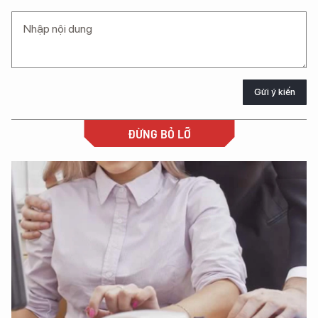
Gửi ý kiến
ĐỪNG BỎ LỠ