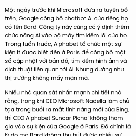
Một ngày trước khi Microsoft đưa ra tuyên bố
trên, Google công bố chatbot AI của riêng họ
có tên Bard. Công ty này cũng có ý định thêm
chức năng AI vào bộ máy tìm kiếm lõi của họ.
Trong tuần trước, Alphabet tổ chức một sự
kiện ít được biết đến ở Paris để công bố một
số cập nhật với bản đồ, tìm kiếm hình ảnh và
dịch thuật liên quan tới AI. Nhưng dường như
thị trường không mấy mặn mà.
Nhiều nhà quan sát nhấn mạnh chi tiết nhỏ
rằng, trong khi CEO Microsoft Nadella làm chủ
tọa trong buổi ra mắt tính năng mới của Bing,
thì CEO Alphabet Sundar Pichai không tham
gia vào sự kiện của Google ở Paris. Đó chính là
lý do mà Bard không thu hút được nhiều sự