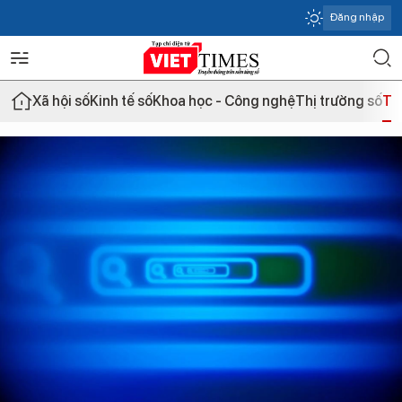
Đăng nhập
Xã hội số
Kinh tế số
Khoa học - Công nghệ
Thị trường số
Th