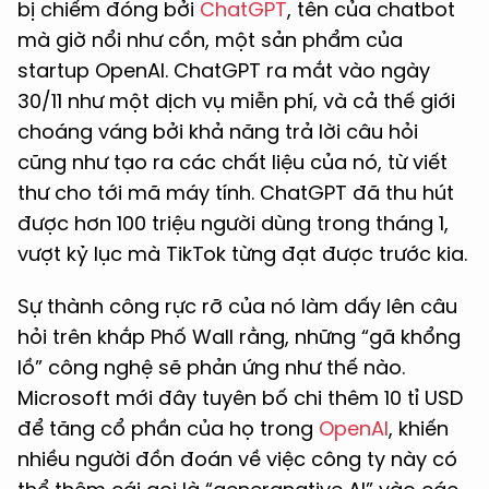
bị chiếm đóng bởi
ChatGPT
, tên của chatbot
mà giờ nổi như cồn, một sản phẩm của
startup OpenAI. ChatGPT ra mắt vào ngày
30/11 như một dịch vụ miễn phí, và cả thế giới
choáng váng bởi khả năng trả lời câu hỏi
cũng như tạo ra các chất liệu của nó, từ viết
thư cho tới mã máy tính. ChatGPT đã thu hút
được hơn 100 triệu người dùng trong tháng 1,
vượt kỷ lục mà TikTok từng đạt được trước kia.
Sự thành công rực rỡ của nó làm dấy lên câu
hỏi trên khắp Phố Wall rằng, những “gã khổng
lồ” công nghệ sẽ phản ứng như thế nào.
Microsoft mới đây tuyên bố chi thêm 10 tỉ USD
để tăng cổ phần của họ trong
OpenAI
, khiến
nhiều người đồn đoán về việc công ty này có