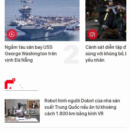
Cảnh sát diễn tập đấu
Hình ảnh đầu tiên về 
súng với khủng bố, bảo vệ
tàu sân bay USS Geo
yếu nhân
Washington vừa đến 
Nẵng
PHÂN TÍCH
Robot hình người Dobot của nhà sản
xuất Trung Quốc nấu ăn từ khoảng
cách 1.800 km bằng kính VR