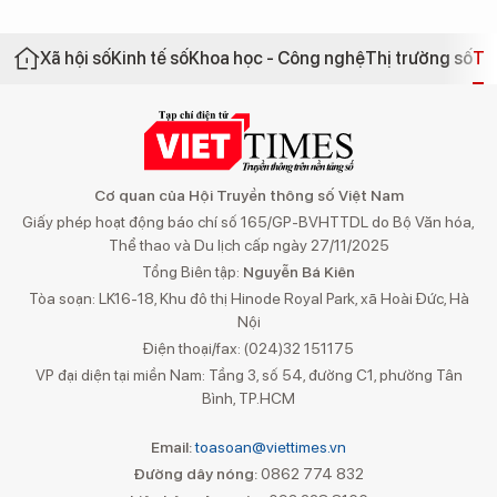
Xã hội số
Kinh tế số
Khoa học - Công nghệ
Thị trường số
Th
Cơ quan của Hội Truyền thông số Việt Nam
Giấy phép hoạt động báo chí số 165/GP-BVHTTDL do Bộ Văn hóa,
Thể thao và Du lịch cấp ngày 27/11/2025
Tổng Biên tập:
Nguyễn Bá Kiên
Tòa soạn: LK16-18, Khu đô thị Hinode Royal Park, xã Hoài Đức, Hà
Nội
Điện thoại/fax: (024)32 151175
VP đại diện tại miền Nam: Tầng 3, số 54, đường C1, phường Tân
Bình, TP.HCM
Email:
toasoan@viettimes.vn
Đường dây nóng:
0862 774 832