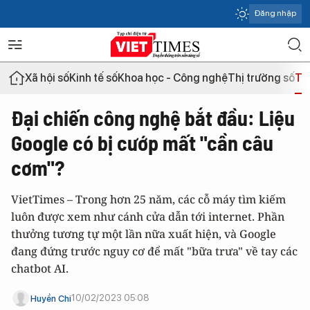
Đăng nhập
Xã hội số
Kinh tế số
Khoa học - Công nghệ
Thị trường số
Th
Đại chiến công nghệ bắt đầu: Liệu
Google có bị cướp mất "cần câu
cơm"?
VietTimes – Trong hơn 25 năm, các cỗ máy tìm kiếm
luôn được xem như cánh cửa dẫn tới internet. Phần
thưởng tương tự một lần nữa xuất hiện, và Google
đang đứng trước nguy cơ để mất "bữa trưa" về tay các
chatbot AI.
10/02/2023 05:08
Huyền Chi