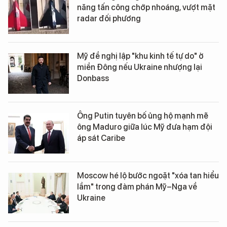
năng tấn công chớp nhoáng, vượt mặt
radar đối phương
Mỹ đề nghị lập "khu kinh tế tự do" ở
miền Đông nếu Ukraine nhượng lại
Donbass
Ông Putin tuyên bố ủng hộ mạnh mẽ
ông Maduro giữa lúc Mỹ đưa hạm đội
áp sát Caribe
Moscow hé lộ bước ngoặt "xóa tan hiểu
lầm" trong đàm phán Mỹ–Nga về
Ukraine