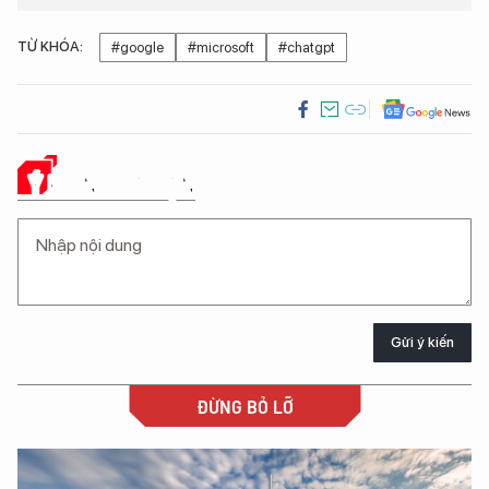
TỪ KHÓA:
#google
#microsoft
#chatgpt
Ý KIẾN CỦA BẠN
Gửi ý kiến
ĐỪNG BỎ LỠ