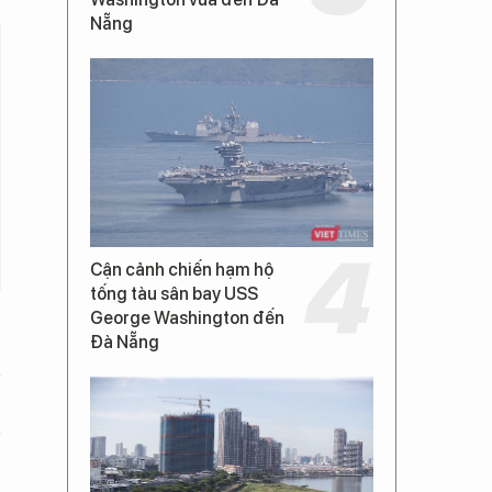
Nẵng
Cận cảnh chiến hạm hộ
tống tàu sân bay USS
George Washington đến
Đà Nẵng