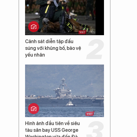
Cảnh sát diễn tập đấu
súng với khủng bố, bảo vệ
yếu nhân
Hình ảnh đầu tiên về siêu
tàu sân bay USS George
Washington vừa đến Đà