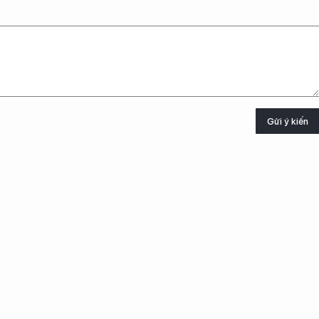
Gửi ý kiến