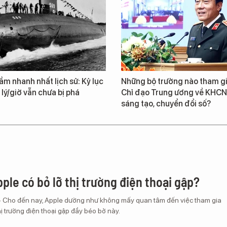
ầm nhanh nhất lịch sử: Kỷ lục
Những bộ trưởng nào tham g
 lý/giờ vẫn chưa bị phá
Chỉ đạo Trung ương về KHCN,
sáng tạo, chuyển đổi số?
ple có bỏ lỡ thị trường điện thoại gập?
– Cho đến nay, Apple dường như không mấy quan tâm đến việc tham gia
ị trường điện thoại gập đầy béo bở này.