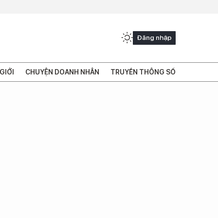
Đăng nhập
GIỚI
CHUYỆN DOANH NHÂN
TRUYỀN THÔNG SỐ