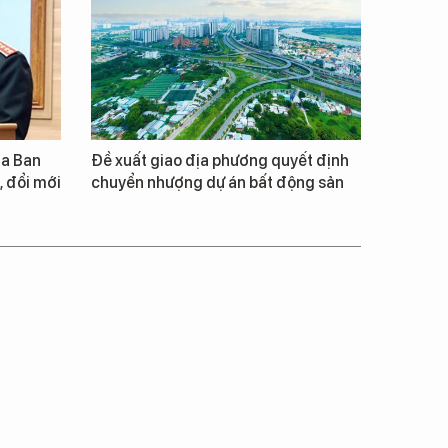
ia Ban
Đề xuất giao địa phương quyết định
 đổi mới
chuyển nhượng dự án bất động sản