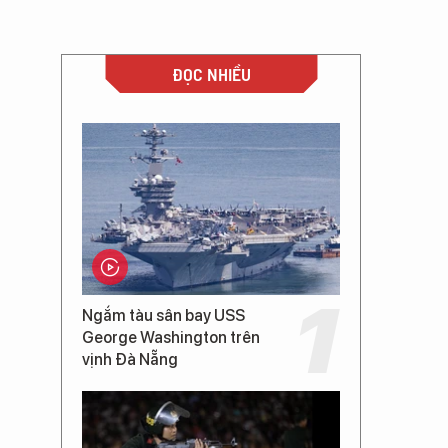
ĐỌC NHIỀU
Ngắm tàu sân bay USS
George Washington trên
vịnh Đà Nẵng