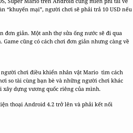
S, Super Mario trên Android cũng miễn phí tải về
àn “khuyến mại”, người chơi sẽ phải trả 10 USD nếu
n đơn giản. Một anh thợ sửa ống nước sẽ đi qua
a. Game cũng có cách chơi đơn giản nhưng càng về
i người chơi điều khiển nhân vật Mario tìm cách
chơi so tài cùng bạn bè và những người chơi khác
ơi xây dựng vương quốc riêng của mình.
ện thoại Android 4.2 trở lên và phải kết nối