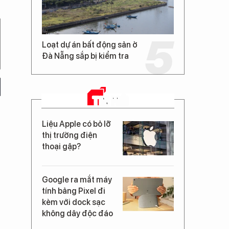
Loạt dự án bất động sản ở
Đà Nẵng sắp bị kiểm tra
TIN MỚI
Liệu Apple có bỏ lỡ
thị trường điện
thoại gập?
Google ra mắt máy
tính bảng Pixel đi
kèm với dock sạc
không dây độc đáo