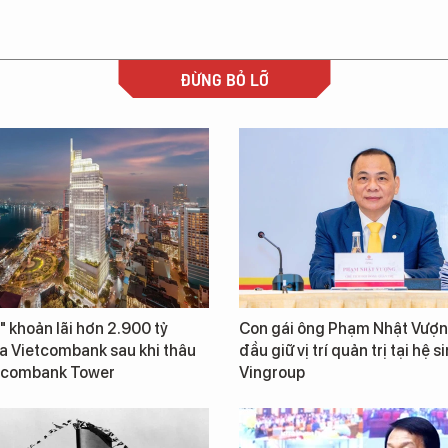
ĐỪNG BỎ LỠ
" khoản lãi hơn 2.900 tỷ
Con gái ông Phạm Nhật Vượn
a Vietcombank sau khi thâu
đầu giữ vị trí quản trị tại hệ s
tcombank Tower
Vingroup