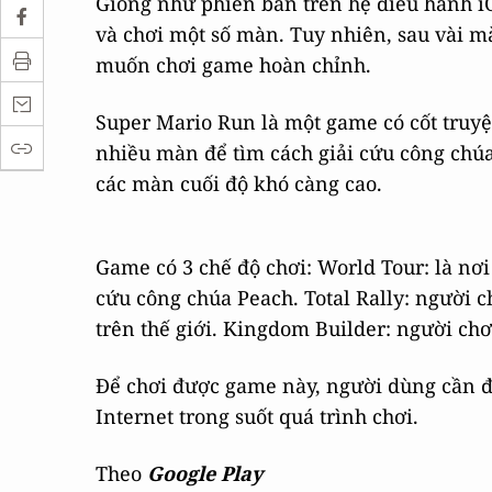
Giống như phiên bản trên hệ điều hành iO
và chơi một số màn. Tuy nhiên, sau vài m
muốn chơi game hoàn chỉnh.
Super Mario Run là một game có cốt truyệ
nhiều màn để tìm cách giải cứu công chú
các màn cuối độ khó càng cao.
Game có 3 chế độ chơi: World Tour: là nơ
cứu công chúa Peach. Total Rally: người 
trên thế giới. Kingdom Builder: người ch
Để chơi được game này, người dùng cần đi
Internet trong suốt quá trình chơi.
Theo
Google Play