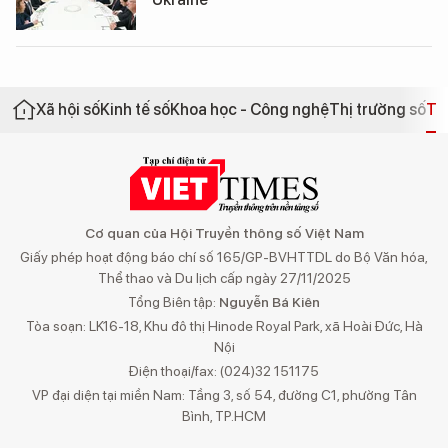
Xã hội số
Kinh tế số
Khoa học - Công nghệ
Thị trường số
Th
Cơ quan của Hội Truyền thông số Việt Nam
Giấy phép hoạt động báo chí số 165/GP-BVHTTDL do Bộ Văn hóa,
Thể thao và Du lịch cấp ngày 27/11/2025
Tổng Biên tập:
Nguyễn Bá Kiên
Tòa soạn: LK16-18, Khu đô thị Hinode Royal Park, xã Hoài Đức, Hà
Nội
Điện thoại/fax: (024)32 151175
VP đại diện tại miền Nam: Tầng 3, số 54, đường C1, phường Tân
Bình, TP.HCM