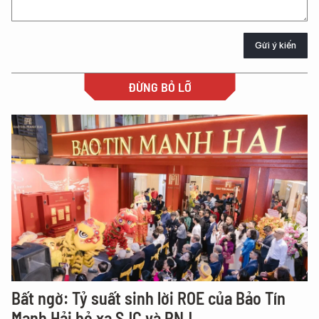
Gửi ý kiến
ĐỪNG BỎ LỠ
Bất ngờ: Tỷ suất sinh lời ROE của Bảo Tín
Mạnh Hải bỏ xa SJC và PNJ