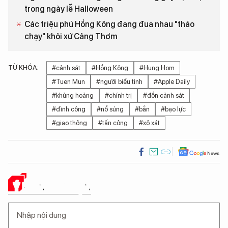
trong ngày lễ Halloween
Các triệu phú Hồng Kông đang đua nhau "tháo
chạy" khỏi xứ Cảng Thơm
TỪ KHÓA:
#cảnh sát
#Hồng Kông
#Hung Hom
#Tuen Mun
#người biểu tình
#Apple Daily
#khủng hoảng
#chính trị
#đồn cảnh sát
#đình công
#nổ súng
#bắn
#bạo lực
#giao thông
#tấn công
#xô xát
Ý KIẾN CỦA BẠN