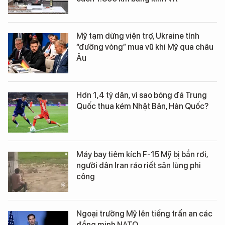
Mỹ tạm dừng viện trợ, Ukraine tính
“đường vòng” mua vũ khí Mỹ qua châu
Âu
Hơn 1,4 tỷ dân, vì sao bóng đá Trung
Quốc thua kém Nhật Bản, Hàn Quốc?
Máy bay tiêm kích F-15 Mỹ bị bắn rơi,
người dân Iran ráo riết săn lùng phi
công
Ngoại trưởng Mỹ lên tiếng trấn an các
đồng minh NATO