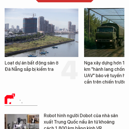
Loạt dự án bất động sản ở
Nga xây dựng hơn 1.
Đà Nẵng sắp bị kiểm tra
km "hành lang chống
UAV" bảo vệ tuyến hậ
cần trên chiến trường
PHÂN TÍCH
Robot hình người Dobot của nhà sản
xuất Trung Quốc nấu ăn từ khoảng
cách 1.800 km bằng kính VR