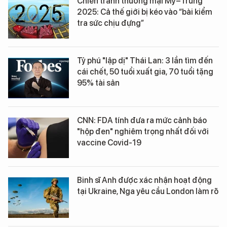
Chiến tranh thương mại Mỹ–Trung
2025: Cả thế giới bị kéo vào “bài kiểm
tra sức chịu đựng”
Tỷ phú "lập dị" Thái Lan: 3 lần tìm đến
cái chết, 50 tuổi xuất gia, 70 tuổi tặng
95% tài sản
CNN: FDA tính đưa ra mức cảnh báo
"hộp đen" nghiêm trọng nhất đối với
vaccine Covid-19
Binh sĩ Anh được xác nhận hoạt động
tại Ukraine, Nga yêu cầu London làm rõ