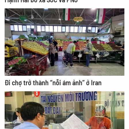
Đi chợ trở thành “nỗi ám ảnh” ở Iran