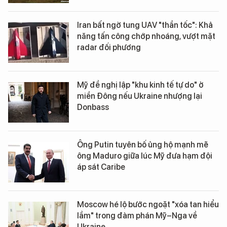
Iran bất ngờ tung UAV "thần tốc": Khả
năng tấn công chớp nhoáng, vượt mặt
radar đối phương
Mỹ đề nghị lập "khu kinh tế tự do" ở
miền Đông nếu Ukraine nhượng lại
Donbass
Ông Putin tuyên bố ủng hộ mạnh mẽ
ông Maduro giữa lúc Mỹ đưa hạm đội
áp sát Caribe
Moscow hé lộ bước ngoặt "xóa tan hiểu
lầm" trong đàm phán Mỹ–Nga về
Ukraine