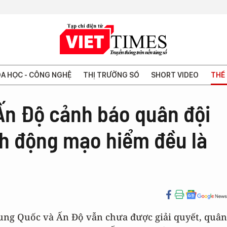
A HỌC - CÔNG NGHỆ
THỊ TRƯỜNG SỐ
SHORT VIDEO
THẾ 
Ấn Độ cảnh báo quân đội
h động mạo hiểm đều là
rung Quốc và Ấn Độ vẫn chưa được giải quyết, quân