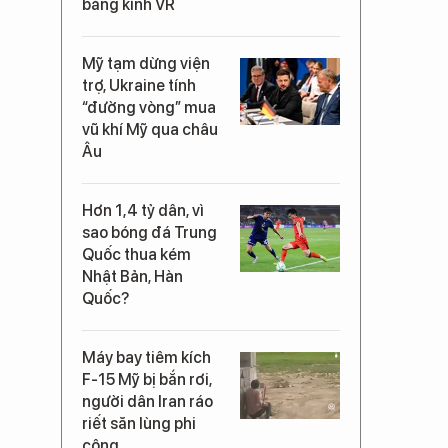
bằng kính VR
Mỹ tạm dừng viện
trợ, Ukraine tính
“đường vòng” mua
vũ khí Mỹ qua châu
Âu
Hơn 1,4 tỷ dân, vì
sao bóng đá Trung
Quốc thua kém
Nhật Bản, Hàn
Quốc?
Máy bay tiêm kích
F-15 Mỹ bị bắn rơi,
người dân Iran ráo
riết săn lùng phi
công