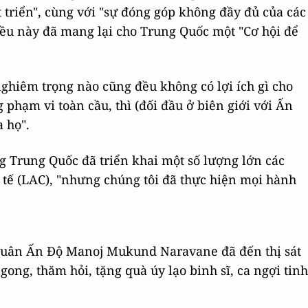
 triển", cùng với "sự đóng góp không đầy đủ của các
iều này đã mang lại cho Trung Quốc một "Cơ hội để
nghiêm trọng nào cũng đều không có lợi ích gì cho
phạm vi toàn cầu, thì (đối đầu ở biên giới với Ấn
 họ".
g Trung Quốc đã triển khai một số lượng lớn các
 tế (LAC), "nhưng chúng tôi đã thực hiện mọi hành
quân Ấn Độ Manoj Mukund Naravane đã đến thị sát
gong, thăm hỏi, tặng quà úy lạo binh sĩ, ca ngợi tinh