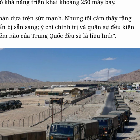
 khả năng triển khai khoảng 250 máy bay.
án dựa trên sức mạnh. Nhưng tôi cảm thấy rằng
n bị sẵn sàng; ý chí chính trị và quân sự đều kiên
m nào của Trung Quốc đều sẽ là liều lĩnh”.