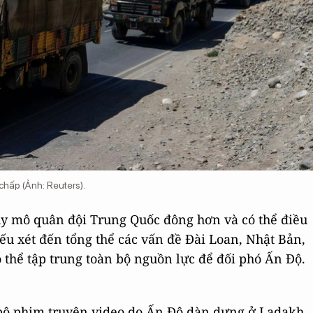
 chấp (Ảnh: Reuters).
y mô quân đội Trung Quốc đông hơn và có thể điều
 xét đến tổng thể các vấn đề Đài Loan, Nhật Bản,
 thể tập trung toàn bộ nguồn lực để đối phó Ấn Độ.
bộ phim truyện video do Ấn Độ dàn dựng ở Ladakh