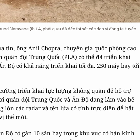
 Naravane (thứ 4, phải qua) đã đến thị sát các đơn vị đóng tại tuyến
a tin, ông Anil Chopra, chuyên gia quốc phòng cao
 quân đội Trung Quốc (PLA) có thể đã triển khai
 Độ có khả năng triển khai tối đa. 250 máy bay tới
cường triển khai lực lượng không quân để hỗ trợ
nơi quân đội Trung Quốc và Ấn Độ đang lâm vào bế
 lớn các radar và tên lửa có tính trực diện để bắt
vị thế mới.
Ấn Độ có gần 10 sân bay trong khu vực có bán kính