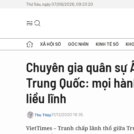
Thứ Sáu, ngày 07/08/2026, 09:23:20
XÃ HỘI SỐ
GÓC NHÌN
KINH TẾ SỐ
KHO
Chuyên gia quân sự 
Trung Quốc: mọi hàn
liều lĩnh
31/12/2020 16:35
Thu Thủy
VietTimes – Tranh chấp lãnh thổ giữa T