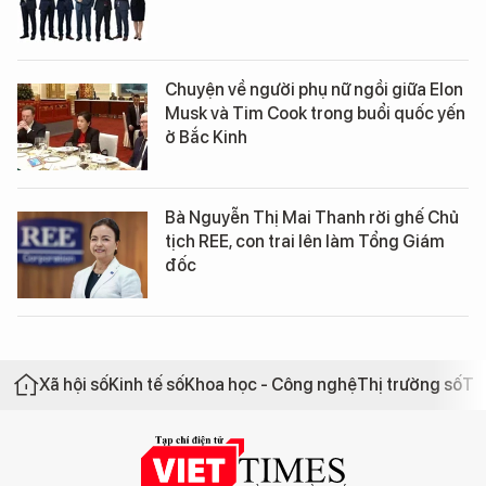
Chuyện về người phụ nữ ngồi giữa Elon
Musk và Tim Cook trong buổi quốc yến
ở Bắc Kinh
Bà Nguyễn Thị Mai Thanh rời ghế Chủ
tịch REE, con trai lên làm Tổng Giám
đốc
Xã hội số
Kinh tế số
Khoa học - Công nghệ
Thị trường số
Th