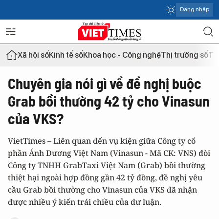
Đăng nhập
Xã hội số
Kinh tế số
Khoa học - Công nghệ
Thị trường số
Th
Chuyên gia nói gì về đề nghị buộc
Grab bồi thường 42 tỷ cho Vinasun
của VKS?
VietTimes – Liên quan đến vụ kiện giữa Công ty cổ
phần Ánh Dương Việt Nam (Vinasun - Mã CK: VNS) đòi
Công ty TNHH GrabTaxi Việt Nam (Grab) bồi thường
thiệt hại ngoài hợp đồng gần 42 tỷ đồng, đề nghị yêu
cầu Grab bồi thường cho Vinasun của VKS đã nhận
được nhiều ý kiến trái chiều của dư luận.