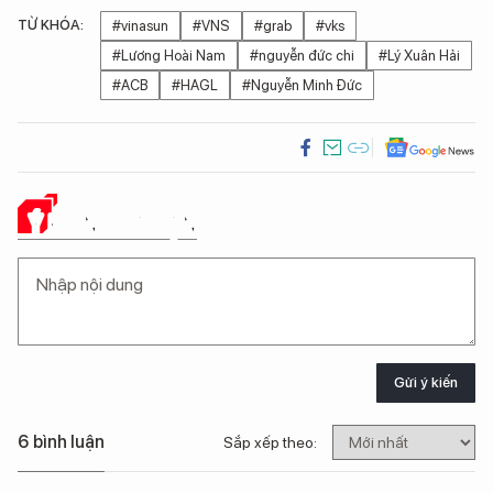
TỪ KHÓA:
#vinasun
#VNS
#grab
#vks
#Lương Hoài Nam
#nguyễn đức chi
#Lý Xuân Hải
#ACB
#HAGL
#Nguyễn Minh Đức
Ý KIẾN CỦA BẠN
Gửi ý kiến
6 bình luận
Sắp xếp theo: