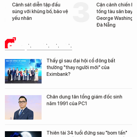
Cảnh sát diễn tập đấu
Cận cảnh chiến hạm 
súng với khủng bố, bảo vệ
tống tàu sân bay USS
yếu nhân
George Washington 
Đà Nẵng
CHUYỆN DOANH NHÂN
Thấy gì sau đại hội cổ đông bất
thường "thay người mới" của
Eximbank?
Chân dung tân tổng giám đốc sinh
năm 1991 của PC1
Thiên tài 34 tuổi đứng sau "bom tấn"