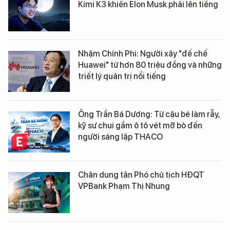
Kimi K3 khiến Elon Musk phải lên tiếng
Nhậm Chính Phi: Người xây "đế chế
Huawei" từ hơn 80 triệu đồng và những
triết lý quản trị nổi tiếng
Ông Trần Bá Dương: Từ cậu bé làm rẫy,
kỹ sư chui gầm ô tô vét mỡ bò đến
người sáng lập THACO
Chân dung tân Phó chủ tịch HĐQT
VPBank Phạm Thị Nhung