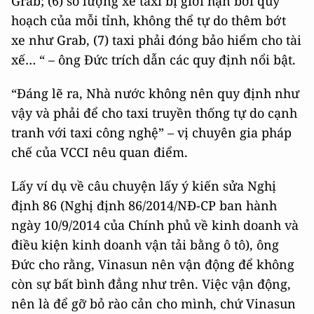
Grab; (6) số lượng xe taxi bị giới hạn bởi quy
hoạch của mỗi tỉnh, không thể tự do thêm bớt
xe như Grab, (7) taxi phải đóng bảo hiểm cho tài
xế… “ – ông Đức trích dẫn các quy định nổi bật.
“Đáng lẽ ra, Nhà nước không nên quy định như
vậy và phải để cho taxi truyền thống tự do cạnh
tranh với taxi công nghệ” – vị chuyên gia pháp
chế của VCCI nêu quan điểm.
Lấy ví dụ về câu chuyện lấy ý kiến sửa Nghị
định 86 (Nghị định 86/2014/NĐ-CP ban hành
ngày 10/9/2014 của Chính phủ về kinh doanh và
điều kiện kinh doanh vận tải bằng ô tô), ông
Đức cho rằng, Vinasun nên vận động để không
còn sự bất bình đẳng như trên. Việc vận động,
nên là để gỡ bỏ rào cản cho mình, chứ Vinasun