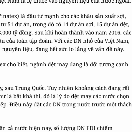
ệt Nam là lệ thuộc vào nguyên liệu của nước ngoài.
inatex) là đầu tư mạnh cho các khâu sản xuất sợi,
tư 51 dự án, trong đó có 14 dự án sợi, 15 dự án dệt,
8.000 tỷ đồng. Sau khi hoàn thành vào năm 2016, các
u của toàn tập đoàn. Với các DN nhỏ của Việt Nam,
nguyên liệu, đang hết sức lo lắng về vấn đề này.
ex cho biết, ngành dệt may đang là đối tượng cạnh
y, sau Trung Quốc. Tuy nhiên khoảng cách đang rất
ư là bất khả thi, đó là lý do dệt may các nước chọn
iếp. Điều này đặt các DN trong nước trước một thách
rên cả nước hiện nay, số lượng DN FDI chiếm