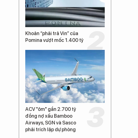
Khoản “phải trả Vin” của
Pomina vượt mốc 1.400 tỷ
ACV "ôm" gần 2.700 tỷ
đồng nợ xấu Bamboo
Airways, SGN và Sasco
phải trích lập dự phòng