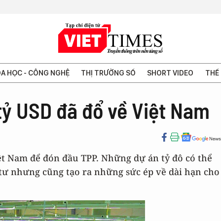
A HỌC - CÔNG NGHỆ
THỊ TRƯỜNG SỐ
SHORT VIDEO
THẾ 
tỷ USD đã đổ về Việt Nam
ệt Nam để đón đầu TPP. Những dự án tỷ đô có thể
 tư nhưng cũng tạo ra những sức ép về dài hạn cho