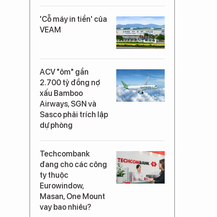
'Cỗ máy in tiền' của
VEAM
ACV "ôm" gần
2.700 tỷ đồng nợ
xấu Bamboo
Airways, SGN và
Sasco phải trích lập
dự phòng
Techcombank
đang cho các công
ty thuộc
Eurowindow,
Masan, One Mount
vay bao nhiêu?