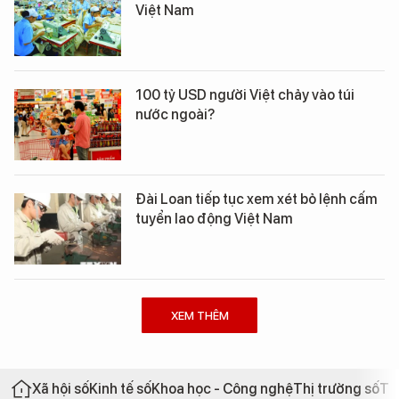
Việt Nam
100 tỷ USD người Việt chảy vào túi
nước ngoài?
Đài Loan tiếp tục xem xét bỏ lệnh cấm
tuyển lao động Việt Nam
XEM THÊM
Xã hội số
Kinh tế số
Khoa học - Công nghệ
Thị trường số
Th