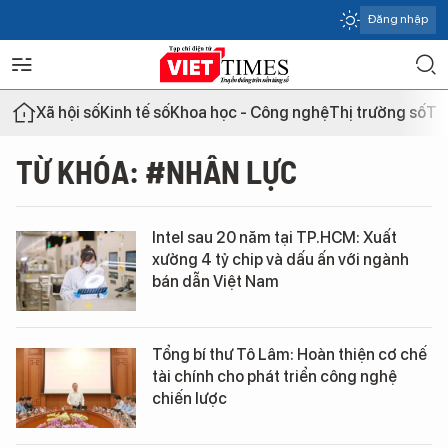
Đăng nhập
Xã hội số
Kinh tế số
Khoa học - Công nghệ
Thị trường số
Th
TỪ KHÓA: #NHÂN LỰC
Intel sau 20 năm tại TP.HCM: Xuất
xưởng 4 tỷ chip và dấu ấn với ngành
bán dẫn Việt Nam
Tổng bí thư Tô Lâm: Hoàn thiện cơ chế
tài chính cho phát triển công nghệ
chiến lược