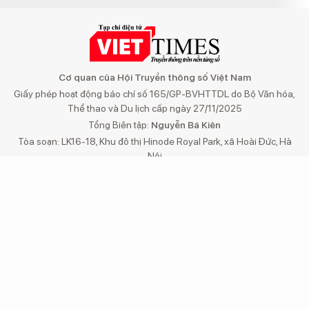
Cơ quan của Hội Truyền thông số Việt Nam
Giấy phép hoạt động báo chí số 165/GP-BVHTTDL do Bộ Văn hóa,
Thể thao và Du lịch cấp ngày 27/11/2025
Tổng Biên tập:
Nguyễn Bá Kiên
Tòa soạn: LK16-18, Khu đô thị Hinode Royal Park, xã Hoài Đức, Hà
Nội
Điện thoại/fax: (024)32 151175
VP đại diện tại miền Nam: Tầng 3, số 54, đường C1, phường Tân
Bình, TP.HCM
Email:
toasoan@viettimes.vn
Đường dây nóng:
0862 774 832
Liên hệ quảng cáo:
093 228 8166