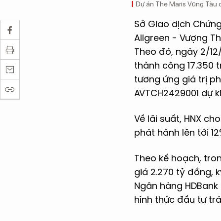
Dự án The Maris Vũng Tàu 
Sở Giao dịch Chứng
Allgreen - Vượng Th
Theo đó, ngày 2/12
thành công 17.350 t
tương ứng giá trị ph
AVTCH2429001 dự ki
Về lãi suất, HNX cho 
phát hành lên tới 1
Theo kế hoạch, tron
giá 2.270 tỷ đồng,
Ngân hàng HDBank đ
hình thức đầu tư trá