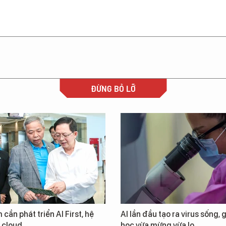
ĐỪNG BỎ LỠ
 cần phát triển AI First, hệ
AI lần đầu tạo ra virus sống, 
i cloud
học vừa mừng vừa lo