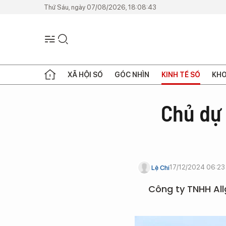
Thứ Sáu, ngày 07/08/2026, 18:08:43
XÃ HỘI SỐ
GÓC NHÌN
KINH TẾ SỐ
KHO
Chủ dự
17/12/2024 06:23
Lệ Chi
Công ty TNHH All