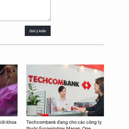
Gửi ý kiến
giới khoa
Techcombank đang cho các công ty
thuộc Eurowindow, Masan, One