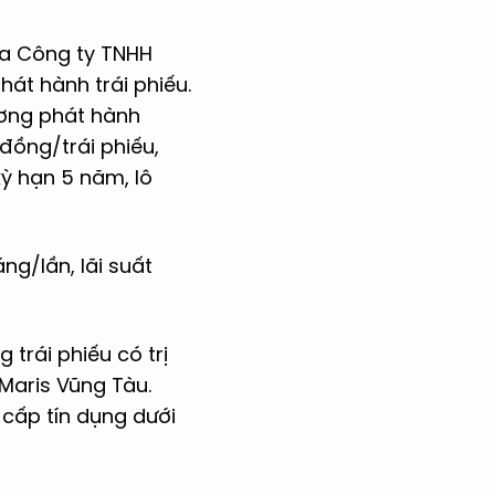
ủa Công ty TNHH
át hành trái phiếu.
ương phát hành
đồng/trái phiếu,
kỳ hạn 5 năm, lô
áng/lần, lãi suất
trái phiếu có trị
Maris Vũng Tàu.
cấp tín dụng dưới