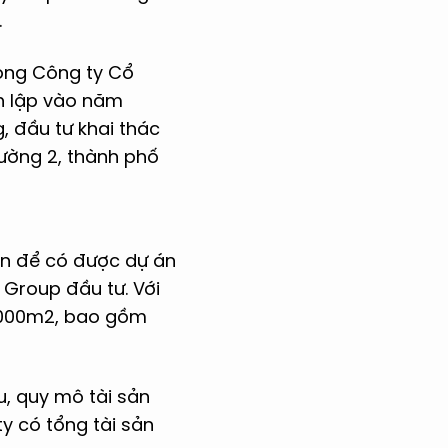
.
song Công ty Cổ
nh lập vào năm
, đầu tư khai thác
hường 2, thành phố
ên để có được dự án
 Group đầu tư. Với
0.000m2, bao gồm
u, quy mô tài sản
y có tổng tài sản