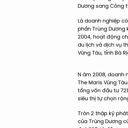
Dương sang Công t
Là doanh nghiệp có 
phần Trùng Dương k
2004, hoạt động chí
du lịch và dịch vụ 
Vũng Tàu, tỉnh Bà R
N ăm 2008, doanh n
The Maris Vũng Tàu.
tổng vốn đầu tư 72
siêu thị tự chọn rộ
Tròn 2 thập kỷ phát
của Trùng Dương cũn