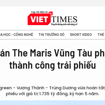
A HỌC - CÔNG NGHỆ
THỊ TRƯỜNG SỐ
SHORT VIDEO
THẾ 
 án The Maris Vũng Tàu ph
thành công trái phiếu
green - Vượng Thành - Trùng Dương vừa hoàn tất 
phiếu với giá trị 1.735 tỷ đồng, kỳ hạn 5 năm.