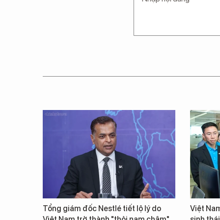
Tổng giám đốc Nestlé tiết lộ lý do
Việt Nam
Việt Nam trở thành "thỏi nam châm"
sinh thá