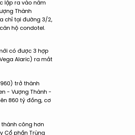
ợc lập ra vào năm
Vượng Thành
a chỉ tại đường 3/2,
 căn hộ condotel.
mới có được 3 hợp
 Vega Alaric) ra mắt
1960) trở thành
een - Vượng Thành -
lên 860 tỷ đồng, cơ
h thành công hơn
 ty Cổ phần Trùng