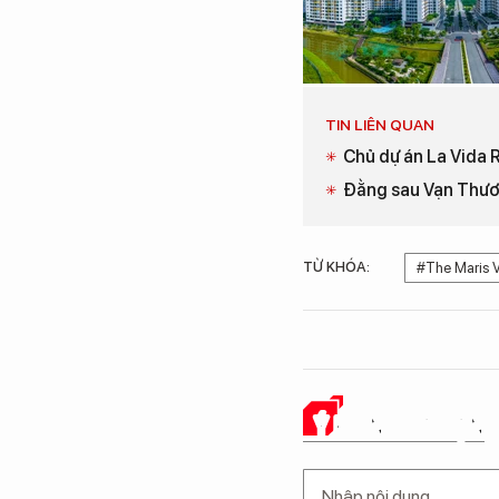
TIN LIÊN QUAN
Chủ dự án La Vida 
Đằng sau Vạn Thươn
TỪ KHÓA:
#The Maris 
Ý KIẾN CỦA BẠN