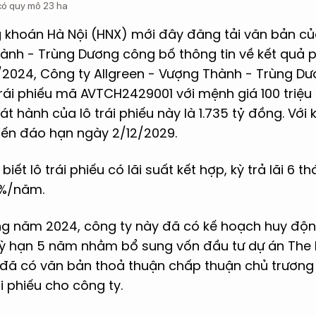
có quy mô 23 ha
 khoán Hà Nội (HNX) mới đây đăng tải văn bản c
ành - Trùng Dương công bố thông tin về kết quả ph
/2024, Công ty Allgreen - Vượng Thành - Trùng D
rái phiếu mã AVTCH2429001 với mệnh giá 100 triệu 
át hành của lô trái phiếu này là 1.735 tỷ đồng. Với 
ến đáo hạn ngày 2/12/2029.
biết lô trái phiếu có lãi suất kết hợp, kỳ trả lãi 6 th
2%/năm.
g năm 2024, công ty này đã có kế hoạch huy động 
 kỳ hạn 5 năm nhằm bổ sung vốn đầu tư dự án The 
ã có văn bản thoả thuận chấp thuận chủ trương 
i phiếu cho công ty.