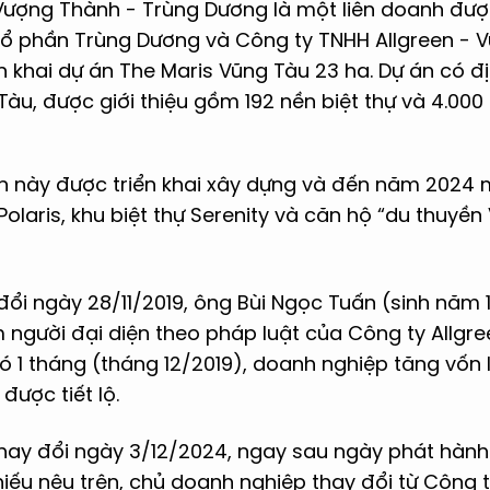
 Vượng Thành - Trùng Dương là một liên doanh đư
Cổ phần Trùng Dương và Công ty TNHH Allgreen - 
n khai dự án The Maris Vũng Tàu 23 ha. Dự án có đị
Tàu, được giới thiệu gồm 192 nền biệt thự và 4.000
n này được triển khai xây dựng và đến năm 2024 
olaris, khu biệt thự Serenity và căn hộ “du thuyền
ổi ngày 28/11/2019, ông Bùi Ngọc Tuấn (sinh năm 
 người đại diện theo pháp luật của Công ty Allgr
 1 tháng (tháng 12/2019), doanh nghiệp tăng vốn 
ược tiết lộ.
hay đổi ngày 3/12/2024, ngay sau ngày phát hàn
phiếu nêu trên, chủ doanh nghiệp thay đổi từ Công