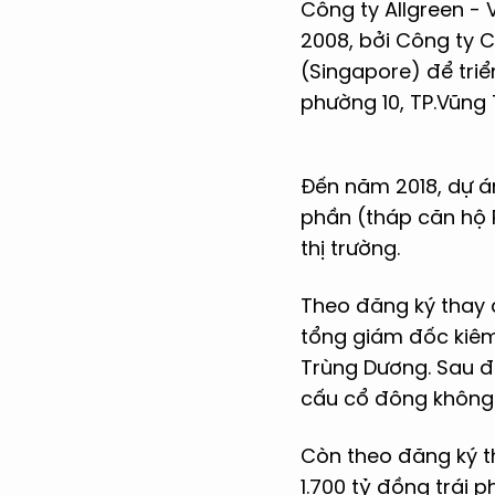
Công ty Allgreen -
2008, bởi Công ty 
(Singapore) để triể
phường 10, TP.Vũng 
Đến năm 2018, dự á
phần (tháp căn hộ P
thị trường.
Theo đăng ký thay đ
tổng giám đốc kiêm
Trùng Dương. Sau đó
cấu cổ đông không đ
Còn theo đăng ký t
1.700 tỷ đồng trái 