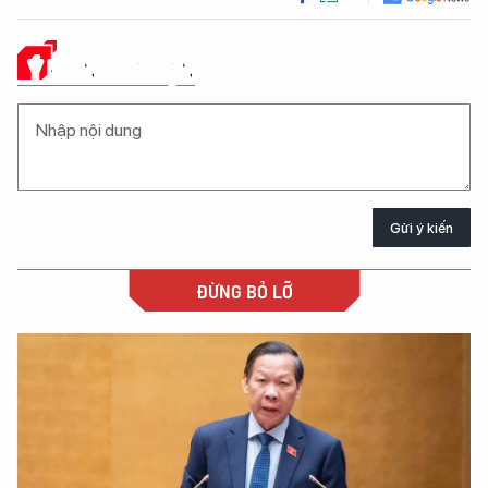
Ý KIẾN CỦA BẠN
Gửi ý kiến
ĐỪNG BỎ LỠ