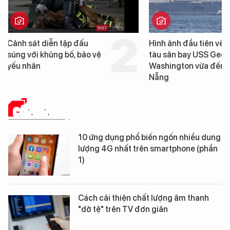
Hình ảnh đầu tiên về siêu
Cận cảnh chiến hạm 
tàu sân bay USS George
tống tàu sân bay USS
Washington vừa đến Đà
George Washington 
Nẵng
Đà Nẵng
CÔNG NGHỆ
10 ứng dụng phổ biến ngốn nhiều dung
lượng 4G nhất trên smartphone (phần
1)
Cách cải thiện chất lượng âm thanh
"dở tệ" trên TV đơn giản