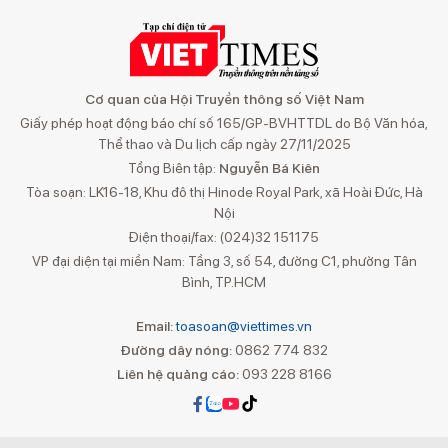
Cơ quan của Hội Truyền thông số Việt Nam
Giấy phép hoạt động báo chí số 165/GP-BVHTTDL do Bộ Văn hóa,
Thể thao và Du lịch cấp ngày 27/11/2025
Tổng Biên tập:
Nguyễn Bá Kiên
Tòa soạn: LK16-18, Khu đô thị Hinode Royal Park, xã Hoài Đức, Hà
Nội
Điện thoại/fax: (024)32 151175
VP đại diện tại miền Nam: Tầng 3, số 54, đường C1, phường Tân
Bình, TP.HCM
Email:
toasoan@viettimes.vn
Đường dây nóng:
0862 774 832
Liên hệ quảng cáo:
093 228 8166