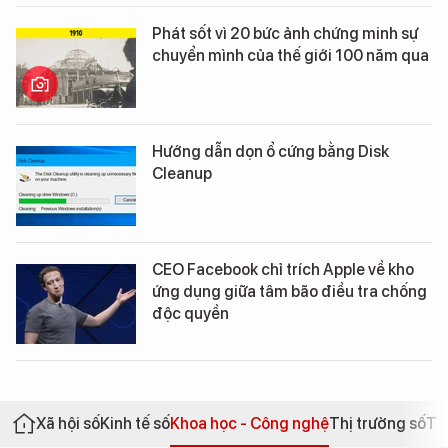
Phát sốt vì 20 bức ảnh chứng minh sự
chuyển mình của thế giới 100 năm qua
Hướng dẫn dọn ổ cứng bằng Disk
Cleanup
CEO Facebook chỉ trích Apple về kho
ứng dụng giữa tâm bão điều tra chống
độc quyền
Xã hội số
Kinh tế số
Khoa học - Công nghệ
Thị trường số
Th