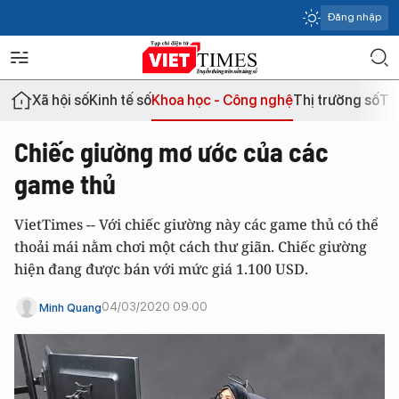
Đăng nhập
Xã hội số
Kinh tế số
Khoa học - Công nghệ
Thị trường số
Th
Chiếc giường mơ ước của các
game thủ
VietTimes -- Với chiếc giường này các game thủ có thể
thoải mái nằm chơi một cách thư giãn. Chiếc giường
hiện đang được bán với mức giá 1.100 USD.
04/03/2020 09:00
Minh Quang