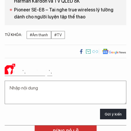
Harman Kardon và TV QLED 8K
Pioneer SE-E8 – Tai nghe true wireless lý tưởng
dành cho người luyện tập thể thao
TỪ KHÓA:
#Âm thanh
#TV
Ý KIẾN CỦA BẠN
Gửi ý kiến