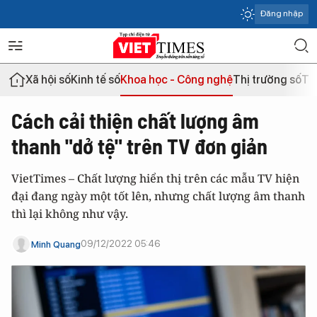
Đăng nhập
Xã hội số
Kinh tế số
Khoa học - Công nghệ
Thị trường số
Th
Cách cải thiện chất lượng âm
thanh "dở tệ" trên TV đơn giản
VietTimes – Chất lượng hiển thị trên các mẫu TV hiện
đại đang ngày một tốt lên, nhưng chất lượng âm thanh
thì lại không như vậy.
09/12/2022 05:46
Minh Quang