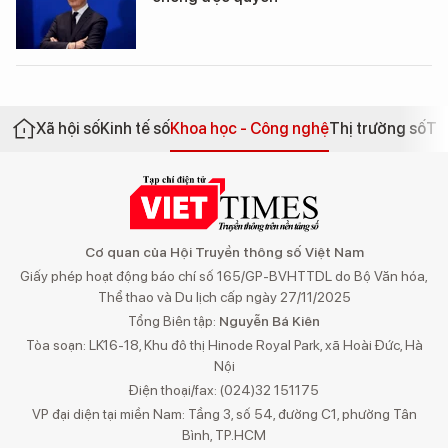
Xã hội số
Kinh tế số
Khoa học - Công nghệ
Thị trường số
Th
Cơ quan của Hội Truyền thông số Việt Nam
Giấy phép hoạt động báo chí số 165/GP-BVHTTDL do Bộ Văn hóa,
Thể thao và Du lịch cấp ngày 27/11/2025
Tổng Biên tập:
Nguyễn Bá Kiên
Tòa soạn: LK16-18, Khu đô thị Hinode Royal Park, xã Hoài Đức, Hà
Nội
Điện thoại/fax: (024)32 151175
VP đại diện tại miền Nam: Tầng 3, số 54, đường C1, phường Tân
Bình, TP.HCM