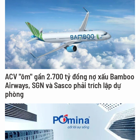
ACV "ôm" gần 2.700 tỷ đồng nợ xấu Bamboo
Airways, SGN và Sasco phải trích lập dự
phòng