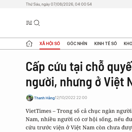
Thứ Sáu, ngày 07/08/2026, 04:00:54
XÃ HỘI SỐ
GÓC NHÌN
KINH TẾ SỐ
KHO
Cấp cứu tại chỗ quyế
người, nhưng ở Việt 
12/10/2022 22:00
Thanh Hằng
VietTimes – Trong số cả chục ngàn người
Nam, nhiều người có cơ hội sống, nếu đượ
cứu trước viện ở Việt Nam còn chưa đượ