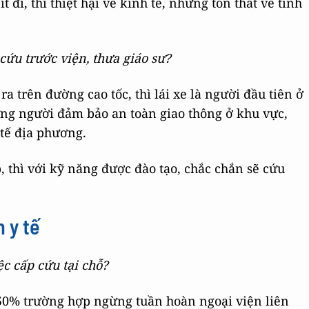
t đi, thì thiệt hại về kinh tế, những tổn thất về tinh
cứu trước viện, thưa giáo sư?
a trên đường cao tốc, thì lái xe là người đầu tiên ở
ng người đảm bảo an toàn giao thông ở khu vực,
 tế địa phương.
 thì với kỹ năng được đào tạo, chắc chắn sẽ cứu
 y tế
ệc cấp cứu tại chỗ?
50% trường hợp ngừng tuần hoàn ngoại viện liên