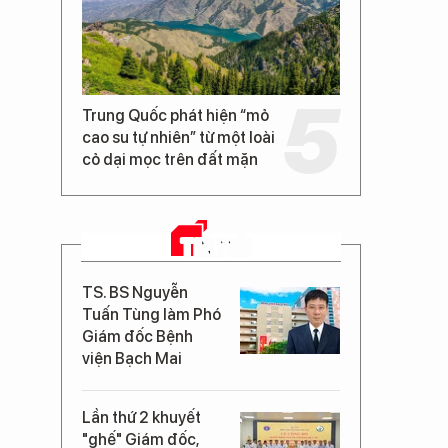
Trung Quốc phát hiện “mỏ
cao su tự nhiên” từ một loài
cỏ dại mọc trên đất mặn
TIN MỚI
TS. BS Nguyễn
Tuấn Tùng làm Phó
Giám đốc Bệnh
viện Bạch Mai
Lần thứ 2 khuyết
"ghế" Giám đốc,