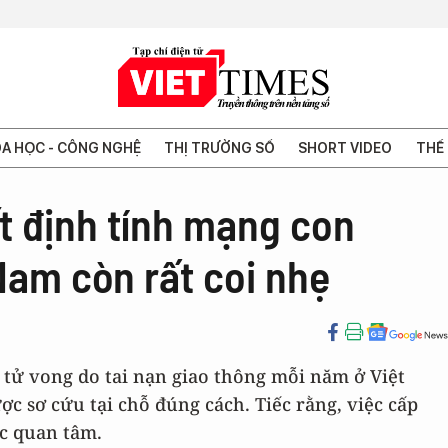
A HỌC - CÔNG NGHỆ
THỊ TRƯỜNG SỐ
SHORT VIDEO
THẾ 
t định tính mạng con
Nam còn rất coi nhẹ
 tử vong do tai nạn giao thông mỗi năm ở Việt
c sơ cứu tại chỗ đúng cách. Tiếc rằng, việc cấp
c quan tâm.