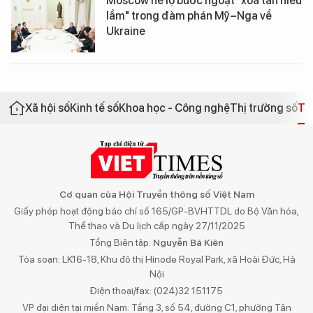
Moscow hé lộ bước ngoặt "xóa tan hiểu
lầm" trong đàm phán Mỹ–Nga về
Ukraine
Xã hội số
Kinh tế số
Khoa học - Công nghệ
Thị trường số
Th
Cơ quan của Hội Truyền thông số Việt Nam
Giấy phép hoạt động báo chí số 165/GP-BVHTTDL do Bộ Văn hóa,
Thể thao và Du lịch cấp ngày 27/11/2025
Tổng Biên tập:
Nguyễn Bá Kiên
Tòa soạn: LK16-18, Khu đô thị Hinode Royal Park, xã Hoài Đức, Hà
Nội
Điện thoại/fax: (024)32 151175
VP đại diện tại miền Nam: Tầng 3, số 54, đường C1, phường Tân