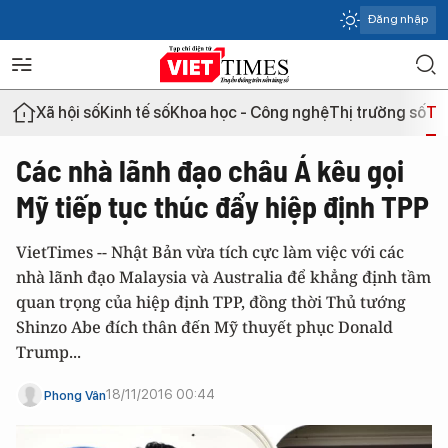
Đăng nhập
Xã hội số
Kinh tế số
Khoa học - Công nghệ
Thị trường số
Th
Các nhà lãnh đạo châu Á kêu gọi
Mỹ tiếp tục thúc đẩy hiệp định TPP
VietTimes -- Nhật Bản vừa tích cực làm việc với các
nhà lãnh đạo Malaysia và Australia để khẳng định tầm
quan trọng của hiệp định TPP, đồng thời Thủ tướng
Shinzo Abe đích thân đến Mỹ thuyết phục Donald
Trump...
18/11/2016 00:44
Phong Vân