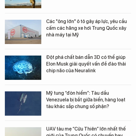
Các "ông lớn" ô tô gây áp lực, yêu cầu
cấm các hãng xe hơi Trung Quốc xây
nhà máy tại Mỹ
Đột phá chất bán dẫn 3D có thể giúp
Elon Musk giải quyết vấn đề đào thải
chip não của Neuralink
Mỹ tung “đòn hiểm”: Tàu dầu
Venezuela bị bắt giữa biển, hàng loạt
tàu khác sắp chung số phận?
UAV tàu mẹ “Cửu Thiên” lớn nhất thế
giới của Trung Quốc có chuyến bay