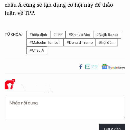
châu Á cũng sẽ tận dụng cơ hội này để thảo
luận về TPP.
TỪ KHÓA:
#hiệp định
#TPP
#Shinzo Abe
#Najib Razak
#Malcolm Turnbull
#Donald Trump
#hội đàm
#Châu Á
Ý KIẾN CỦA BẠN
Gửi ý kiến