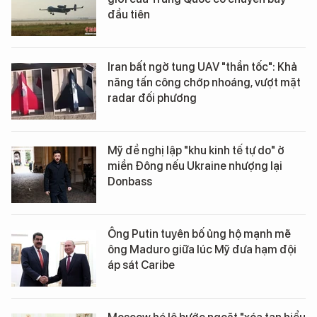
đầu tiên
Iran bất ngờ tung UAV "thần tốc": Khả
năng tấn công chớp nhoáng, vượt mặt
radar đối phương
Mỹ đề nghị lập "khu kinh tế tự do" ở
miền Đông nếu Ukraine nhượng lại
Donbass
Ông Putin tuyên bố ủng hộ mạnh mẽ
ông Maduro giữa lúc Mỹ đưa hạm đội
áp sát Caribe