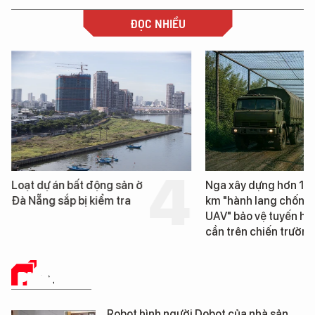
ĐỌC NHIỀU
oạt dự án bất động sản ở
Nga xây dựng hơn 1.800
à Nẵng sắp bị kiểm tra
km "hành lang chống
UAV" bảo vệ tuyến hậu
cần trên chiến trường
PHÂN TÍCH
Robot hình người Dobot của nhà sản