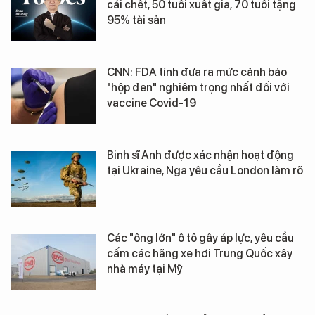
cái chết, 50 tuổi xuất gia, 70 tuổi tặng
95% tài sản
CNN: FDA tính đưa ra mức cảnh báo
"hộp đen" nghiêm trọng nhất đối với
vaccine Covid-19
Binh sĩ Anh được xác nhận hoạt động
tại Ukraine, Nga yêu cầu London làm rõ
Các "ông lớn" ô tô gây áp lực, yêu cầu
cấm các hãng xe hơi Trung Quốc xây
nhà máy tại Mỹ