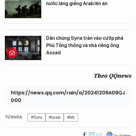
nước láng giềng Arab lên án
Dân chúng Syria tràn vào cướp phá
Phủ Tổng thống và nhà riêng ông
Assad
Theo QQnews
https://news.qq.com/rain/a/20241209A09QJ
D00
TỪ KHÓA:
#Syria
#Israel
#Mỹ