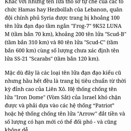
Khác với những tên lửa thô sơ tự chế của các tổ
chức Hamas hay Hezbollah của Lebanon, quân
đội chính phủ Syria được trang bị khoảng 100
tên lửa đạn đạo tầm ngắn "Frog-7" 9K52 LUNA
M (tầm bắn 70 km), khoảng 200 tên lửa "Scud-B"
(tầm bắn 310 km) và 80 tên lửa "Scud-C" (tầm
bắn 600 km) cùng số lượng chưa xác định tên
lửa SS-21 "Scarabs" (tầm bắn 120 km).
Mặc dù đây là các loại tên lửa đạn đạo kiểu cũ
nhưng hầu hết đều là trang bị tiêu chuẩn từ thời
kỳ đỉnh cao của Liên Xô. Hệ thống chống tên
lửa "Iron Dome" (Vòm Sắt) của Israel khó chặn
được và phải dựa vào các hệ thống “Patriot”
hoặc hệ thống chống tên lửa "Arrow" đắt tiền và
số lượng có hạn mới có thể đối phó - và cũng
không dễ.