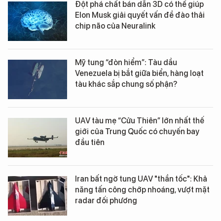
Đột phá chất bán dẫn 3D có thể giúp
Elon Musk giải quyết vấn đề đào thải
chip não của Neuralink
Mỹ tung “đòn hiểm”: Tàu dầu
Venezuela bị bắt giữa biển, hàng loạt
tàu khác sắp chung số phận?
UAV tàu mẹ “Cửu Thiên” lớn nhất thế
giới của Trung Quốc có chuyến bay
đầu tiên
Iran bất ngờ tung UAV "thần tốc": Khả
năng tấn công chớp nhoáng, vượt mặt
radar đối phương