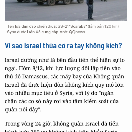
Tên lửa đạn đạo chiến thuật SS-21"Scarabs" (tầm bắn 120 km)
Syria được Liên Xô cung cấp. Ảnh: QQnews.
Vì sao Israel thừa cơ ra tay không kích?
Israel dường như là bên đầu tiên thể hiện sự lo
ngại. Hôm 8/12, khi lực lượng đối lập tiến vào
thủ đô Damascus, các máy bay của Không quân
Israel đã thực hiện đòn không kích quy mô lớn
vào nhiều mục tiêu ở Syria, với lý do "ngăn
chặn các cơ sở này rơi vào tầm kiểm soát của
quân nổi dậy".
Trong vòng 24 giờ, không quân Israel đã tiến
hành hơn 250 vụ không kích trên khắp Syria -