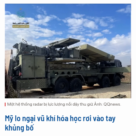
Một hệ thống radar bị lực lượng nổi dậy thu giữ. Ảnh: QQnews.
Mỹ lo ngại vũ khí hóa học rơi vào tay
khủng bố