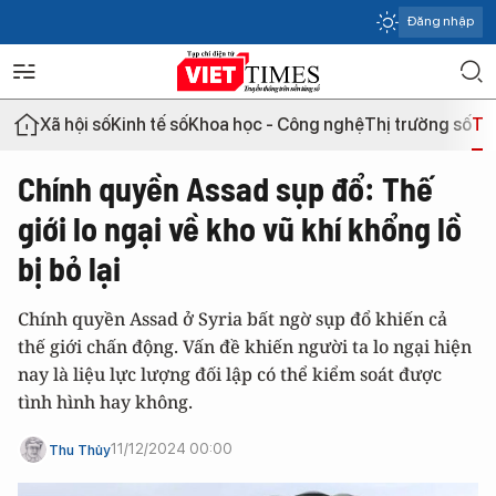
Đăng nhập
Xã hội số
Kinh tế số
Khoa học - Công nghệ
Thị trường số
Th
Chính quyền Assad sụp đổ: Thế
giới lo ngại về kho vũ khí khổng lồ
bị bỏ lại
Chính quyền Assad ở Syria bất ngờ sụp đổ khiến cả
thế giới chấn động. Vấn đề khiến người ta lo ngại hiện
nay là liệu lực lượng đối lập có thể kiểm soát được
tình hình hay không.
11/12/2024 00:00
Thu Thủy