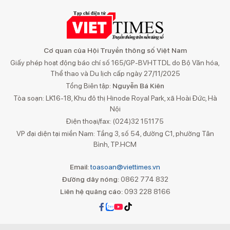
Cơ quan của Hội Truyền thông số Việt Nam
Giấy phép hoạt động báo chí số 165/GP-BVHTTDL do Bộ Văn hóa,
Thể thao và Du lịch cấp ngày 27/11/2025
Tổng Biên tập:
Nguyễn Bá Kiên
Tòa soạn: LK16-18, Khu đô thị Hinode Royal Park, xã Hoài Đức, Hà
Nội
Điện thoại/fax: (024)32 151175
VP đại diện tại miền Nam: Tầng 3, số 54, đường C1, phường Tân
Bình, TP.HCM
Email:
toasoan@viettimes.vn
Đường dây nóng:
0862 774 832
Liên hệ quảng cáo:
093 228 8166