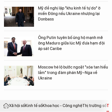
Mỹ đề nghị lập "khu kinh tế tự do" ở
miền Đông nếu Ukraine nhượng lại
Donbass
Ông Putin tuyên bố ủng hộ mạnh mẽ
ông Maduro giữa lúc Mỹ đưa hạm đội
áp sát Caribe
Moscow hé lộ bước ngoặt "xóa tan hiểu
lầm" trong đàm phán Mỹ–Nga về
Ukraine
Xã hội số
Kinh tế số
Khoa học - Công nghệ
Thị trường số
Th