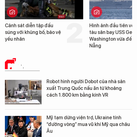
Hình ảnh đầu tiên về siêu
Cận cảnh chiến hạm 
tàu sân bay USS George
tống tàu sân bay USS
Washington vừa đến Đà
George Washington 
Nẵng
Đà Nẵng
PHÂN TÍCH
Robot hình người Dobot của nhà sản
xuất Trung Quốc nấu ăn từ khoảng
cách 1.800 km bằng kính VR
Mỹ tạm dừng viện trợ, Ukraine tính
“đường vòng” mua vũ khí Mỹ qua châu
Âu