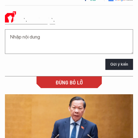
Ý KIẾN CỦA BẠN
Gửi ý kiến
ĐỪNG BỎ LỠ