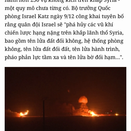
một quy mô chưa từng có. Bộ trưởng Quốc
phòng Israel Katz ngày 9/12 công khai tuyên bố
rằng quân đội Israel sẽ "phá hủy các vũ khí
chiến lược hạng nặng trên khắp lãnh thổ Syria,
bao gồm tên lửa đất đối không, hệ thống phòng
không, tên lửa đất đối đất, tên lửa hành trình,
pháo phản lực tầm xa và tên lửa bờ đối hạm…".