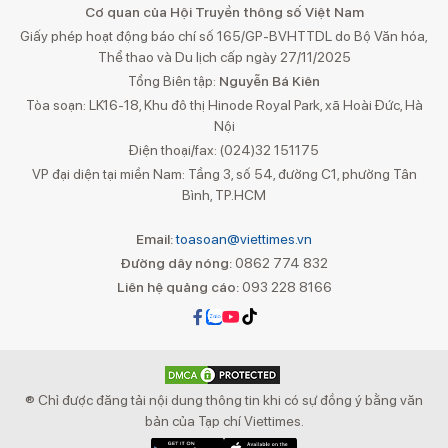
Cơ quan của Hội Truyền thông số Việt Nam
Giấy phép hoạt động báo chí số 165/GP-BVHTTDL do Bộ Văn hóa,
Thể thao và Du lịch cấp ngày 27/11/2025
Tổng Biên tập:
Nguyễn Bá Kiên
Tòa soạn: LK16-18, Khu đô thị Hinode Royal Park, xã Hoài Đức, Hà
Nội
Điện thoại/fax: (024)32 151175
VP đại diện tại miền Nam: Tầng 3, số 54, đường C1, phường Tân
Bình, TP.HCM
Email:
toasoan@viettimes.vn
Đường dây nóng:
0862 774 832
Liên hệ quảng cáo:
093 228 8166
® Chỉ được đăng tải nội dung thông tin khi có sự đồng ý bằng văn
bản của Tạp chí Viettimes.