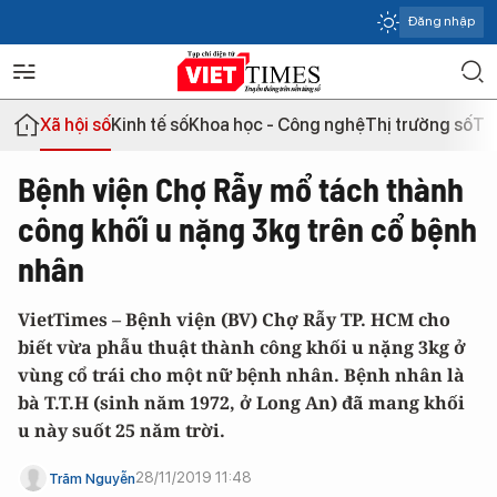
Đăng nhập
Xã hội số
Kinh tế số
Khoa học - Công nghệ
Thị trường số
Th
Bệnh viện Chợ Rẫy mổ tách thành
công khối u nặng 3kg trên cổ bệnh
nhân
VietTimes –
Bệnh viện (BV) Chợ Rẫy TP. HCM cho
biết vừa phẫu thuật thành công khối u nặng 3kg ở
vùng cổ trái cho một nữ bệnh nhân. Bệnh nhân là
bà T.T.H (sinh năm 1972, ở Long An) đã mang khối
u này suốt 25 năm trời.
28/11/2019 11:48
Trăm Nguyễn