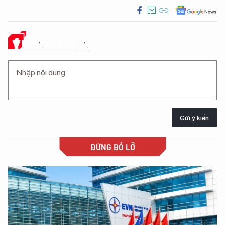
Ý KIẾN CỦA BẠN
Gửi ý kiến
ĐỪNG BỎ LỠ