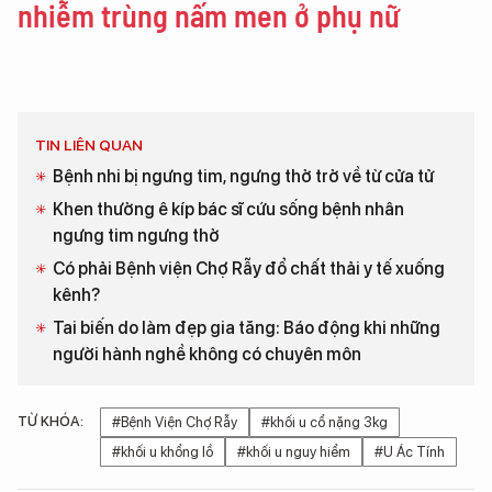
nhiễm trùng nấm men ở phụ nữ
TIN LIÊN QUAN
Bệnh nhi bị ngưng tim, ngưng thở trở về từ cửa tử
Khen thưởng ê kíp bác sĩ cứu sống bệnh nhân
ngưng tim ngưng thở
Có phải Bệnh viện Chợ Rẫy đổ chất thải y tế xuống
kênh?
Tai biến do làm đẹp gia tăng: Báo động khi những
người hành nghề không có chuyên môn
TỪ KHÓA:
#Bệnh Viện Chợ Rẫy
#khối u cổ nặng 3kg
#khối u khổng lồ
#khối u nguy hiểm
#U Ác Tính