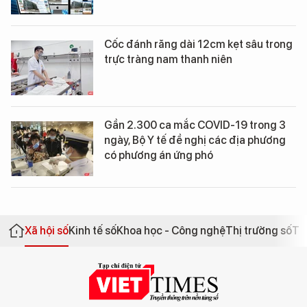
Cốc đánh răng dài 12cm kẹt sâu trong
trực tràng nam thanh niên
Gần 2.300 ca mắc COVID-19 trong 3
ngày, Bộ Y tế đề nghị các địa phương
có phương án ứng phó
Xã hội số
Kinh tế số
Khoa học - Công nghệ
Thị trường số
Th