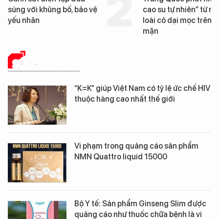
cao su tự nhiên” từ một
Đà Nẵng sắp bị kiểm t
loài cỏ dại mọc trên đất
mặn
SỨC KHỎE 24H
“K=K” giúp Việt Nam có tỷ lệ ức chế HIV
thuộc hàng cao nhất thế giới
Vi phạm trong quảng cáo sản phẩm
NMN Quattro liquid 15000
Bộ Y tế: Sản phẩm Ginseng Slim được
quảng cáo như thuốc chữa bệnh là vi