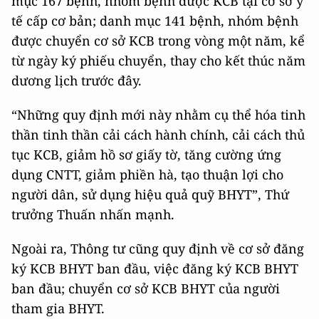
mục 167 bệnh, nhóm bệnh được KCB tại cơ sở y
tế cấp cơ bản; danh mục 141 bệnh, nhóm bệnh
được chuyển cơ sở KCB trong vòng một năm, kể
từ ngày ký phiếu chuyển, thay cho kết thúc năm
dương lịch trước đây.
“Những quy định mới này nhằm cụ thể hóa tinh
thần tinh thần cải cách hành chính, cải cách thủ
tục KCB, giảm hồ sơ giấy tờ, tăng cường ứng
dụng CNTT, giảm phiền hà, tạo thuận lợi cho
người dân, sử dụng hiệu quả quỹ BHYT”, Thứ
trưởng Thuấn nhấn mạnh.
Ngoài ra, Thông tư cũng quy định về cơ sở đăng
ký KCB BHYT ban đầu, việc đăng ký KCB BHYT
ban đầu; chuyển cơ sở KCB BHYT của người
tham gia BHYT.