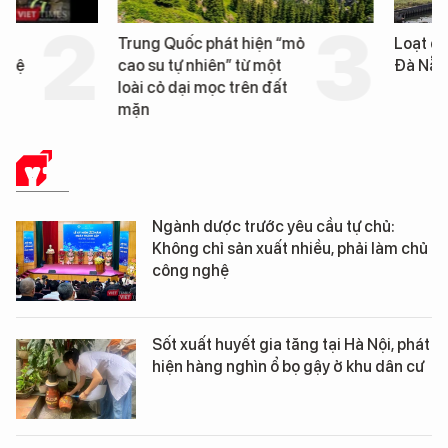
Trung Quốc phát hiện “mỏ
Loạt dự án bất động 
cao su tự nhiên” từ một
Đà Nẵng sắp bị kiểm t
loài cỏ dại mọc trên đất
mặn
Y TẾ
Ngành dược trước yêu cầu tự chủ:
Không chỉ sản xuất nhiều, phải làm chủ
công nghệ
Sốt xuất huyết gia tăng tại Hà Nội, phát
hiện hàng nghìn ổ bọ gậy ở khu dân cư