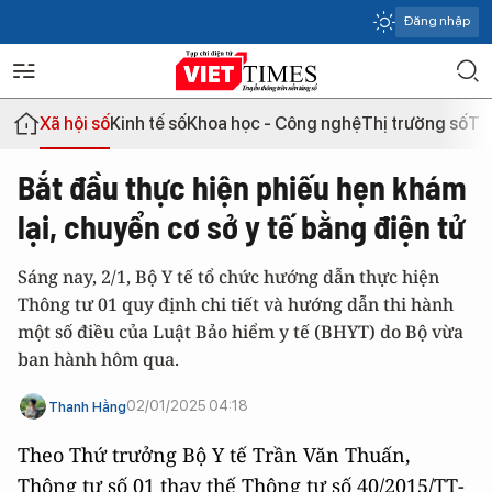
Đăng nhập
Xã hội số
Kinh tế số
Khoa học - Công nghệ
Thị trường số
Th
Bắt đầu thực hiện phiếu hẹn khám
lại, chuyển cơ sở y tế bằng điện tử
Sáng nay, 2/1, Bộ Y tế tổ chức hướng dẫn thực hiện
Thông tư 01 quy định chi tiết và hướng dẫn thi hành
một số điều của Luật Bảo hiểm y tế (BHYT) do Bộ vừa
ban hành hôm qua.
02/01/2025 04:18
Thanh Hằng
Theo Thứ trưởng Bộ Y tế Trần Văn Thuấn,
Thông tư số 01 thay thế Thông tư số 40/2015/TT-