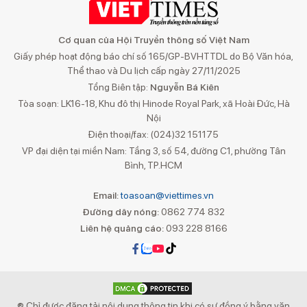
Cơ quan của Hội Truyền thông số Việt Nam
Giấy phép hoạt động báo chí số 165/GP-BVHTTDL do Bộ Văn hóa,
Thể thao và Du lịch cấp ngày 27/11/2025
Tổng Biên tập:
Nguyễn Bá Kiên
Tòa soạn: LK16-18, Khu đô thị Hinode Royal Park, xã Hoài Đức, Hà
Nội
Điện thoại/fax: (024)32 151175
VP đại diện tại miền Nam: Tầng 3, số 54, đường C1, phường Tân
Bình, TP.HCM
Email:
toasoan@viettimes.vn
Đường dây nóng:
0862 774 832
Liên hệ quảng cáo:
093 228 8166
® Chỉ được đăng tải nội dung thông tin khi có sự đồng ý bằng văn