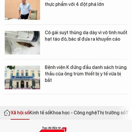
thực phẩm với 4 đột phá lớn
Cô gái suýt thủng dạ dày vì vô tình nuốt
hạt táo đỏ, bác sĩ đưa ra khuyến cáo
Bệnh viện K đứng đầu danh sách trúng
thầu của ông trùm thiết bị y tế vừa bị
bắt
Xã hội số
Kinh tế số
Khoa học - Công nghệ
Thị trường số
Th