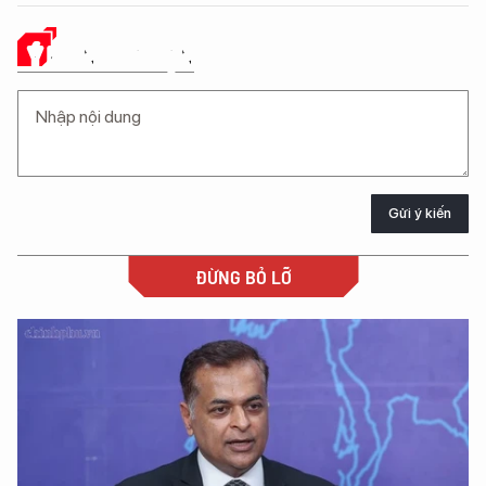
Ý KIẾN CỦA BẠN
Gửi ý kiến
ĐỪNG BỎ LỠ