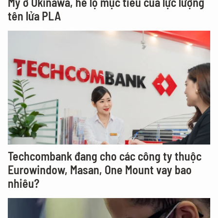
Mỹ ở Okinawa, hé lộ mục tiêu của lực lượng
tên lửa PLA
Techcombank đang cho các công ty thuộc
Eurowindow, Masan, One Mount vay bao
nhiêu?