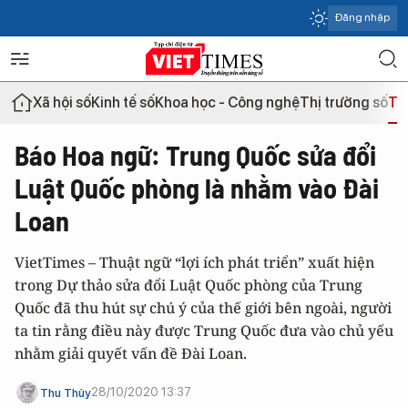
Đăng nhập
Xã hội số
Kinh tế số
Khoa học - Công nghệ
Thị trường số
Th
Báo Hoa ngữ: Trung Quốc sửa đổi
Luật Quốc phòng là nhằm vào Đài
Loan
VietTimes – Thuật ngữ “lợi ích phát triển” xuất hiện
trong Dự thảo sửa đổi Luật Quốc phòng của Trung
Quốc đã thu hút sự chú ý của thế giới bên ngoài, người
ta tin rằng điều này được Trung Quốc đưa vào chủ yếu
nhằm giải quyết vấn đề Đài Loan.
28/10/2020 13:37
Thu Thủy