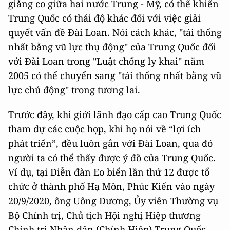
giằng co giữa hai nước Trung - Mỹ, có thể khiến
Trung Quốc có thái độ khác đối với việc giải
quyết vấn đề Đài Loan. Nói cách khác, "tái thống
nhất bằng vũ lực thụ động" của Trung Quốc đối
với Đài Loan trong "Luật chống ly khai" năm
2005 có thể chuyển sang "tái thống nhất bằng vũ
lực chủ động" trong tương lai.
Trước đây, khi giới lãnh đạo cấp cao Trung Quốc
tham dự các cuộc họp, khi họ nói về “lợi ích
phát triển”, đều luôn gắn với Đài Loan, qua đó
người ta có thể thấy được ý đồ của Trung Quốc.
Ví dụ, tại Diễn đàn Eo biển lần thứ 12 được tổ
chức ở thành phố Hạ Môn, Phúc Kiến vào ngày
20/9/2020, ông Uông Dương, Ủy viên Thường vụ
Bộ Chính trị, Chủ tịch Hội nghị Hiệp thương
Chính trị Nhân dân (Chính Hiệp) Trung Quốc,