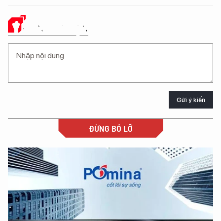
Ý KIẾN CỦA BẠN
Gửi ý kiến
ĐỪNG BỎ LỠ