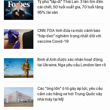
Tỷ phú "lập dị" Thái Lan: 3 lần tìm đến
cái chết, 50 tuổi xuất gia, 70 tuổi tặng
95% tài sản
CNN: FDA tính đưa ra mức cảnh báo
"hộp đen" nghiêm trọng nhất đối với
vaccine Covid-19
Binh sĩ Anh được xác nhận hoạt động
tại Ukraine, Nga yêu cầu London làm rõ
Các "ông lớn" ô tô gây áp lực, yêu cầu
cấm các hãng xe hơi Trung Quốc xây
nhà máy tại Mỹ