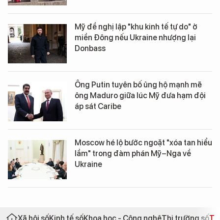
Mỹ đề nghị lập "khu kinh tế tự do" ở
miền Đông nếu Ukraine nhượng lại
Donbass
Ông Putin tuyên bố ủng hộ mạnh mẽ
ông Maduro giữa lúc Mỹ đưa hạm đội
áp sát Caribe
Moscow hé lộ bước ngoặt "xóa tan hiểu
lầm" trong đàm phán Mỹ–Nga về
Ukraine
Xã hội số
Kinh tế số
Khoa học - Công nghệ
Thị trường số
Th