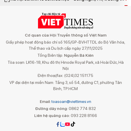
Cơ quan của Hội Truyền thông số Việt Nam
Giấy phép hoạt động báo chí số 165/GP-BVHTTDL do Bộ Văn hóa,
Thể thao và Du lịch cấp ngày 27/11/2025
Tổng Biên tập:
Nguyễn Bá Kiên
Tòa soạn: LK16-18, Khu đô thị Hinode Royal Park, xã Hoài Đức, Hà
Nội
Điện thoại/fax: (024)32 151175
VP đại diện tại miền Nam: Tầng 3, số 54, đường C1, phường Tân
Bình, TP.HCM
Email:
toasoan@viettimes.vn
Đường dây nóng:
0862 774 832
Liên hệ quảng cáo:
093 228 8166