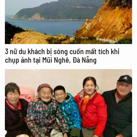
3 nữ du khách bị sóng cuốn mất tích khi
chụp ảnh tại Mũi Nghê, Đà Nẵng