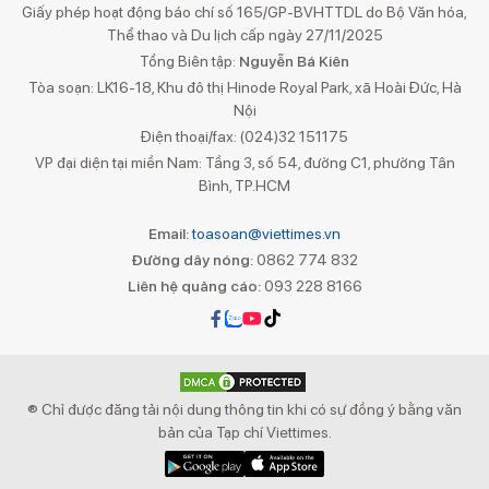
Giấy phép hoạt động báo chí số 165/GP-BVHTTDL do Bộ Văn hóa,
Thể thao và Du lịch cấp ngày 27/11/2025
Tổng Biên tập:
Nguyễn Bá Kiên
Tòa soạn: LK16-18, Khu đô thị Hinode Royal Park, xã Hoài Đức, Hà
Nội
Điện thoại/fax: (024)32 151175
VP đại diện tại miền Nam: Tầng 3, số 54, đường C1, phường Tân
Bình, TP.HCM
Email:
toasoan@viettimes.vn
Đường dây nóng:
0862 774 832
Liên hệ quảng cáo:
093 228 8166
® Chỉ được đăng tải nội dung thông tin khi có sự đồng ý bằng văn
bản của Tạp chí Viettimes.