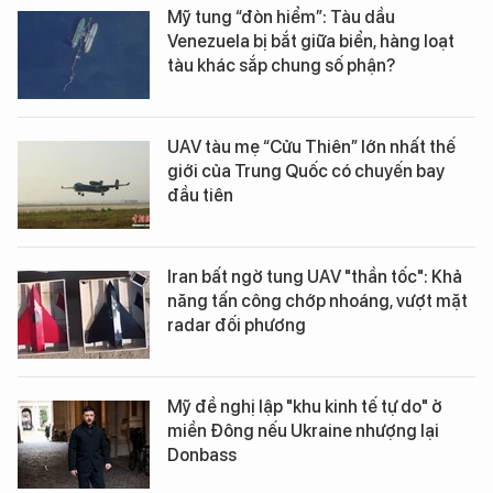
Mỹ tung “đòn hiểm”: Tàu dầu
Venezuela bị bắt giữa biển, hàng loạt
tàu khác sắp chung số phận?
UAV tàu mẹ “Cửu Thiên” lớn nhất thế
giới của Trung Quốc có chuyến bay
đầu tiên
Iran bất ngờ tung UAV "thần tốc": Khả
năng tấn công chớp nhoáng, vượt mặt
radar đối phương
Mỹ đề nghị lập "khu kinh tế tự do" ở
miền Đông nếu Ukraine nhượng lại
Donbass