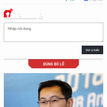
Ý KIẾN CỦA BẠN
Gửi ý kiến
ĐỪNG BỎ LỠ