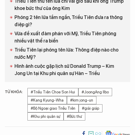
Triều Tiên thử tên lửa chỉ vài giờ sau khi ông Trump
khoe bức thư của ông Kim
Phóng 2 tên lửa tầm ngắn, Triều Tiên đưa ra thông
điệp gì?
Vừa đề xuất đàm phán với Mỹ, Triều Tiên phóng
nhiều vật thể ra biển
Triều Tiên lại phóng tên lửa: Thông điệp nào cho
nước Mỹ?
Hình ảnh cuộc gặp lịch sử Donald Trump – Kim
Jong Un tại Khu phi quân sự Hàn – Triều
TỪ KHÓA:
#Triều Tiên Choe Son Hui
#JoongAng Ilbo
#Kang Kyung-Wha
#kim jong-un
#Bộ Ngoại giao Triều Tiên
#giải giáp
#Khu phi quân sự
#Bức thư