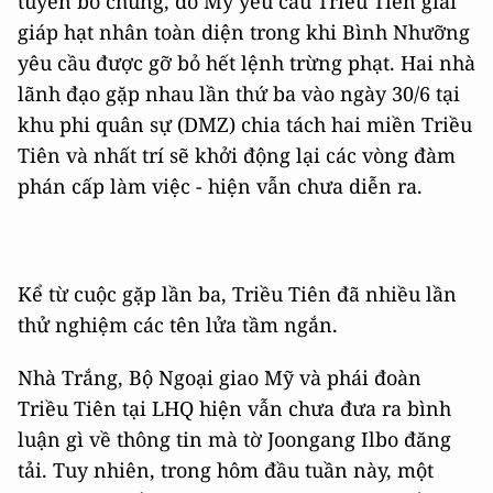
tuyên bố chung, do Mỹ yêu cầu Triều Tiên giải
giáp hạt nhân toàn diện trong khi Bình Nhưỡng
yêu cầu được gỡ bỏ hết lệnh trừng phạt. Hai nhà
lãnh đạo gặp nhau lần thứ ba vào ngày 30/6 tại
khu phi quân sự (DMZ) chia tách hai miền Triều
Tiên và nhất trí sẽ khởi động lại các vòng đàm
phán cấp làm việc - hiện vẫn chưa diễn ra.
Kể từ cuộc gặp lần ba, Triều Tiên đã nhiều lần
thử nghiệm các tên lửa tầm ngắn.
Nhà Trắng, Bộ Ngoại giao Mỹ và phái đoàn
Triều Tiên tại LHQ hiện vẫn chưa đưa ra bình
luận gì về thông tin mà tờ Joongang Ilbo đăng
tải. Tuy nhiên, trong hôm đầu tuần này, một