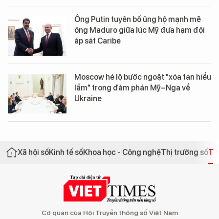
Ông Putin tuyên bố ủng hộ mạnh mẽ
ông Maduro giữa lúc Mỹ đưa hạm đội
áp sát Caribe
Moscow hé lộ bước ngoặt "xóa tan hiểu
lầm" trong đàm phán Mỹ–Nga về
Ukraine
Xã hội số
Kinh tế số
Khoa học - Công nghệ
Thị trường số
Th
Cơ quan của Hội Truyền thông số Việt Nam