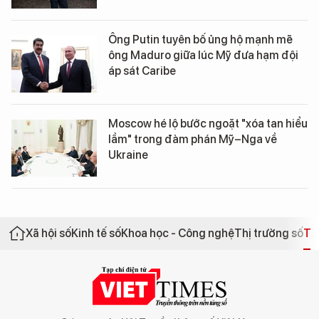
Ông Putin tuyên bố ủng hộ mạnh mẽ
ông Maduro giữa lúc Mỹ đưa hạm đội
áp sát Caribe
Moscow hé lộ bước ngoặt "xóa tan hiểu
lầm" trong đàm phán Mỹ–Nga về
Ukraine
Xã hội số
Kinh tế số
Khoa học - Công nghệ
Thị trường số
Th