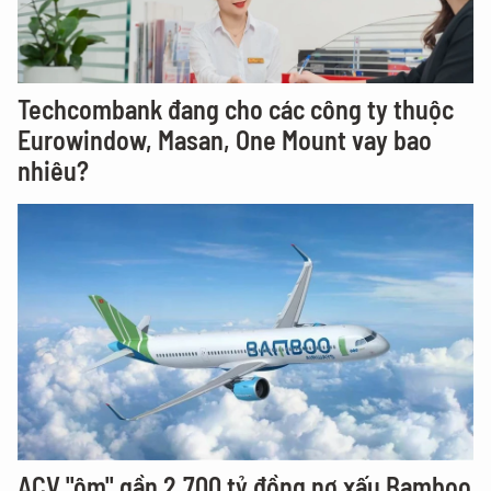
Techcombank đang cho các công ty thuộc
Eurowindow, Masan, One Mount vay bao
nhiêu?
ACV "ôm" gần 2.700 tỷ đồng nợ xấu Bamboo