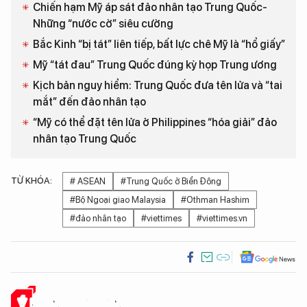
Chiến hạm Mỹ áp sát đảo nhân tạo Trung Quốc-
Những “nước cờ” siêu cường
Bắc Kinh “bị tát” liên tiếp, bất lực chê Mỹ là “hổ giấy”
Mỹ “tát đau” Trung Quốc đúng kỳ họp Trung ương
Kịch bản nguy hiểm: Trung Quốc đưa tên lửa và “tai
mắt” đến đảo nhân tạo
“Mỹ có thể đặt tên lửa ở Philippines “hóa giải” đảo
nhân tạo Trung Quốc
TỪ KHÓA:
# ASEAN
#Trung Quốc ở Biển Đông
#Bộ Ngoại giao Malaysia
#Othman Hashim
#đảo nhân tạo
#viettimes
#viettimes.vn
Ý KIẾN CỦA BẠN