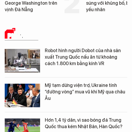
súng với khủng bố, bảo vệ
tống tàu sân bay USS
yếu nhân
George Washington 
Đà Nẵng
PHÂN TÍCH
Robot hình người Dobot của nhà sản
xuất Trung Quốc nấu ăn từ khoảng
cách 1.800 km bằng kính VR
Mỹ tạm dừng viện trợ, Ukraine tính
“đường vòng” mua vũ khí Mỹ qua châu
Âu
Hơn 1,4 tỷ dân, vì sao bóng đá Trung
Quốc thua kém Nhật Bản, Hàn Quốc?