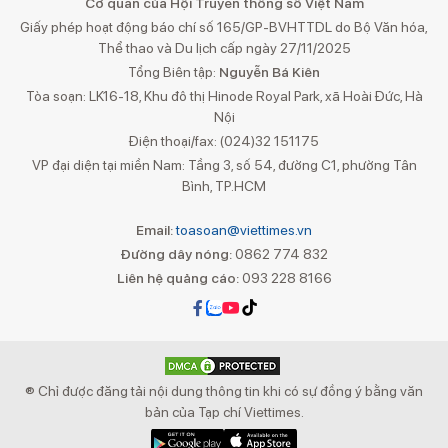
Cơ quan của Hội Truyền thông số Việt Nam
Giấy phép hoạt động báo chí số 165/GP-BVHTTDL do Bộ Văn hóa,
Thể thao và Du lịch cấp ngày 27/11/2025
Tổng Biên tập:
Nguyễn Bá Kiên
Tòa soạn: LK16-18, Khu đô thị Hinode Royal Park, xã Hoài Đức, Hà
Nội
Điện thoại/fax: (024)32 151175
VP đại diện tại miền Nam: Tầng 3, số 54, đường C1, phường Tân
Bình, TP.HCM
Email:
toasoan@viettimes.vn
Đường dây nóng:
0862 774 832
Liên hệ quảng cáo:
093 228 8166
® Chỉ được đăng tải nội dung thông tin khi có sự đồng ý bằng văn
bản của Tạp chí Viettimes.