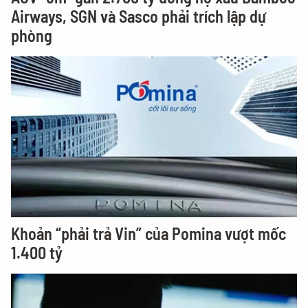
Airways, SGN và Sasco phải trích lập dự
phòng
Khoản “phải trả Vin” của Pomina vượt mốc
1.400 tỷ