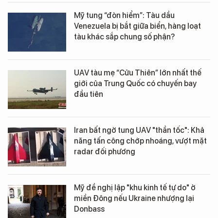
Mỹ tung “đòn hiểm”: Tàu dầu
Venezuela bị bắt giữa biển, hàng loạt
tàu khác sắp chung số phận?
UAV tàu mẹ “Cửu Thiên” lớn nhất thế
giới của Trung Quốc có chuyến bay
đầu tiên
Iran bất ngờ tung UAV "thần tốc": Khả
năng tấn công chớp nhoáng, vượt mặt
radar đối phương
Mỹ đề nghị lập "khu kinh tế tự do" ở
miền Đông nếu Ukraine nhượng lại
Donbass