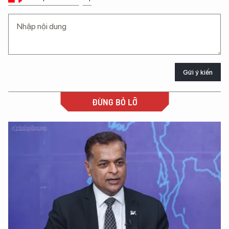
Gửi ý kiến
ĐỪNG BỎ LỠ