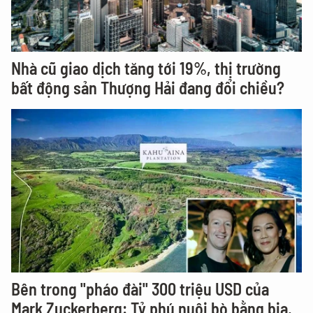
Nhà cũ giao dịch tăng tới 19%, thị trường
bất động sản Thượng Hải đang đổi chiều?
Bên trong "pháo đài" 300 triệu USD của
Mark Zuckerberg: Tỷ phú nuôi bò bằng bia,