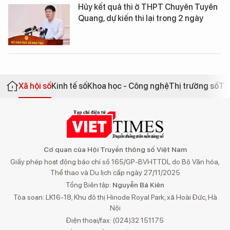
Hủy kết quả thi ở THPT Chuyên Tuyên
Quang, dự kiến thi lại trong 2 ngày
Xã hội số
Kinh tế số
Khoa học - Công nghệ
Thị trường số
Th
Cơ quan của Hội Truyền thông số Việt Nam
Giấy phép hoạt động báo chí số 165/GP-BVHTTDL do Bộ Văn hóa,
Thể thao và Du lịch cấp ngày 27/11/2025
Tổng Biên tập:
Nguyễn Bá Kiên
Tòa soạn: LK16-18, Khu đô thị Hinode Royal Park, xã Hoài Đức, Hà
Nội
Điện thoại/fax: (024)32 151175