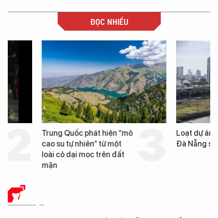
ĐỌC NHIỀU
Trung Quốc phát hiện “mỏ
Loạt dự án bất động 
cao su tự nhiên” từ một
Đà Nẵng sắp bị kiểm t
loài cỏ dại mọc trên đất
mặn
XÃ HỘI