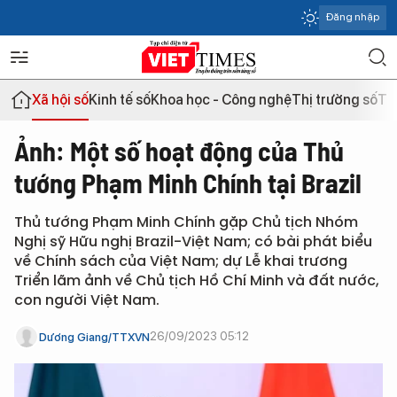
Đăng nhập
Xã hội số
Kinh tế số
Khoa học - Công nghệ
Thị trường số
Th
Ảnh: Một số hoạt động của Thủ
tướng Phạm Minh Chính tại Brazil
Thủ tướng Phạm Minh Chính gặp Chủ tịch Nhóm
Nghị sỹ Hữu nghị Brazil-Việt Nam; có bài phát biểu
về Chính sách của Việt Nam; dự Lễ khai trương
Triển lãm ảnh về Chủ tịch Hồ Chí Minh và đất nước,
con người Việt Nam.
26/09/2023 05:12
Dương Giang/TTXVN