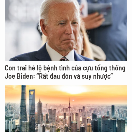
Con trai hé lộ bệnh tình của cựu tổng thống
Joe Biden: “Rất đau đớn và suy nhược”