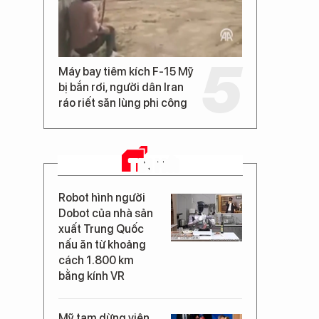
Máy bay tiêm kích F-15 Mỹ
bị bắn rơi, người dân Iran
ráo riết săn lùng phi công
TIN MỚI
Robot hình người
Dobot của nhà sản
xuất Trung Quốc
nấu ăn từ khoảng
cách 1.800 km
bằng kính VR
Mỹ tạm dừng viện