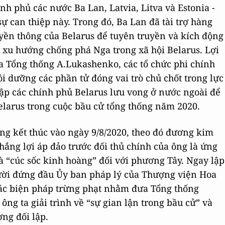
nh phủ các nước Ba Lan, Latvia, Litva và Estonia -
ự can thiệp này. Trong đó, Ba Lan đã tài trợ hàng
yền thông của Belarus để tuyên truyền và kích động
 xu hướng chống phá Nga trong xã hội Belarus. Lợi
a Tổng thống A.Lukashenko, các tổ chức phi chính
i dưỡng các phần tử đóng vai trò chủ chốt trong lực
lập các chính phủ Belarus lưu vong ở nước ngoài để
elarus trong cuộc bầu cử tổng thống năm 2020.
ống kết thúc vào ngày 9/8/2020, theo đó đương kim
ắng lợi áp đảo trước đối thủ chính của ông là ứng
à “cúc sốc kinh hoàng” đối với phương Tây. Ngay lập
ười đứng đầu Ủy ban pháp lý của Thượng viện Hoa
các biện pháp trừng phạt nhằm đưa Tổng thống
ông ta giải trình về “sự gian lận trong bầu cử” và
ng đối lập.