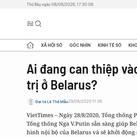
Thứ Bảy, ngày 08/08/2026, 17:30:08
XÃ HỘI SỐ
GÓC NHÌN
KINH TẾ SỐ
KHO
Ai đang can thiệp v
trị ở Belarus?
29/08/2020 11:36
Đại tá Lê Thế Mẫu
VietTimes – Ngày 28/8/2020, Tổng thống
Tổng thống Nga V.Putin sẵn sàng giúp Bel
hình nội bộ của Belarus và sẽ khởi động 