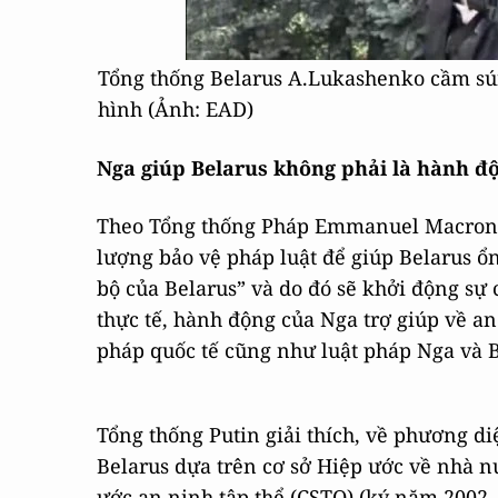
Tổng thống Belarus A.Lukashenko cầm súng
hình (Ảnh: EAD)
Nga giúp Belarus không phải là hành độ
Theo Tổng thống Pháp Emmanuel Macron, 
lượng bảo vệ pháp luật để giúp Belarus ổn
bộ của Belarus” và do đó sẽ khởi động sự 
thực tế, hành động của Nga trợ giúp về an
pháp quốc tế cũng như luật pháp Nga và B
Tổng thống Putin giải thích, về phương d
Belarus dựa trên cơ sở Hiệp ước về nhà 
ước an ninh tập thể (CSTO) (ký năm 2002,