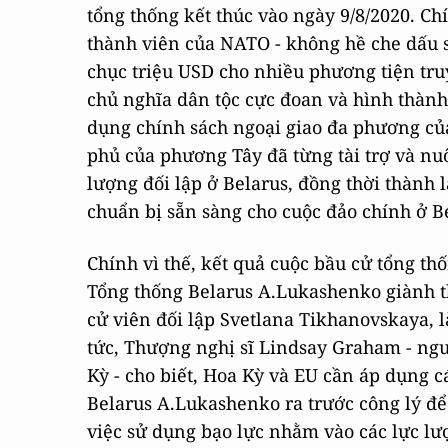
tổng thống kết thúc vào ngày 9/8/2020. Chí
thành viên của NATO - không hề che dấu s
chục triệu USD cho nhiều phương tiện tru
chủ nghĩa dân tộc cực đoan và hình thành
dụng chính sách ngoại giao đa phương củ
phủ của phương Tây đã từng tài trợ và nuô
lượng đối lập ở Belarus, đồng thời thành 
chuẩn bị sẵn sàng cho cuộc đảo chính ở B
Chính vì thế, kết quả cuộc bầu cử tổng th
Tổng thống Belarus A.Lukashenko giành th
cử viên đối lập Svetlana Tikhanovskaya, l
tức, Thượng nghị sĩ Lindsay Graham - ng
Kỳ - cho biết, Hoa Kỳ và EU cần áp dụng 
Belarus A.Lukashenko ra trước công lý để 
việc sử dụng bạo lực nhằm vào các lực lượ