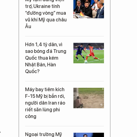
trợ, Ukraine tính
“đường vòng” mua
vũ khí Mỹ qua châu
Âu
Hơn 1,4 tỷ dân, vì
sao bóng đá Trung
Quốc thua kém
Nhật Bản, Hàn
Quốc?
Máy bay tiêm kích
F-15 Mỹ bị bắn rơi,
người dân Iran ráo
riết săn lùng phi
công
ử
Ngoại trưởng Mỹ