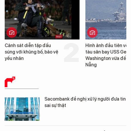
ảnh sát diễn tập đấu
Hình ảnh đầu tiên về siêu
úng với khủng bố, bảo vệ
tàu sân bay USS George
ếu nhân
Washington vừa đến Đà
Nẵng
BÁO CHÍ SỐ
Sacombank đề nghị xử lý người đưa tin
sai sự thật