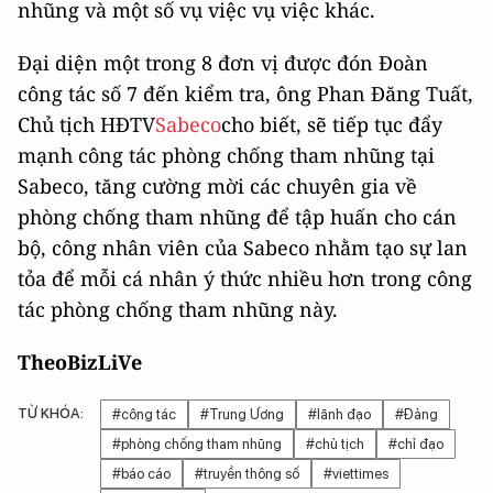
nhũng và một số vụ việc vụ việc khác.
Đại diện một trong 8 đơn vị được đón Đoàn
công tác số 7 đến kiểm tra, ông Phan Đăng Tuất,
Chủ tịch HĐTV
Sabeco
cho biết, sẽ tiếp tục đẩy
mạnh công tác phòng chống tham nhũng tại
Sabeco, tăng cường mời các chuyên gia về
phòng chống tham nhũng để tập huấn cho cán
bộ, công nhân viên của Sabeco nhằm tạo sự lan
tỏa để mỗi cá nhân ý thức nhiều hơn trong công
tác phòng chống tham nhũng này.
Theo
BizLiVe
TỪ KHÓA:
#công tác
#Trung Ương
#lãnh đạo
#Đảng
#phòng chống tham nhũng
#chủ tịch
#chỉ đạo
#báo cáo
#truyền thông số
#viettimes