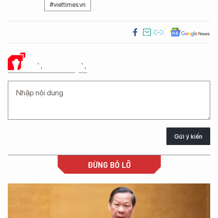
#viettimes.vn
Ý KIẾN CỦA BẠN
Gửi ý kiến
ĐỪNG BỎ LỠ