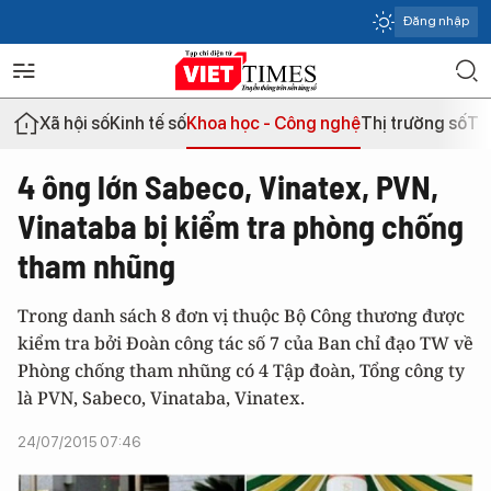
Đăng nhập
Xã hội số
Kinh tế số
Khoa học - Công nghệ
Thị trường số
Th
4 ông lớn Sabeco, Vinatex, PVN,
Vinataba bị kiểm tra phòng chống
tham nhũng
Trong danh sách 8 đơn vị thuộc Bộ Công thương được
kiểm tra bởi Đoàn công tác số 7 của Ban chỉ đạo TW về
Phòng chống tham nhũng có 4 Tập đoàn, Tổng công ty
là PVN, Sabeco, Vinataba, Vinatex.
24/07/2015 07:46