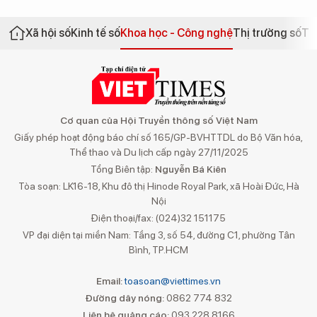
Xã hội số
Kinh tế số
Khoa học - Công nghệ
Thị trường số
Th
Cơ quan của Hội Truyền thông số Việt Nam
Giấy phép hoạt động báo chí số 165/GP-BVHTTDL do Bộ Văn hóa,
Thể thao và Du lịch cấp ngày 27/11/2025
Tổng Biên tập:
Nguyễn Bá Kiên
Tòa soạn: LK16-18, Khu đô thị Hinode Royal Park, xã Hoài Đức, Hà
Nội
Điện thoại/fax: (024)32 151175
VP đại diện tại miền Nam: Tầng 3, số 54, đường C1, phường Tân
Bình, TP.HCM
Email:
toasoan@viettimes.vn
Đường dây nóng:
0862 774 832
Liên hệ quảng cáo:
093 228 8166