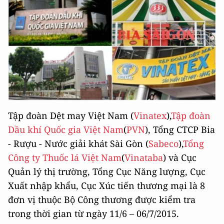
Tập đoàn Dệt may Việt Nam (
Vinatex
),
Tập đoàn
Dầu khí Quốc gia Việt Nam
(
PVN
), Tổng CTCP Bia
- Rượu - Nước giải khát Sài Gòn (
Sabeco
),
Tổng
Công ty Thuốc lá Việt Nam
(
Vinataba
) và Cục
Quản lý thị trường, Tổng Cục Năng lượng, Cục
Xuất nhập khẩu, Cục Xúc tiến thương mại là 8
đơn vị thuộc Bộ Công thương được kiểm tra
trong thời gian từ ngày 11/6 – 06/7/2015.